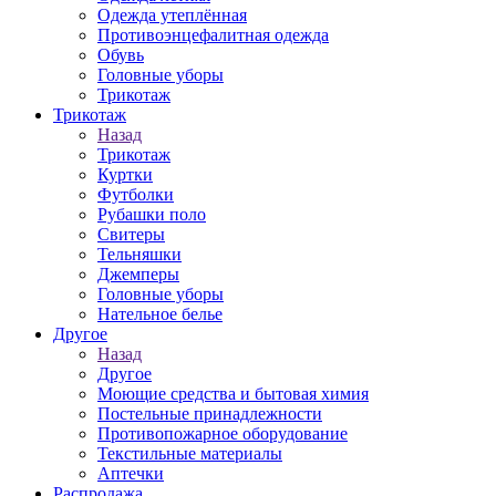
Одежда утеплённая
Противоэнцефалитная одежда
Обувь
Головные уборы
Трикотаж
Трикотаж
Назад
Трикотаж
Куртки
Футболки
Рубашки поло
Свитеры
Тельняшки
Джемперы
Головные уборы
Нательное белье
Другое
Назад
Другое
Моющие средства и бытовая химия
Постельные принадлежности
Противопожарное оборудование
Текстильные материалы
Аптечки
Распродажа