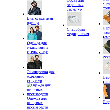
Обувь для
хим
охранных
сто
структур
Влагозащитная
одежда
Пер
Спецобувь
пов
медицинская
тем
Одежда для
медицины и
сферы услуг
Рук
Экипировка для
охранных
Пер
структур
три
Одежда для
Нар
пищевых
производств