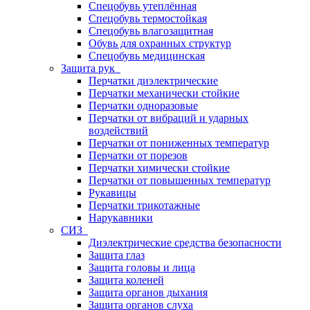
Спецобувь утеплённая
Спецобувь термостойкая
Спецобувь влагозащитная
Обувь для охранных структур
Спецобувь медицинская
Защита рук
Перчатки диэлектрические
Перчатки механически стойкие
Перчатки одноразовые
Перчатки от вибраций и ударных
воздействий
Перчатки от пониженных температур
Перчатки от порезов
Перчатки химически стойкие
Перчатки от повышенных температур
Рукавицы
Перчатки трикотажные
Нарукавники
СИЗ
Диэлектрические средства безопасности
Защита глаз
Защита головы и лица
Защита коленей
Защита органов дыхания
Защита органов слуха