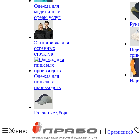
Одежда для
медицины и
сферы услуг
Рук
Экипировка для
охранных
Пер
структур
три
Одежда для
Нар
пищевых
производств
Головные уборы
МЕНЮ
Сравнение
0