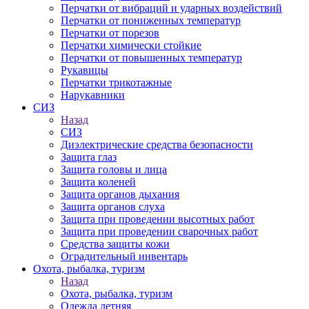
Перчатки от вибраций и ударных воздействий
Перчатки от пониженных температур
Перчатки от порезов
Перчатки химически стойкие
Перчатки от повышенных температур
Рукавицы
Перчатки трикотажные
Нарукавники
СИЗ
Назад
СИЗ
Диэлектрические средства безопасности
Защита глаз
Защита головы и лица
Защита коленей
Защита органов дыхания
Защита органов слуха
Защита при проведении высотных работ
Защита при проведении сварочных работ
Средства защиты кожи
Оградительный инвентарь
Охота, рыбалка, туризм
Назад
Охота, рыбалка, туризм
Одежда летняя