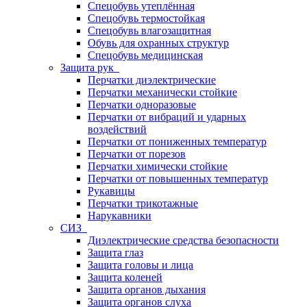
Спецобувь утеплённая
Спецобувь термостойкая
Спецобувь влагозащитная
Обувь для охранных структур
Спецобувь медицинская
Защита рук
Перчатки диэлектрические
Перчатки механически стойкие
Перчатки одноразовые
Перчатки от вибраций и ударных
воздействий
Перчатки от пониженных температур
Перчатки от порезов
Перчатки химически стойкие
Перчатки от повышенных температур
Рукавицы
Перчатки трикотажные
Нарукавники
СИЗ
Диэлектрические средства безопасности
Защита глаз
Защита головы и лица
Защита коленей
Защита органов дыхания
Защита органов слуха