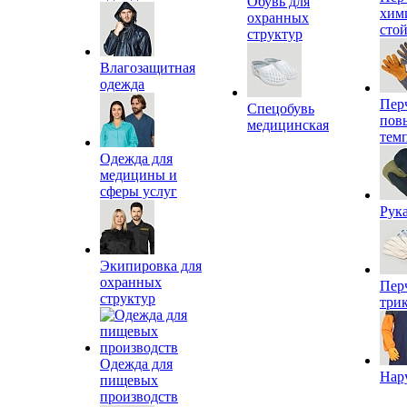
Обувь для
хим
охранных
сто
структур
Влагозащитная
одежда
Пер
Спецобувь
пов
медицинская
тем
Одежда для
медицины и
сферы услуг
Рук
Экипировка для
охранных
Пер
структур
три
Одежда для
Нар
пищевых
производств