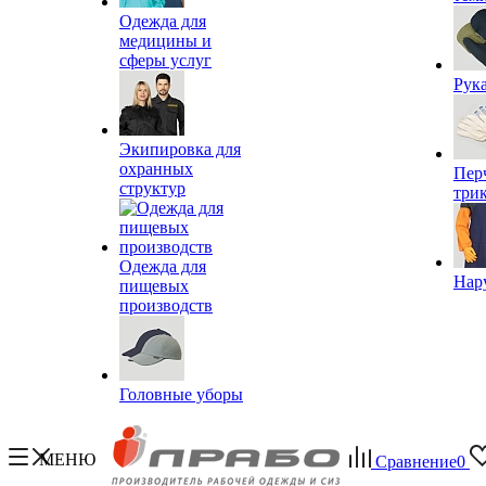
Одежда для
медицины и
сферы услуг
Рук
Экипировка для
охранных
Пер
структур
три
Одежда для
Нар
пищевых
производств
Головные уборы
МЕНЮ
Сравнение
0