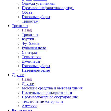
Одежда утеплённая
Противоэнцефалитная одежда
Обувь
Головные уборы
Трикотаж
Трикотаж
Назад
Трикотаж
Куртки
Футболки
Рубашки поло
Свитеры
Тельняшки
Джемперы
Головные уборы
Нательное белье
Другое
Назад
Другое
Моющие средства и бытовая химия
Постельные принадлежности
Противопожарное оборудование
Текстильные материалы
Аптечки
Распродажа