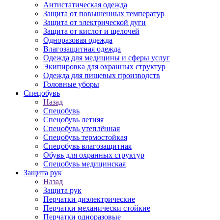
Антистатическая одежда
Защита от повышенных температур
Защита от электрической дуги
Защита от кислот и щелочей
Одноразовая одежда
Влагозащитная одежда
Одежда для медицины и сферы услуг
Экипировка для охранных структур
Одежда для пищевых производств
Головные уборы
Спецобувь
Назад
Спецобувь
Спецобувь летняя
Спецобувь утеплённая
Спецобувь термостойкая
Спецобувь влагозащитная
Обувь для охранных структур
Спецобувь медицинская
Защита рук
Назад
Защита рук
Перчатки диэлектрические
Перчатки механически стойкие
Перчатки одноразовые