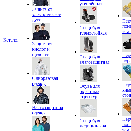
утеплённая
Защита от
электрической
дуги
Пер
пон
Спецобувь
тем
термостойкая
Каталог
Защита от
кислот и
щелочей
Пер
Спецобувь
пор
влагозащитная
Одноразовая
одежда
Пер
Обувь для
хим
охранных
сто
структур
Влагозащитная
одежда
Пер
Спецобувь
пов
медицинская
тем