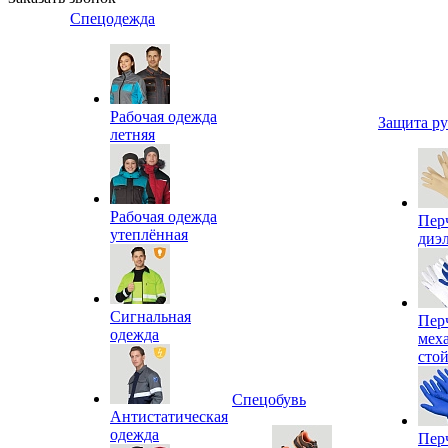
Спецодежда
Рабочая одежда
Защита р
летняя
Рабочая одежда
Пер
утеплённая
диэ
Сигнальная
Пер
одежда
мех
сто
Спецобувь
Антистатическая
одежда
Пер