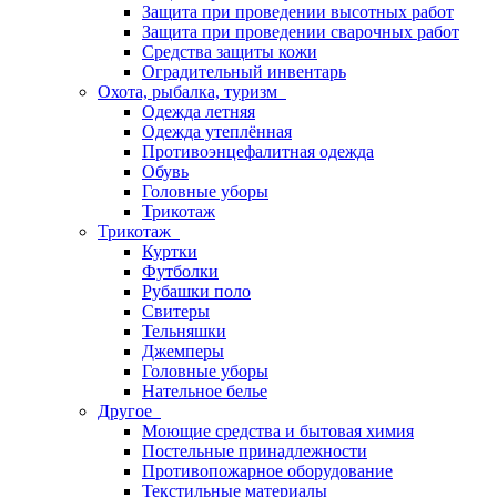
Защита при проведении высотных работ
Защита при проведении сварочных работ
Средства защиты кожи
Оградительный инвентарь
Охота, рыбалка, туризм
Одежда летняя
Одежда утеплённая
Противоэнцефалитная одежда
Обувь
Головные уборы
Трикотаж
Трикотаж
Куртки
Футболки
Рубашки поло
Свитеры
Тельняшки
Джемперы
Головные уборы
Нательное белье
Другое
Моющие средства и бытовая химия
Постельные принадлежности
Противопожарное оборудование
Текстильные материалы