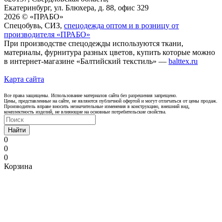
Екатеринбург, ул. Блюхера, д. 88, офис 329
2026 © «ПРАБО»
Спецобувь, СИЗ,
спецодежда оптом и в розницу от
производителя «ПРАБО»
При производстве спецодежды используются ткани,
материалы, фурнитура разных цветов, купить которые можно
в интернет-магазине «Балтийский текстиль» —
balttex.ru
Карта сайта
Все права защищены. Использование материалов сайта без разрешения запрещено.
Цены, представленные на сайте, не являются публичной офертой и могут отличаться от цены продаж.
Производитель вправе вносить незначительные изменения в конструкцию, внешний вид,
комплектность изделий, не влияющие на основные потребительские свойства.
Найти
0
0
0
Корзина