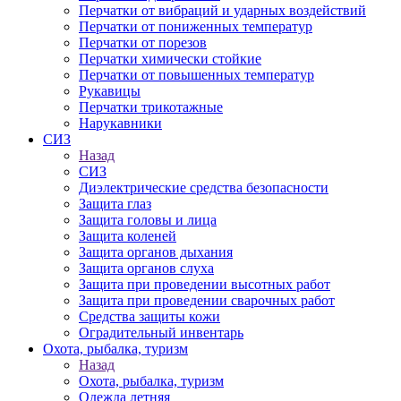
Перчатки от вибраций и ударных воздействий
Перчатки от пониженных температур
Перчатки от порезов
Перчатки химически стойкие
Перчатки от повышенных температур
Рукавицы
Перчатки трикотажные
Нарукавники
СИЗ
Назад
СИЗ
Диэлектрические средства безопасности
Защита глаз
Защита головы и лица
Защита коленей
Защита органов дыхания
Защита органов слуха
Защита при проведении высотных работ
Защита при проведении сварочных работ
Средства защиты кожи
Оградительный инвентарь
Охота, рыбалка, туризм
Назад
Охота, рыбалка, туризм
Одежда летняя