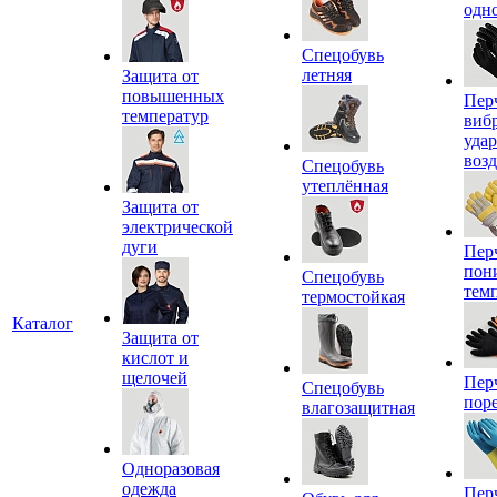
одн
Спецобувь
летняя
Защита от
повышенных
Пер
температур
виб
уда
воз
Спецобувь
утеплённая
Защита от
электрической
дуги
Пер
пон
Спецобувь
тем
термостойкая
Каталог
Защита от
кислот и
щелочей
Пер
Спецобувь
пор
влагозащитная
Одноразовая
одежда
Пер