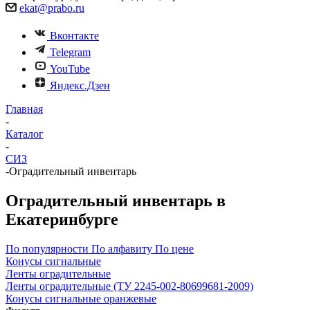
ekat@prabo.ru
Вконтакте
Telegram
YouTube
Яндекс.Дзен
Главная
-
Каталог
-
СИЗ
-
Оградительный инвентарь
Оградительный инвентарь в
Екатеринбурге
По популярности
По алфавиту
По цене
Конусы сигнальные
Ленты оградительные
Ленты оградительные (ТУ 2245-002-80699681-2009)
Конусы сигнальные оранжевые