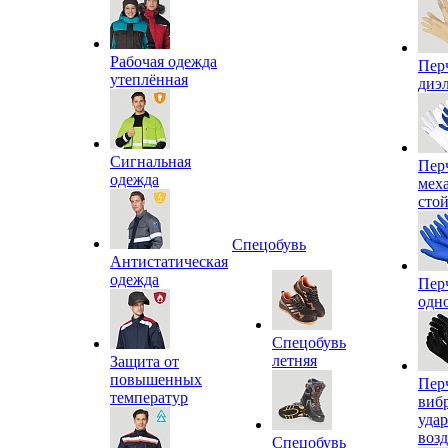
Рабочая одежда
Пер
утеплённая
диэ
Сигнальная
Пер
одежда
мех
сто
Спецобувь
Антистатическая
одежда
Пер
одн
Спецобувь
летняя
Защита от
повышенных
Пер
температур
виб
уда
воз
Спецобувь