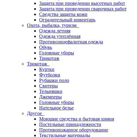
Защита при проведении высотных работ
Защита при проведении сварочных работ
Средства защиты кожи
Оградительный инвентарь
Охота, рыбалка, туризм
Одежда летняя
Одежда утеплённая
Противоэнцефалитная одежда
Обувь
Головные уборы
Трикотаж
Трикотаж
Куртки
Футболки
Рубашки поло
Свитеры
Тельняшки
Джемперы
Головные уборы
Нательное белье
Другое
Моющие средства и бытовая химия
Постельные принадлежности
Противопожарное оборудование
Текстильные материалы