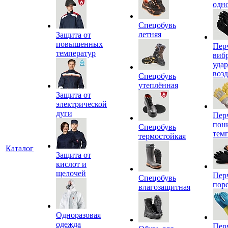
одн
Спецобувь
летняя
Защита от
повышенных
Пер
температур
виб
уда
воз
Спецобувь
утеплённая
Защита от
электрической
дуги
Пер
пон
Спецобувь
тем
термостойкая
Каталог
Защита от
кислот и
щелочей
Пер
Спецобувь
пор
влагозащитная
Одноразовая
одежда
Пер