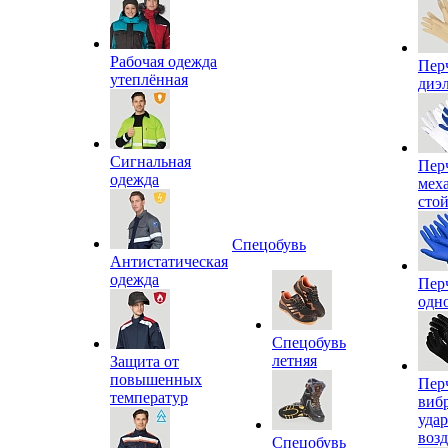
Рабочая одежда
Пер
утеплённая
диэ
Сигнальная
Пер
одежда
мех
сто
Спецобувь
Антистатическая
одежда
Пер
одн
Спецобувь
летняя
Защита от
повышенных
Пер
температур
виб
уда
воз
Спецобувь