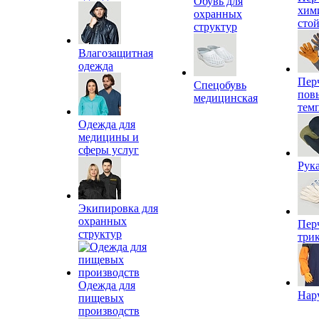
Обувь для
хим
охранных
сто
структур
Влагозащитная
одежда
Пер
Спецобувь
пов
медицинская
тем
Одежда для
медицины и
сферы услуг
Рук
Экипировка для
охранных
Пер
структур
три
Одежда для
Нар
пищевых
производств