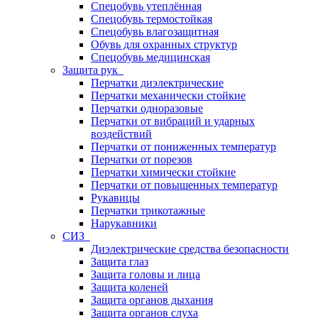
Спецобувь утеплённая
Спецобувь термостойкая
Спецобувь влагозащитная
Обувь для охранных структур
Спецобувь медицинская
Защита рук
Перчатки диэлектрические
Перчатки механически стойкие
Перчатки одноразовые
Перчатки от вибраций и ударных
воздействий
Перчатки от пониженных температур
Перчатки от порезов
Перчатки химически стойкие
Перчатки от повышенных температур
Рукавицы
Перчатки трикотажные
Нарукавники
СИЗ
Диэлектрические средства безопасности
Защита глаз
Защита головы и лица
Защита коленей
Защита органов дыхания
Защита органов слуха