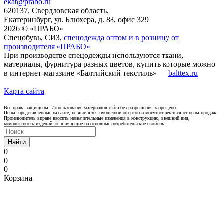
ekat@prabo.ru
620137, Свердловская область,
Екатеринбург, ул. Блюхера, д. 88, офис 329
2026 © «ПРАБО»
Спецобувь, СИЗ,
спецодежда оптом и в розницу от
производителя «ПРАБО»
При производстве спецодежды используются ткани,
материалы, фурнитура разных цветов, купить которые можно
в интернет-магазине «Балтийский текстиль» —
balttex.ru
Карта сайта
Все права защищены. Использование материалов сайта без разрешения запрещено.
Цены, представленные на сайте, не являются публичной офертой и могут отличаться от цены продаж.
Производитель вправе вносить незначительные изменения в конструкцию, внешний вид,
комплектность изделий, не влияющие на основные потребительские свойства.
Найти
0
0
0
Корзина