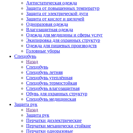
Антистатическая одежда
Защита от повышенных температур
Защита от электрической дуги
Защита от кислот и щелочей
Одноразовая одежда
Влагозащитная одежда
Одежда для медицины и сферы услуг
Экипировка для охранных структур
Одежда для пищевых производств
Головные уборы
Спецобувь
Назад
Спецобувь
Спецобувь летняя
Спецобувь утеплённая
Спецобувь термостойкая
Спецобувь влагозащитная
Обувь для охранных структур
Спецобувь медицинская
Защита рук
Назад
Защита рук
Перчатки диэлектрические
Перчатки механически стойкие
Перчатки одноразовые