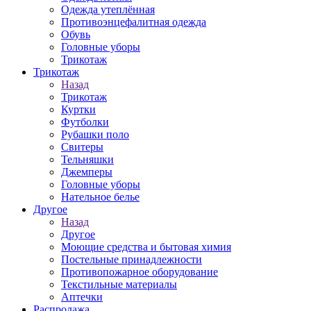
Одежда утеплённая
Противоэнцефалитная одежда
Обувь
Головные уборы
Трикотаж
Трикотаж
Назад
Трикотаж
Куртки
Футболки
Рубашки поло
Свитеры
Тельняшки
Джемперы
Головные уборы
Нательное белье
Другое
Назад
Другое
Моющие средства и бытовая химия
Постельные принадлежности
Противопожарное оборудование
Текстильные материалы
Аптечки
Распродажа