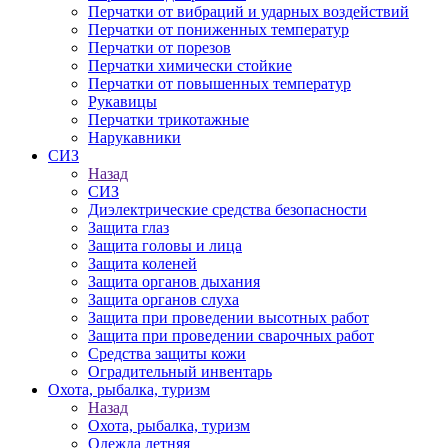
Перчатки от вибраций и ударных воздействий
Перчатки от пониженных температур
Перчатки от порезов
Перчатки химически стойкие
Перчатки от повышенных температур
Рукавицы
Перчатки трикотажные
Нарукавники
СИЗ
Назад
СИЗ
Диэлектрические средства безопасности
Защита глаз
Защита головы и лица
Защита коленей
Защита органов дыхания
Защита органов слуха
Защита при проведении высотных работ
Защита при проведении сварочных работ
Средства защиты кожи
Оградительный инвентарь
Охота, рыбалка, туризм
Назад
Охота, рыбалка, туризм
Одежда летняя