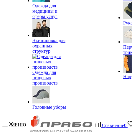
Одежда для
медицины и
сферы услуг
Рук
Экипировка для
охранных
Пер
структур
три
Одежда для
Нар
пищевых
производств
Головные уборы
МЕНЮ
Сравнение
0