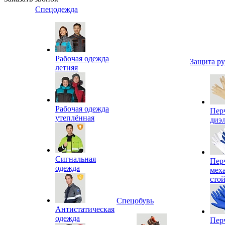
Спецодежда
Рабочая одежда
Защита р
летняя
Рабочая одежда
Пер
утеплённая
диэ
Сигнальная
Пер
одежда
мех
сто
Спецобувь
Антистатическая
одежда
Пер