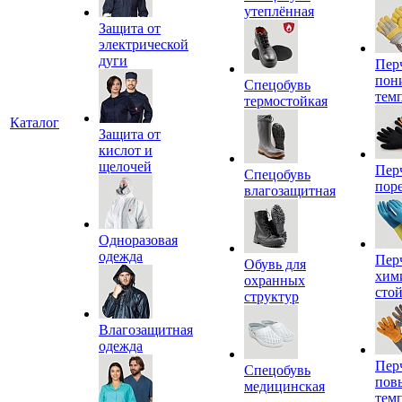
утеплённая
Защита от
электрической
дуги
Пер
пон
Спецобувь
тем
термостойкая
Каталог
Защита от
кислот и
щелочей
Пер
Спецобувь
пор
влагозащитная
Одноразовая
одежда
Пер
Обувь для
хим
охранных
сто
структур
Влагозащитная
одежда
Пер
Спецобувь
пов
медицинская
тем