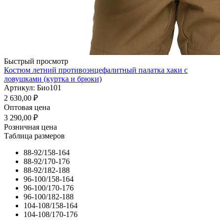
Быстрый просмотр
Костюм летний противоэнцефалитный палатка хаки с
ловушками (куртка и брюки)
Артикул: Био101
2 630,00
₽
Оптовая цена
3 290,00
₽
Розничная цена
Таблица размеров
88-92/158-164
88-92/170-176
88-92/182-188
96-100/158-164
96-100/170-176
96-100/182-188
104-108/158-164
104-108/170-176