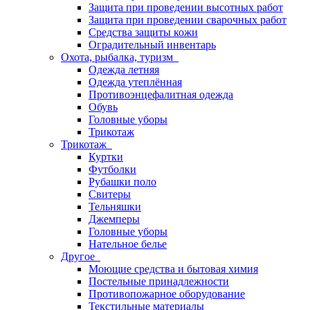
Защита при проведении высотных работ
Защита при проведении сварочных работ
Средства защиты кожи
Оградительный инвентарь
Охота, рыбалка, туризм
Одежда летняя
Одежда утеплённая
Противоэнцефалитная одежда
Обувь
Головные уборы
Трикотаж
Трикотаж
Куртки
Футболки
Рубашки поло
Свитеры
Тельняшки
Джемперы
Головные уборы
Нательное белье
Другое
Моющие средства и бытовая химия
Постельные принадлежности
Противопожарное оборудование
Текстильные материалы