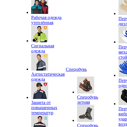
Рабочая одежда
Пер
утеплённая
диэ
Сигнальная
Пер
одежда
мех
сто
Спецобувь
Антистатическая
одежда
Пер
одн
Спецобувь
летняя
Защита от
повышенных
Пер
температур
виб
уда
воз
Спецобувь