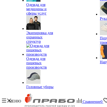
Одежда для
медицины и
сферы услуг
Рук
Экипировка для
охранных
Пер
структур
три
Одежда для
Нар
пищевых
производств
Головные уборы
МЕНЮ
Сравнение
0