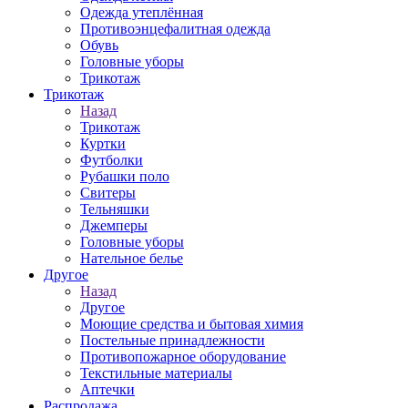
Одежда утеплённая
Противоэнцефалитная одежда
Обувь
Головные уборы
Трикотаж
Трикотаж
Назад
Трикотаж
Куртки
Футболки
Рубашки поло
Свитеры
Тельняшки
Джемперы
Головные уборы
Нательное белье
Другое
Назад
Другое
Моющие средства и бытовая химия
Постельные принадлежности
Противопожарное оборудование
Текстильные материалы
Аптечки
Распродажа