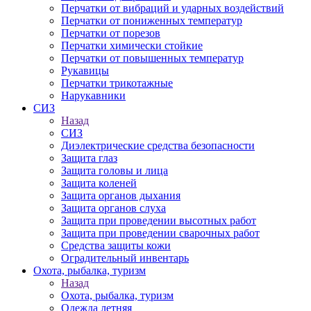
Перчатки от вибраций и ударных воздействий
Перчатки от пониженных температур
Перчатки от порезов
Перчатки химически стойкие
Перчатки от повышенных температур
Рукавицы
Перчатки трикотажные
Нарукавники
СИЗ
Назад
СИЗ
Диэлектрические средства безопасности
Защита глаз
Защита головы и лица
Защита коленей
Защита органов дыхания
Защита органов слуха
Защита при проведении высотных работ
Защита при проведении сварочных работ
Средства защиты кожи
Оградительный инвентарь
Охота, рыбалка, туризм
Назад
Охота, рыбалка, туризм
Одежда летняя