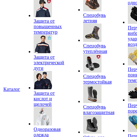
одн
Спецобувь
летняя
Защита от
повышенных
Пер
температур
виб
уда
воз
Спецобувь
утеплённая
Защита от
электрической
дуги
Пер
пон
Спецобувь
тем
термостойкая
Каталог
Защита от
кислот и
щелочей
Пер
Спецобувь
пор
влагозащитная
Одноразовая
одежда
Пер