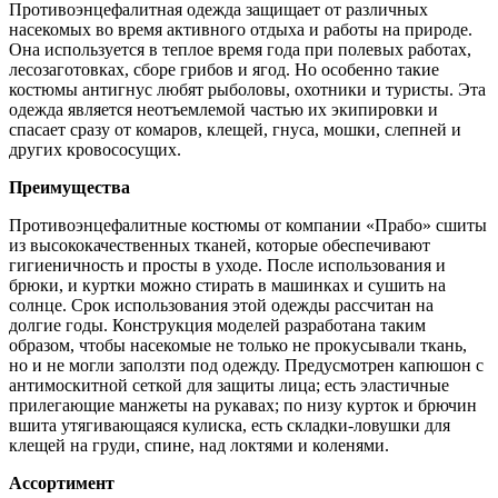
Противоэнцефалитная одежда защищает от различных
насекомых во время активного отдыха и работы на природе.
Она используется в теплое время года при полевых работах,
лесозаготовках, сборе грибов и ягод. Но особенно такие
костюмы антигнус любят рыболовы, охотники и туристы. Эта
одежда является неотъемлемой частью их экипировки и
спасает сразу от комаров, клещей, гнуса, мошки, слепней и
других кровососущих.
Преимущества
Противоэнцефалитные костюмы от компании «Прабо» сшиты
из высококачественных тканей, которые обеспечивают
гигиеничность и просты в уходе. После использования и
брюки, и куртки можно стирать в машинках и сушить на
солнце. Срок использования этой одежды рассчитан на
долгие годы. Конструкция моделей разработана таким
образом, чтобы насекомые не только не прокусывали ткань,
но и не могли заползти под одежду. Предусмотрен капюшон с
антимоскитной сеткой для защиты лица; есть эластичные
прилегающие манжеты на рукавах; по низу курток и брючин
вшита утягивающаяся кулиска, есть складки-ловушки для
клещей на груди, спине, над локтями и коленями.
Ассортимент