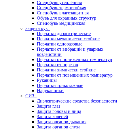
Спецобувь утеплённая
Спецобувь термостойкая
Спецобувь влагозащитная
Обувь для охранных структур
Спецобувь медицинская
Защита рук
Перчатки диэлектрические
Перчатки механически стойкие
Перчатки одноразовые
Перчатки от вибраций и ударных
воздействий
Перчатки от пониженных температур
Перчатки от порезов
Перчатки химически стойкие
Перчатки от повышенных температур
Рукавицы
Перчатки трикотажные
Нарукавники
СИЗ
Диэлектрические средства безопасности
Защита глаз
Защита головы и лица
Защита коленей
Защита органов дыхания
Защита органов слуха