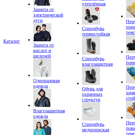
утеплённая
Защита от
электрической
дуги
Пер
пон
Спецобувь
тем
термостойкая
Каталог
Защита от
кислот и
щелочей
Пер
Спецобувь
пор
влагозащитная
Одноразовая
одежда
Пер
Обувь для
хим
охранных
сто
структур
Влагозащитная
одежда
Пер
Спецобувь
пов
медицинская
тем