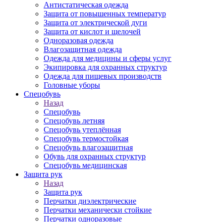
Антистатическая одежда
Защита от повышенных температур
Защита от электрической дуги
Защита от кислот и щелочей
Одноразовая одежда
Влагозащитная одежда
Одежда для медицины и сферы услуг
Экипировка для охранных структур
Одежда для пищевых производств
Головные уборы
Спецобувь
Назад
Спецобувь
Спецобувь летняя
Спецобувь утеплённая
Спецобувь термостойкая
Спецобувь влагозащитная
Обувь для охранных структур
Спецобувь медицинская
Защита рук
Назад
Защита рук
Перчатки диэлектрические
Перчатки механически стойкие
Перчатки одноразовые