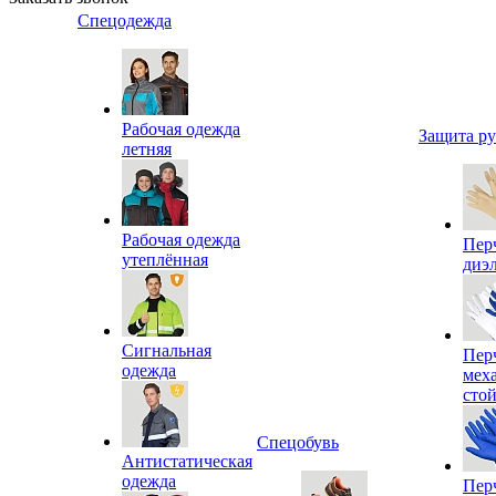
Спецодежда
Рабочая одежда
Защита р
летняя
Рабочая одежда
Пер
утеплённая
диэ
Сигнальная
Пер
одежда
мех
сто
Спецобувь
Антистатическая
одежда
Пер