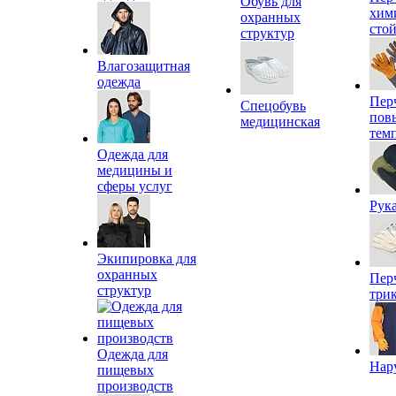
Обувь для
хим
охранных
сто
структур
Влагозащитная
одежда
Пер
Спецобувь
пов
медицинская
тем
Одежда для
медицины и
сферы услуг
Рук
Экипировка для
охранных
Пер
структур
три
Одежда для
Нар
пищевых
производств