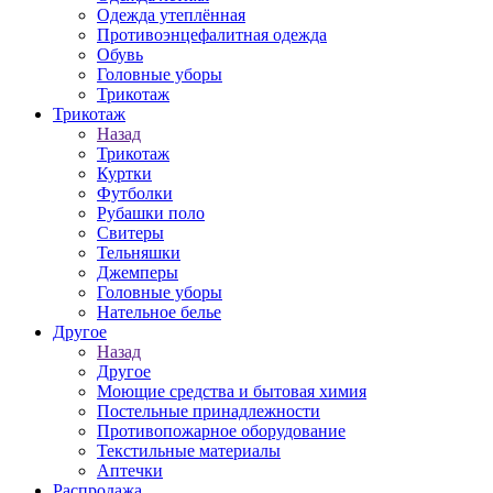
Одежда утеплённая
Противоэнцефалитная одежда
Обувь
Головные уборы
Трикотаж
Трикотаж
Назад
Трикотаж
Куртки
Футболки
Рубашки поло
Свитеры
Тельняшки
Джемперы
Головные уборы
Нательное белье
Другое
Назад
Другое
Моющие средства и бытовая химия
Постельные принадлежности
Противопожарное оборудование
Текстильные материалы
Аптечки
Распродажа