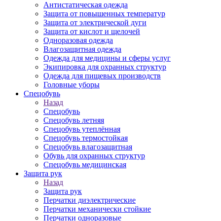
Антистатическая одежда
Защита от повышенных температур
Защита от электрической дуги
Защита от кислот и щелочей
Одноразовая одежда
Влагозащитная одежда
Одежда для медицины и сферы услуг
Экипировка для охранных структур
Одежда для пищевых производств
Головные уборы
Спецобувь
Назад
Спецобувь
Спецобувь летняя
Спецобувь утеплённая
Спецобувь термостойкая
Спецобувь влагозащитная
Обувь для охранных структур
Спецобувь медицинская
Защита рук
Назад
Защита рук
Перчатки диэлектрические
Перчатки механически стойкие
Перчатки одноразовые