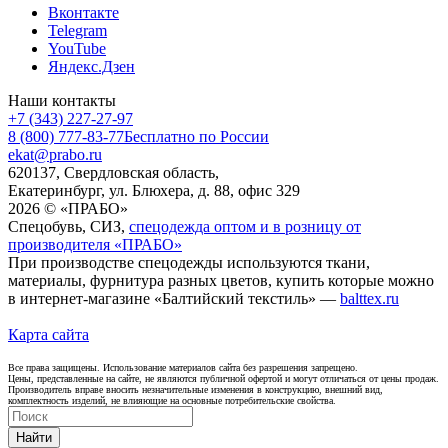
Вконтакте
Telegram
YouTube
Яндекс.Дзен
Наши контакты
+7 (343) 227-27-97
8 (800) 777-83-77
Бесплатно по России
ekat@prabo.ru
620137, Свердловская область,
Екатеринбург, ул. Блюхера, д. 88, офис 329
2026 © «ПРАБО»
Спецобувь, СИЗ,
спецодежда оптом и в розницу от
производителя «ПРАБО»
При производстве спецодежды используются ткани,
материалы, фурнитура разных цветов, купить которые можно
в интернет-магазине «Балтийский текстиль» —
balttex.ru
Карта сайта
Все права защищены. Использование материалов сайта без разрешения запрещено.
Цены, представленные на сайте, не являются публичной офертой и могут отличаться от цены продаж.
Производитель вправе вносить незначительные изменения в конструкцию, внешний вид,
комплектность изделий, не влияющие на основные потребительские свойства.
Найти