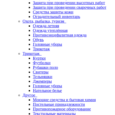
Защита при проведении высотных работ
Защита при проведении сварочных работ
Средства защиты кожи
Оградительный инвентарь
Охота, рыбалка, туризм
Одежда летняя
Одежда утеплённая
Противоэнцефалитная одежда
Обувь
Головные уборы
Трикотаж
Трикотаж
Куртки
Футболки
Рубашки поло
Свитеры
Тельняшки
Джемперы
Головные уборы
Нательное белье
Другое
Моющие средства и бытовая химия
Постельные принадлежности
Противопожарное оборудование
Текстильные материалы