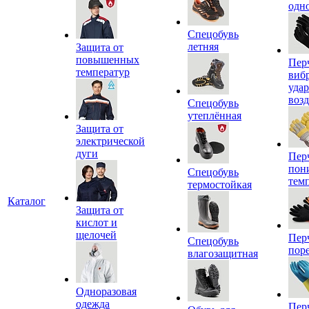
одн
Спецобувь
летняя
Защита от
повышенных
Пер
температур
виб
уда
воз
Спецобувь
утеплённая
Защита от
электрической
дуги
Пер
пон
Спецобувь
тем
термостойкая
Каталог
Защита от
кислот и
щелочей
Пер
Спецобувь
пор
влагозащитная
Одноразовая
одежда
Пер