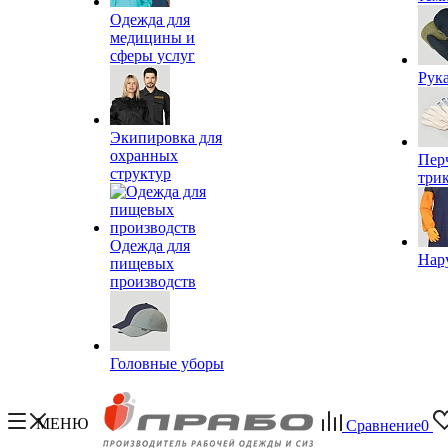
Одежда для
медицины и
сферы услуг
Рук
Экипировка для
охранных
Пер
структур
три
Одежда для
Нар
пищевых
производств
Головные уборы
МЕНЮ
Сравнение
0