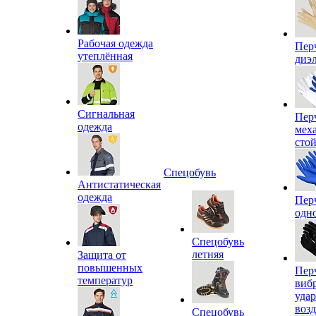
Рабочая одежда
Пер
утеплённая
диэ
Сигнальная
Пер
одежда
мех
сто
Спецобувь
Антистатическая
одежда
Пер
одн
Спецобувь
летняя
Защита от
повышенных
Пер
температур
виб
уда
воз
Спецобувь