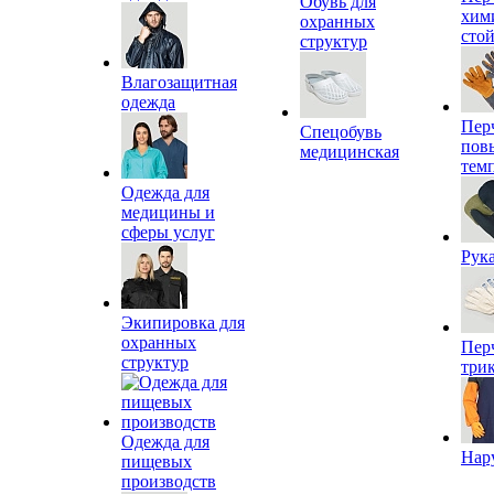
Обувь для
хим
охранных
сто
структур
Влагозащитная
одежда
Пер
Спецобувь
пов
медицинская
тем
Одежда для
медицины и
сферы услуг
Рук
Экипировка для
охранных
Пер
структур
три
Одежда для
Нар
пищевых
производств