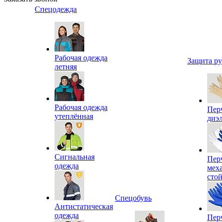
Спецодежда
Рабочая одежда
Защита р
летняя
Рабочая одежда
Пер
утеплённая
диэ
Сигнальная
Пер
одежда
мех
сто
Спецобувь
Антистатическая
одежда
Пер