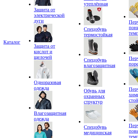
утеплённая
Защита от
электрической
дуги
Пер
пон
Спецобувь
тем
термостойкая
Каталог
Защита от
кислот и
щелочей
Пер
Спецобувь
пор
влагозащитная
Одноразовая
одежда
Пер
Обувь для
хим
охранных
сто
структур
Влагозащитная
одежда
Пер
Спецобувь
пов
медицинская
тем