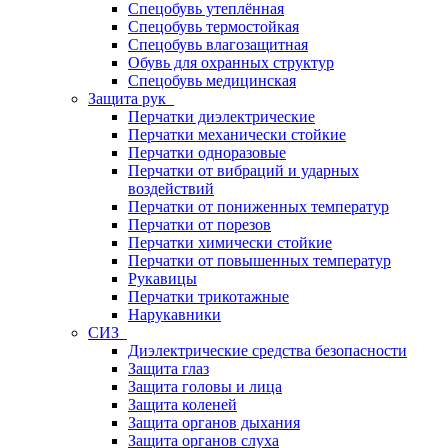
Спецобувь утеплённая
Спецобувь термостойкая
Спецобувь влагозащитная
Обувь для охранных структур
Спецобувь медицинская
Защита рук
Перчатки диэлектрические
Перчатки механически стойкие
Перчатки одноразовые
Перчатки от вибраций и ударных
воздействий
Перчатки от пониженных температур
Перчатки от порезов
Перчатки химически стойкие
Перчатки от повышенных температур
Рукавицы
Перчатки трикотажные
Нарукавники
СИЗ
Диэлектрические средства безопасности
Защита глаз
Защита головы и лица
Защита коленей
Защита органов дыхания
Защита органов слуха