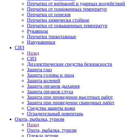
Перчатки от вибраций и ударных воздействий
Перчатки от пониженных температур
Перчатки от порезов
Перчатки химически стойкие
Перчатки от повышенных температур
Рукавицы
Перчатки трикотажные
Нарукавники
СИЗ
Назад
СИЗ
Диэлектрические средства безопасности
Защита глаз
Защита головы и лица
Защита коленей
Защита органов дыхания
Защита органов слуха
Защита при проведении высотных работ
Защита при проведении сварочных работ
Средства защиты кожи
Оградительный инвентарь
Охота, рыбалка, туризм
Назад
Охота, рыбалка, туризм
Одежда летняя