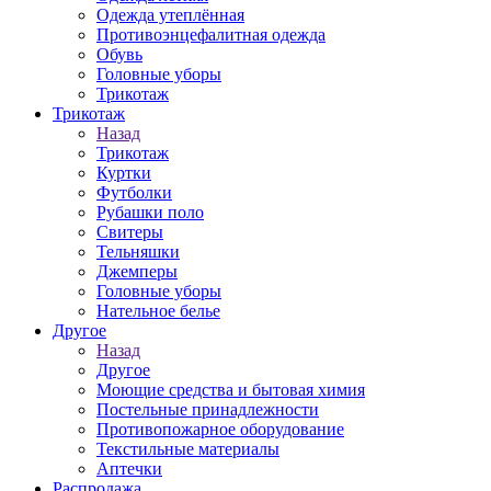
Одежда утеплённая
Противоэнцефалитная одежда
Обувь
Головные уборы
Трикотаж
Трикотаж
Назад
Трикотаж
Куртки
Футболки
Рубашки поло
Свитеры
Тельняшки
Джемперы
Головные уборы
Нательное белье
Другое
Назад
Другое
Моющие средства и бытовая химия
Постельные принадлежности
Противопожарное оборудование
Текстильные материалы
Аптечки
Распродажа