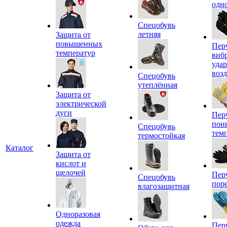
одн
Спецобувь
летняя
Защита от
повышенных
Пер
температур
виб
уда
воз
Спецобувь
утеплённая
Защита от
электрической
дуги
Пер
пон
Спецобувь
тем
термостойкая
Каталог
Защита от
кислот и
щелочей
Пер
Спецобувь
пор
влагозащитная
Одноразовая
одежда
Пер