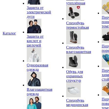
утеплённая
Защита от
электрической
дуги
Пер
пон
Спецобувь
тем
термостойкая
Каталог
Защита от
кислот и
щелочей
Пер
Спецобувь
пор
влагозащитная
Одноразовая
одежда
Пер
Обувь для
хим
охранных
сто
структур
Влагозащитная
одежда
Пер
Спецобувь
пов
медицинская
тем