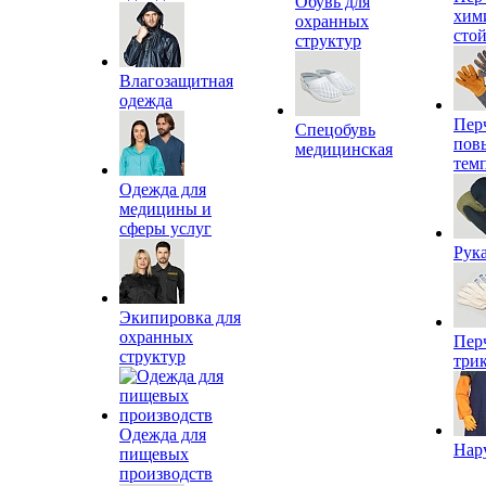
Обувь для
хим
охранных
сто
структур
Влагозащитная
одежда
Пер
Спецобувь
пов
медицинская
тем
Одежда для
медицины и
сферы услуг
Рук
Экипировка для
охранных
Пер
структур
три
Одежда для
Нар
пищевых
производств