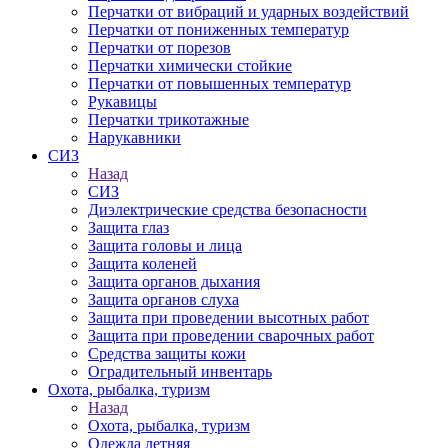
Перчатки от вибраций и ударных воздействий
Перчатки от пониженных температур
Перчатки от порезов
Перчатки химически стойкие
Перчатки от повышенных температур
Рукавицы
Перчатки трикотажные
Нарукавники
СИЗ
Назад
СИЗ
Диэлектрические средства безопасности
Защита глаз
Защита головы и лица
Защита коленей
Защита органов дыхания
Защита органов слуха
Защита при проведении высотных работ
Защита при проведении сварочных работ
Средства защиты кожи
Оградительный инвентарь
Охота, рыбалка, туризм
Назад
Охота, рыбалка, туризм
Одежда летняя