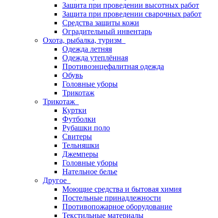
Защита при проведении высотных работ
Защита при проведении сварочных работ
Средства защиты кожи
Оградительный инвентарь
Охота, рыбалка, туризм
Одежда летняя
Одежда утеплённая
Противоэнцефалитная одежда
Обувь
Головные уборы
Трикотаж
Трикотаж
Куртки
Футболки
Рубашки поло
Свитеры
Тельняшки
Джемперы
Головные уборы
Нательное белье
Другое
Моющие средства и бытовая химия
Постельные принадлежности
Противопожарное оборудование
Текстильные материалы