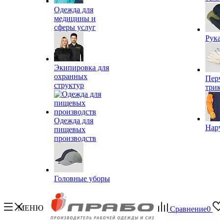
Одежда для
медицины и
сферы услуг
Рук
Экипировка для
охранных
Пер
структур
три
Одежда для
Нар
пищевых
производств
Головные уборы
МЕНЮ
Сравнение
0