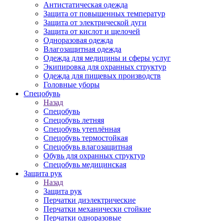
Антистатическая одежда
Защита от повышенных температур
Защита от электрической дуги
Защита от кислот и щелочей
Одноразовая одежда
Влагозащитная одежда
Одежда для медицины и сферы услуг
Экипировка для охранных структур
Одежда для пищевых производств
Головные уборы
Спецобувь
Назад
Спецобувь
Спецобувь летняя
Спецобувь утеплённая
Спецобувь термостойкая
Спецобувь влагозащитная
Обувь для охранных структур
Спецобувь медицинская
Защита рук
Назад
Защита рук
Перчатки диэлектрические
Перчатки механически стойкие
Перчатки одноразовые