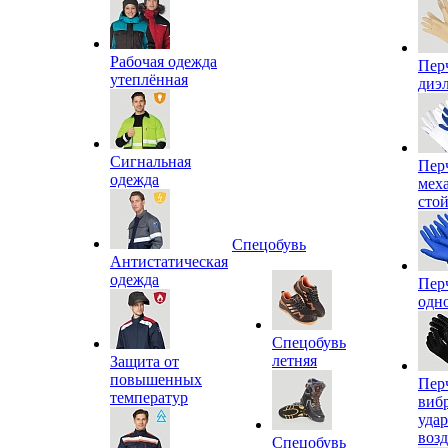
Рабочая одежда
Пер
утеплённая
диэ
Сигнальная
Пер
одежда
мех
сто
Спецобувь
Антистатическая
одежда
Пер
одн
Спецобувь
летняя
Защита от
повышенных
Пер
температур
виб
уда
воз
Спецобувь