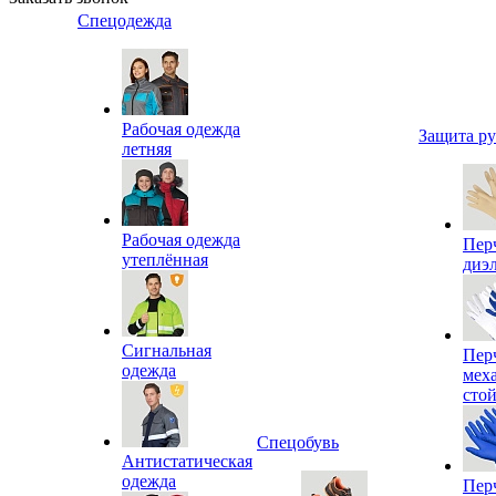
Спецодежда
Рабочая одежда
Защита р
летняя
Рабочая одежда
Пер
утеплённая
диэ
Сигнальная
Пер
одежда
мех
сто
Спецобувь
Антистатическая
одежда
Пер