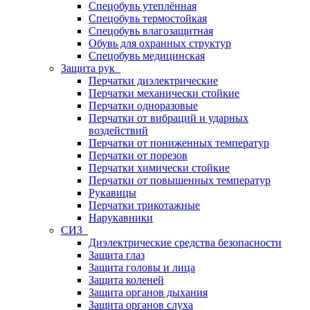
Спецобувь утеплённая
Спецобувь термостойкая
Спецобувь влагозащитная
Обувь для охранных структур
Спецобувь медицинская
Защита рук
Перчатки диэлектрические
Перчатки механически стойкие
Перчатки одноразовые
Перчатки от вибраций и ударных
воздействий
Перчатки от пониженных температур
Перчатки от порезов
Перчатки химически стойкие
Перчатки от повышенных температур
Рукавицы
Перчатки трикотажные
Нарукавники
СИЗ
Диэлектрические средства безопасности
Защита глаз
Защита головы и лица
Защита коленей
Защита органов дыхания
Защита органов слуха