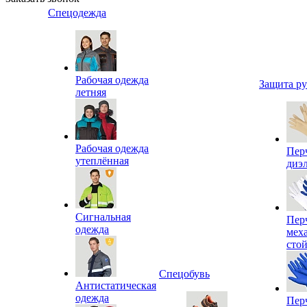
Спецодежда
Рабочая одежда
Защита р
летняя
Рабочая одежда
Пер
утеплённая
диэ
Сигнальная
Пер
одежда
мех
сто
Спецобувь
Антистатическая
одежда
Пер