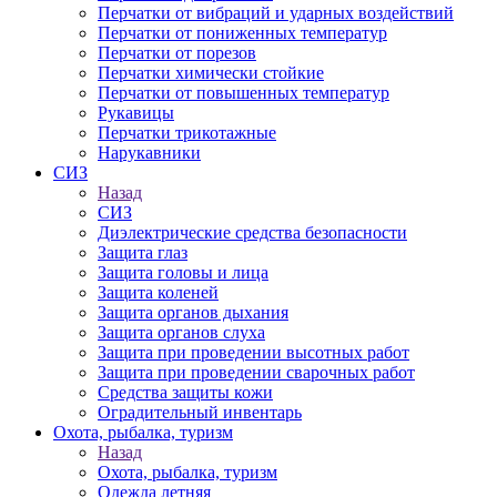
Перчатки от вибраций и ударных воздействий
Перчатки от пониженных температур
Перчатки от порезов
Перчатки химически стойкие
Перчатки от повышенных температур
Рукавицы
Перчатки трикотажные
Нарукавники
СИЗ
Назад
СИЗ
Диэлектрические средства безопасности
Защита глаз
Защита головы и лица
Защита коленей
Защита органов дыхания
Защита органов слуха
Защита при проведении высотных работ
Защита при проведении сварочных работ
Средства защиты кожи
Оградительный инвентарь
Охота, рыбалка, туризм
Назад
Охота, рыбалка, туризм
Одежда летняя