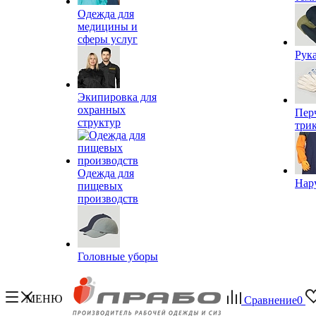
Одежда для
медицины и
сферы услуг
Рук
Экипировка для
охранных
Пер
структур
три
Одежда для
Нар
пищевых
производств
Головные уборы
МЕНЮ
Сравнение
0