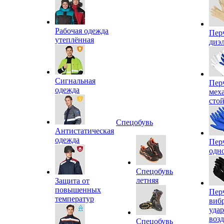
Рабочая одежда
Пер
утеплённая
диэ
Сигнальная
Пер
одежда
мех
сто
Спецобувь
Антистатическая
одежда
Пер
одн
Спецобувь
летняя
Защита от
повышенных
Пер
температур
виб
уда
воз
Спецобувь