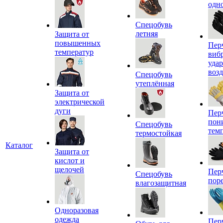
одн
Спецобувь
летняя
Защита от
повышенных
Пер
температур
виб
уда
воз
Спецобувь
утеплённая
Защита от
электрической
дуги
Пер
пон
Спецобувь
тем
термостойкая
Каталог
Защита от
кислот и
щелочей
Пер
Спецобувь
пор
влагозащитная
Одноразовая
одежда
Пер