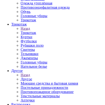
Одежда утеплённая
Противоэнцефалитная одежда
Обувь
Головные уборы
Трикотаж
Трикотаж
Назад
Трикотаж
Куртки
Футболки
Рубашки поло
Свитеры
Тельняшки
Джемперы
Головные уборы
Нательное белье
Другое
Назад
Другое
Моющие средства и бытовая химия
Постельные принадлежности
Противопожарное оборудование
Текстильные материалы
Аптечки
Распродажа