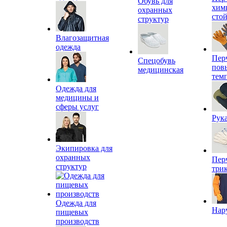
Обувь для
хим
охранных
сто
структур
Влагозащитная
одежда
Пер
Спецобувь
пов
медицинская
тем
Одежда для
медицины и
сферы услуг
Рук
Экипировка для
охранных
Пер
структур
три
Одежда для
Нар
пищевых
производств