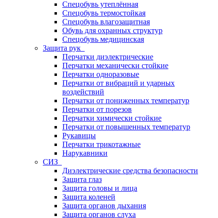
Спецобувь утеплённая
Спецобувь термостойкая
Спецобувь влагозащитная
Обувь для охранных структур
Спецобувь медицинская
Защита рук
Перчатки диэлектрические
Перчатки механически стойкие
Перчатки одноразовые
Перчатки от вибраций и ударных
воздействий
Перчатки от пониженных температур
Перчатки от порезов
Перчатки химически стойкие
Перчатки от повышенных температур
Рукавицы
Перчатки трикотажные
Нарукавники
СИЗ
Диэлектрические средства безопасности
Защита глаз
Защита головы и лица
Защита коленей
Защита органов дыхания
Защита органов слуха