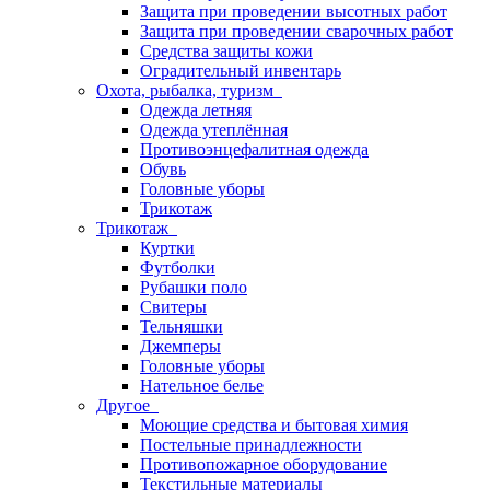
Защита при проведении высотных работ
Защита при проведении сварочных работ
Средства защиты кожи
Оградительный инвентарь
Охота, рыбалка, туризм
Одежда летняя
Одежда утеплённая
Противоэнцефалитная одежда
Обувь
Головные уборы
Трикотаж
Трикотаж
Куртки
Футболки
Рубашки поло
Свитеры
Тельняшки
Джемперы
Головные уборы
Нательное белье
Другое
Моющие средства и бытовая химия
Постельные принадлежности
Противопожарное оборудование
Текстильные материалы