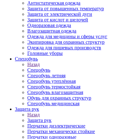
Антистатическая одежда
Защита от повышенных температур
Защита от электрической дуги
Защита от кислот и щелочей
Одноразовая одежда
Влагозащитная одежда
Одежда для медицины и сферы услуг
Экипировка для охранных структур
Одежда для пищевых производств
Головные уборы
Спецобувь
Назад
Спецобувь
Спецобувь летняя
Спецобувь утеплённая
Спецобувь термостойкая
Спецобувь влагозащитная
Обувь для охранных структур
Спецобувь медицинская
Защита рук
Назад
Защита рук
Перчатки диэлектрические
Перчатки механически стойкие
Перчатки одноразовые