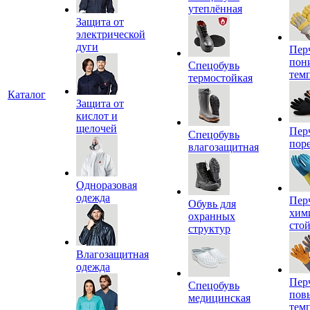
утеплённая
Защита от
электрической
дуги
Пер
пон
Спецобувь
тем
термостойкая
Каталог
Защита от
кислот и
щелочей
Пер
Спецобувь
пор
влагозащитная
Одноразовая
одежда
Пер
Обувь для
хим
охранных
сто
структур
Влагозащитная
одежда
Пер
Спецобувь
пов
медицинская
тем