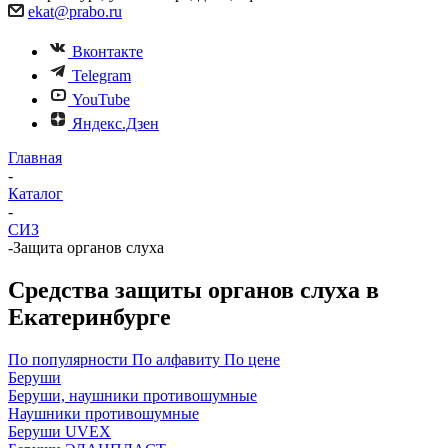
ekat@prabo.ru
Вконтакте
Telegram
YouTube
Яндекс.Дзен
Главная
-
Каталог
-
СИЗ
-
Защита органов слуха
Средства защиты органов слуха в
Екатеринбурге
По популярности
По алфавиту
По цене
Беруши
Беруши, наушники противошумныe
Наушники противошумные
Беруши UVЕX