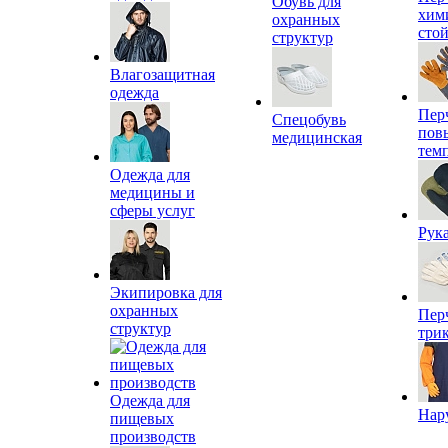
Обувь для
хим
охранных
сто
структур
Влагозащитная
одежда
Пер
Спецобувь
пов
медицинская
тем
Одежда для
медицины и
сферы услуг
Рук
Экипировка для
охранных
Пер
структур
три
Одежда для
Нар
пищевых
производств