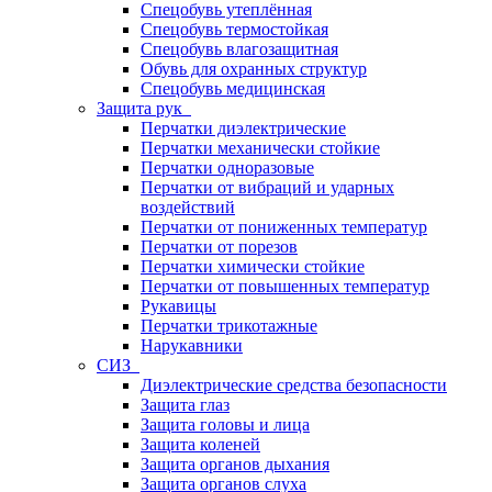
Спецобувь утеплённая
Спецобувь термостойкая
Спецобувь влагозащитная
Обувь для охранных структур
Спецобувь медицинская
Защита рук
Перчатки диэлектрические
Перчатки механически стойкие
Перчатки одноразовые
Перчатки от вибраций и ударных
воздействий
Перчатки от пониженных температур
Перчатки от порезов
Перчатки химически стойкие
Перчатки от повышенных температур
Рукавицы
Перчатки трикотажные
Нарукавники
СИЗ
Диэлектрические средства безопасности
Защита глаз
Защита головы и лица
Защита коленей
Защита органов дыхания
Защита органов слуха