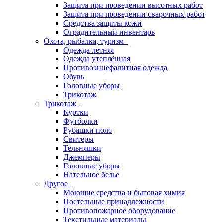
Защита при проведении высотных работ
Защита при проведении сварочных работ
Средства защиты кожи
Оградительный инвентарь
Охота, рыбалка, туризм
Одежда летняя
Одежда утеплённая
Противоэнцефалитная одежда
Обувь
Головные уборы
Трикотаж
Трикотаж
Куртки
Футболки
Рубашки поло
Свитеры
Тельняшки
Джемперы
Головные уборы
Нательное белье
Другое
Моющие средства и бытовая химия
Постельные принадлежности
Противопожарное оборудование
Текстильные материалы