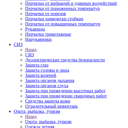
Перчатки от вибраций и ударных воздействий
Перчатки от пониженных температур
Перчатки от порезов
Перчатки химически стойкие
Перчатки от повышенных температур
Рукавицы
Перчатки трикотажные
Нарукавники
СИЗ
Назад
СИЗ
Диэлектрические средства безопасности
Защита глаз
Защита головы и лица
Защита коленей
Защита органов дыхания
Защита органов слуха
Защита при проведении высотных работ
Защита при проведении сварочных работ
Средства защиты кожи
Оградительный инвентарь
Охота, рыбалка, туризм
Назад
Охота, рыбалка, туризм
Одежда летняя