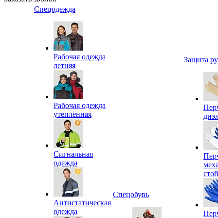
Спецодежда
Рабочая одежда
Защита р
летняя
Рабочая одежда
Пер
утеплённая
диэ
Сигнальная
Пер
одежда
мех
сто
Спецобувь
Антистатическая
одежда
Пер