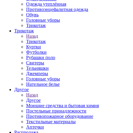
Одежда утеплённая
Противоэнцефалитная одежда
Обувь
Головные уборы
Трикотаж
Трикотаж
Назад
Трикотаж
Куртки
Футболки
Рубашки поло
Свитеры
Тельняшки
Джемперы
Головные уборы
Нательное белье
Другое
Назад
Другое
Моющие средства и бытовая химия
Постельные принадлежности
Противопожарное оборудование
Текстильные материалы
Аптечки
Распродажа