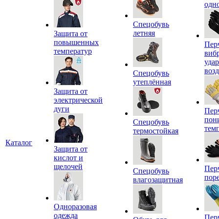
одн
Спецобувь
летняя
Защита от
повышенных
Пер
температур
виб
уда
воз
Спецобувь
утеплённая
Защита от
электрической
дуги
Пер
пон
Спецобувь
тем
термостойкая
Каталог
Защита от
кислот и
щелочей
Пер
Спецобувь
пор
влагозащитная
Одноразовая
одежда
Пер