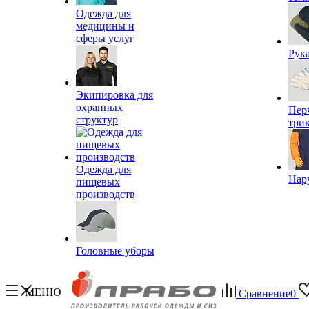
Одежда для
медицины и
сферы услуг
Рук
Экипировка для
охранных
Пер
структур
три
Одежда для
Нар
пищевых
производств
Головные уборы
МЕНЮ
Сравнение
0