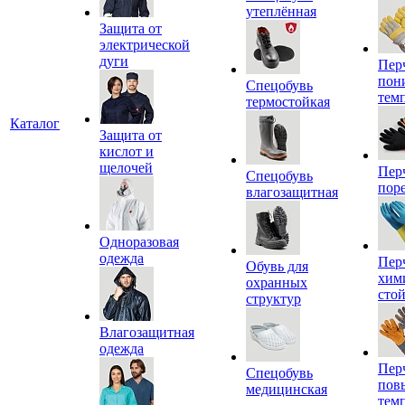
утеплённая
Защита от
электрической
дуги
Пер
пон
Спецобувь
тем
термостойкая
Каталог
Защита от
кислот и
щелочей
Пер
Спецобувь
пор
влагозащитная
Одноразовая
одежда
Пер
Обувь для
хим
охранных
сто
структур
Влагозащитная
одежда
Пер
Спецобувь
пов
медицинская
тем