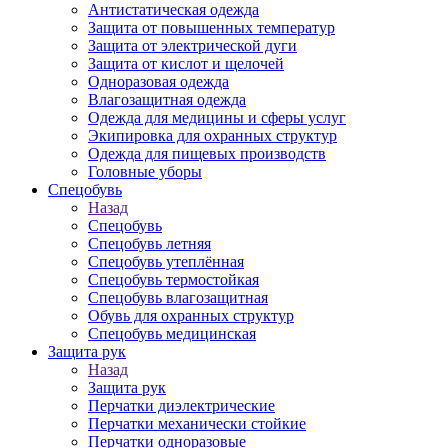
Антистатическая одежда
Защита от повышенных температур
Защита от электрической дуги
Защита от кислот и щелочей
Одноразовая одежда
Влагозащитная одежда
Одежда для медицины и сферы услуг
Экипировка для охранных структур
Одежда для пищевых производств
Головные уборы
Спецобувь
Назад
Спецобувь
Спецобувь летняя
Спецобувь утеплённая
Спецобувь термостойкая
Спецобувь влагозащитная
Обувь для охранных структур
Спецобувь медицинская
Защита рук
Назад
Защита рук
Перчатки диэлектрические
Перчатки механически стойкие
Перчатки одноразовые