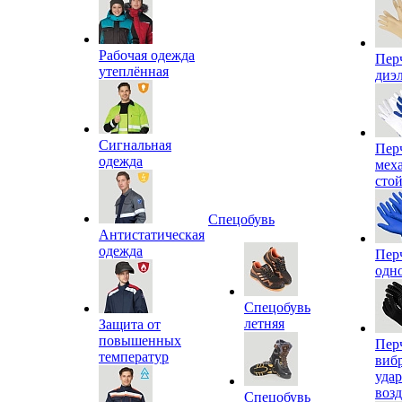
Рабочая одежда
Пер
утеплённая
диэ
Сигнальная
Пер
одежда
мех
сто
Спецобувь
Антистатическая
одежда
Пер
одн
Спецобувь
летняя
Защита от
повышенных
Пер
температур
виб
уда
воз
Спецобувь