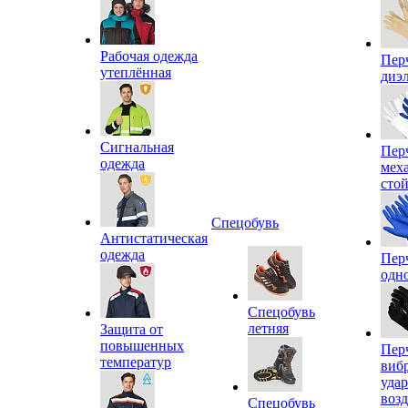
Рабочая одежда
Пер
утеплённая
диэ
Сигнальная
Пер
одежда
мех
сто
Спецобувь
Антистатическая
одежда
Пер
одн
Спецобувь
летняя
Защита от
повышенных
Пер
температур
виб
уда
воз
Спецобувь