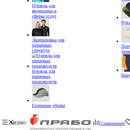
Одежда для
медицины и
сферы услуг
Рук
Экипировка для
охранных
Пер
структур
три
Одежда для
Нар
пищевых
производств
Головные уборы
МЕНЮ
Сравнение
0