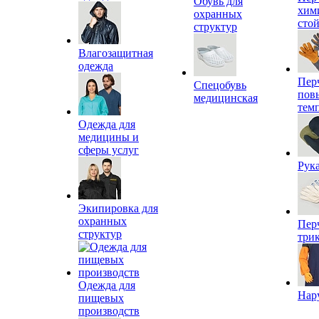
Обувь для
хим
охранных
сто
структур
Влагозащитная
одежда
Пер
Спецобувь
пов
медицинская
тем
Одежда для
медицины и
сферы услуг
Рук
Экипировка для
охранных
Пер
структур
три
Одежда для
Нар
пищевых
производств