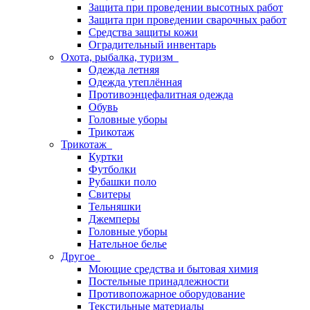
Защита при проведении высотных работ
Защита при проведении сварочных работ
Средства защиты кожи
Оградительный инвентарь
Охота, рыбалка, туризм
Одежда летняя
Одежда утеплённая
Противоэнцефалитная одежда
Обувь
Головные уборы
Трикотаж
Трикотаж
Куртки
Футболки
Рубашки поло
Свитеры
Тельняшки
Джемперы
Головные уборы
Нательное белье
Другое
Моющие средства и бытовая химия
Постельные принадлежности
Противопожарное оборудование
Текстильные материалы