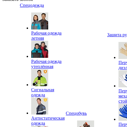
Спецодежда
Рабочая одежда
Защита р
летняя
Рабочая одежда
Пер
утеплённая
диэ
Сигнальная
Пер
одежда
мех
сто
Спецобувь
Антистатическая
одежда
Пер