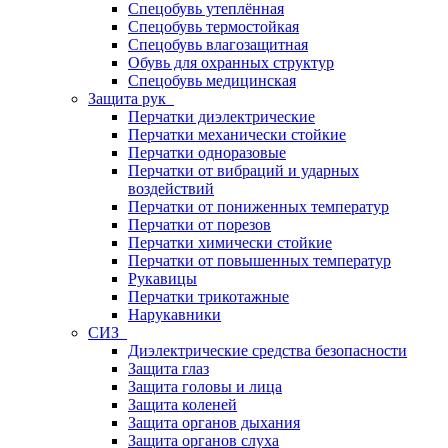
Спецобувь утеплённая
Спецобувь термостойкая
Спецобувь влагозащитная
Обувь для охранных структур
Спецобувь медицинская
Защита рук
Перчатки диэлектрические
Перчатки механически стойкие
Перчатки одноразовые
Перчатки от вибраций и ударных
воздействий
Перчатки от пониженных температур
Перчатки от порезов
Перчатки химически стойкие
Перчатки от повышенных температур
Рукавицы
Перчатки трикотажные
Нарукавники
СИЗ
Диэлектрические средства безопасности
Защита глаз
Защита головы и лица
Защита коленей
Защита органов дыхания
Защита органов слуха