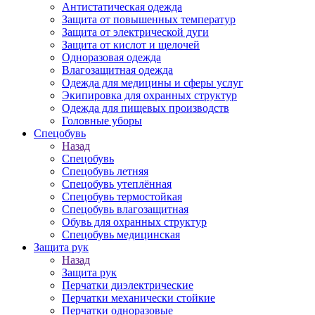
Антистатическая одежда
Защита от повышенных температур
Защита от электрической дуги
Защита от кислот и щелочей
Одноразовая одежда
Влагозащитная одежда
Одежда для медицины и сферы услуг
Экипировка для охранных структур
Одежда для пищевых производств
Головные уборы
Спецобувь
Назад
Спецобувь
Спецобувь летняя
Спецобувь утеплённая
Спецобувь термостойкая
Спецобувь влагозащитная
Обувь для охранных структур
Спецобувь медицинская
Защита рук
Назад
Защита рук
Перчатки диэлектрические
Перчатки механически стойкие
Перчатки одноразовые