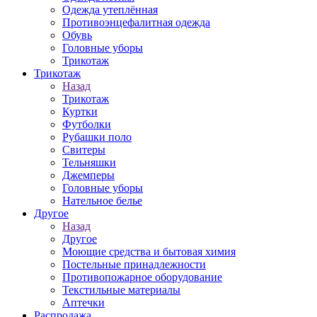
Одежда утеплённая
Противоэнцефалитная одежда
Обувь
Головные уборы
Трикотаж
Трикотаж
Назад
Трикотаж
Куртки
Футболки
Рубашки поло
Свитеры
Тельняшки
Джемперы
Головные уборы
Нательное белье
Другое
Назад
Другое
Моющие средства и бытовая химия
Постельные принадлежности
Противопожарное оборудование
Текстильные материалы
Аптечки
Распродажа