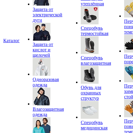
утеплённая
Защита от
электрической
дуги
Пер
пон
Спецобувь
тем
термостойкая
Каталог
Защита от
кислот и
щелочей
Пер
Спецобувь
пор
влагозащитная
Одноразовая
одежда
Пер
Обувь для
хим
охранных
сто
структур
Влагозащитная
одежда
Пер
Спецобувь
пов
медицинская
тем