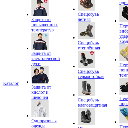
одн
Спецобувь
летняя
Защита от
повышенных
Пер
температур
виб
уда
воз
Спецобувь
утеплённая
Защита от
электрической
дуги
Пер
пон
Спецобувь
тем
термостойкая
Каталог
Защита от
кислот и
щелочей
Пер
Спецобувь
пор
влагозащитная
Одноразовая
одежда
Пер