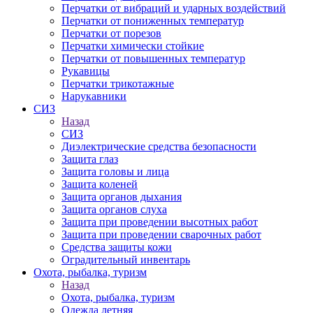
Перчатки от вибраций и ударных воздействий
Перчатки от пониженных температур
Перчатки от порезов
Перчатки химически стойкие
Перчатки от повышенных температур
Рукавицы
Перчатки трикотажные
Нарукавники
СИЗ
Назад
СИЗ
Диэлектрические средства безопасности
Защита глаз
Защита головы и лица
Защита коленей
Защита органов дыхания
Защита органов слуха
Защита при проведении высотных работ
Защита при проведении сварочных работ
Средства защиты кожи
Оградительный инвентарь
Охота, рыбалка, туризм
Назад
Охота, рыбалка, туризм
Одежда летняя