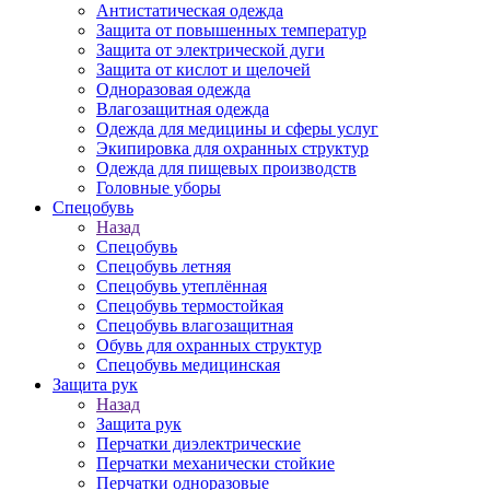
Антистатическая одежда
Защита от повышенных температур
Защита от электрической дуги
Защита от кислот и щелочей
Одноразовая одежда
Влагозащитная одежда
Одежда для медицины и сферы услуг
Экипировка для охранных структур
Одежда для пищевых производств
Головные уборы
Спецобувь
Назад
Спецобувь
Спецобувь летняя
Спецобувь утеплённая
Спецобувь термостойкая
Спецобувь влагозащитная
Обувь для охранных структур
Спецобувь медицинская
Защита рук
Назад
Защита рук
Перчатки диэлектрические
Перчатки механически стойкие
Перчатки одноразовые