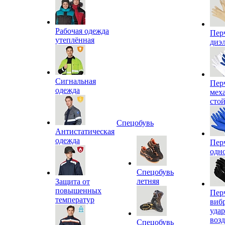
Рабочая одежда
Пер
утеплённая
диэ
Сигнальная
Пер
одежда
мех
сто
Спецобувь
Антистатическая
одежда
Пер
одн
Спецобувь
летняя
Защита от
повышенных
Пер
температур
виб
уда
воз
Спецобувь