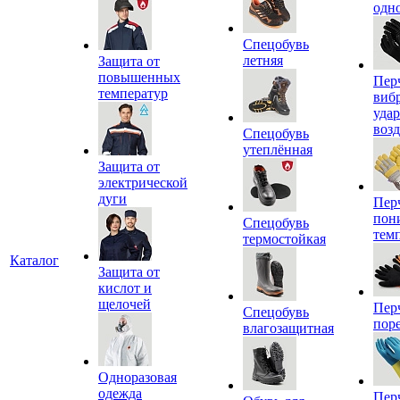
одн
Спецобувь
летняя
Защита от
повышенных
Пер
температур
виб
уда
воз
Спецобувь
утеплённая
Защита от
электрической
дуги
Пер
пон
Спецобувь
тем
термостойкая
Каталог
Защита от
кислот и
щелочей
Пер
Спецобувь
пор
влагозащитная
Одноразовая
одежда
Пер