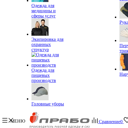
Одежда для
медицины и
сферы услуг
Рук
Экипировка для
охранных
Пер
структур
три
Одежда для
Нар
пищевых
производств
Головные уборы
МЕНЮ
Сравнение
0