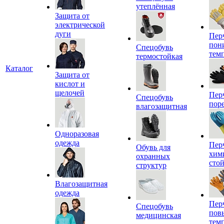
утеплённая
Защита от
электрической
дуги
Пер
пон
Спецобувь
тем
термостойкая
Каталог
Защита от
кислот и
щелочей
Пер
Спецобувь
пор
влагозащитная
Одноразовая
одежда
Пер
Обувь для
хим
охранных
сто
структур
Влагозащитная
одежда
Пер
Спецобувь
пов
медицинская
тем