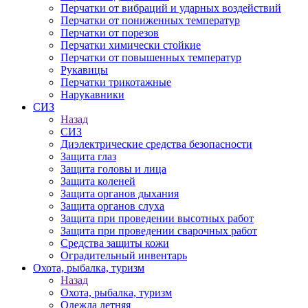
Перчатки от вибраций и ударных воздействий
Перчатки от пониженных температур
Перчатки от порезов
Перчатки химически стойкие
Перчатки от повышенных температур
Рукавицы
Перчатки трикотажные
Нарукавники
СИЗ
Назад
СИЗ
Диэлектрические средства безопасности
Защита глаз
Защита головы и лица
Защита коленей
Защита органов дыхания
Защита органов слуха
Защита при проведении высотных работ
Защита при проведении сварочных работ
Средства защиты кожи
Оградительный инвентарь
Охота, рыбалка, туризм
Назад
Охота, рыбалка, туризм
Одежда летняя