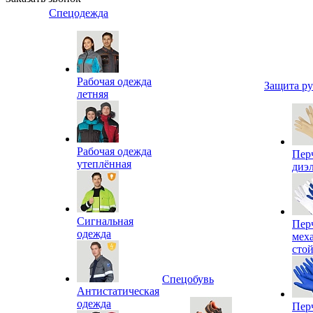
Спецодежда
Рабочая одежда
Защита р
летняя
Рабочая одежда
Пер
утеплённая
диэ
Сигнальная
Пер
одежда
мех
сто
Спецобувь
Антистатическая
одежда
Пер