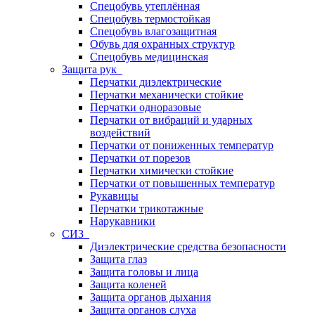
Спецобувь утеплённая
Спецобувь термостойкая
Спецобувь влагозащитная
Обувь для охранных структур
Спецобувь медицинская
Защита рук
Перчатки диэлектрические
Перчатки механически стойкие
Перчатки одноразовые
Перчатки от вибраций и ударных
воздействий
Перчатки от пониженных температур
Перчатки от порезов
Перчатки химически стойкие
Перчатки от повышенных температур
Рукавицы
Перчатки трикотажные
Нарукавники
СИЗ
Диэлектрические средства безопасности
Защита глаз
Защита головы и лица
Защита коленей
Защита органов дыхания
Защита органов слуха