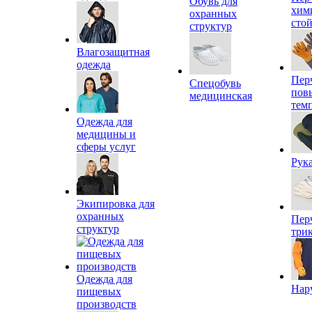
Обувь для
хим
охранных
сто
структур
Влагозащитная
одежда
Пер
Спецобувь
пов
медицинская
тем
Одежда для
медицины и
сферы услуг
Рук
Экипировка для
охранных
Пер
структур
три
Одежда для
Нар
пищевых
производств