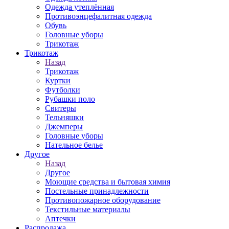
Одежда утеплённая
Противоэнцефалитная одежда
Обувь
Головные уборы
Трикотаж
Трикотаж
Назад
Трикотаж
Куртки
Футболки
Рубашки поло
Свитеры
Тельняшки
Джемперы
Головные уборы
Нательное белье
Другое
Назад
Другое
Моющие средства и бытовая химия
Постельные принадлежности
Противопожарное оборудование
Текстильные материалы
Аптечки
Распродажа