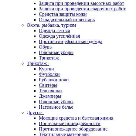
Защита при проведении высотных работ
Защита при проведении сварочных работ
Средства защиты кожи
Оградительный инвентарь
Охота, рыбалка, туризм
Одежда летняя
Одежда утеплённая
Противоэнцефалитная одежда
Обувь
Головные уборы
Трикотаж
Трикотаж
Куртки
Футболки
Рубашки поло
Свитеры
Тельняшки
Джемперы
Головные уборы
Нательное белье
Другое
Моющие средства и бытовая химия
Постельные принадлежности
Противопожарное оборудование
Текстильные материалы