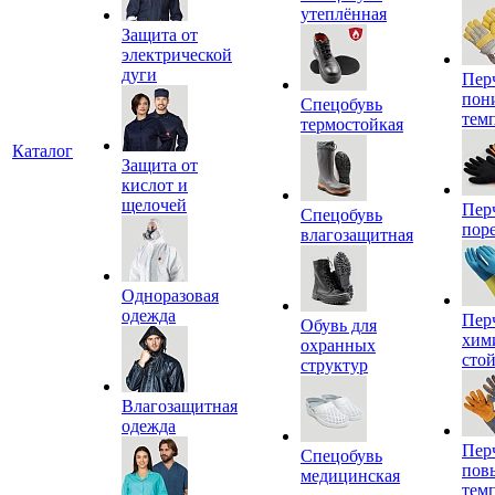
утеплённая
Защита от
электрической
дуги
Пер
пон
Спецобувь
тем
термостойкая
Каталог
Защита от
кислот и
щелочей
Пер
Спецобувь
пор
влагозащитная
Одноразовая
одежда
Пер
Обувь для
хим
охранных
сто
структур
Влагозащитная
одежда
Пер
Спецобувь
пов
медицинская
тем