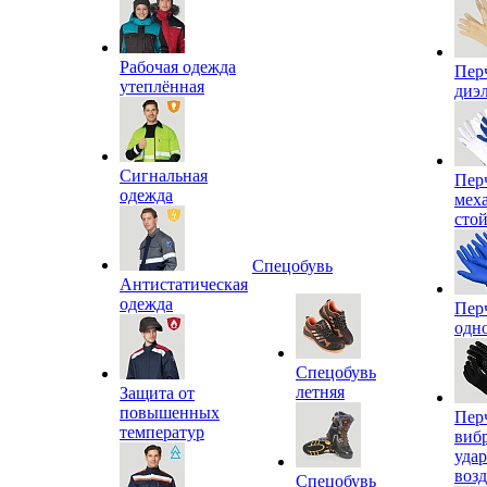
Рабочая одежда
Пер
утеплённая
диэ
Сигнальная
Пер
одежда
мех
сто
Спецобувь
Антистатическая
одежда
Пер
одн
Спецобувь
летняя
Защита от
повышенных
Пер
температур
виб
уда
воз
Спецобувь