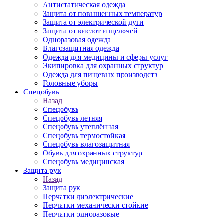
Антистатическая одежда
Защита от повышенных температур
Защита от электрической дуги
Защита от кислот и щелочей
Одноразовая одежда
Влагозащитная одежда
Одежда для медицины и сферы услуг
Экипировка для охранных структур
Одежда для пищевых производств
Головные уборы
Спецобувь
Назад
Спецобувь
Спецобувь летняя
Спецобувь утеплённая
Спецобувь термостойкая
Спецобувь влагозащитная
Обувь для охранных структур
Спецобувь медицинская
Защита рук
Назад
Защита рук
Перчатки диэлектрические
Перчатки механически стойкие
Перчатки одноразовые