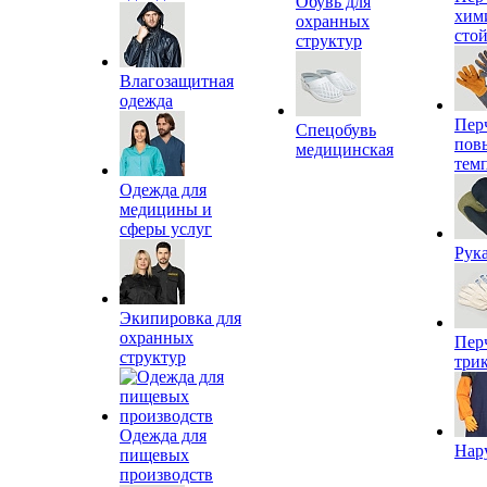
Обувь для
хим
охранных
сто
структур
Влагозащитная
одежда
Пер
Спецобувь
пов
медицинская
тем
Одежда для
медицины и
сферы услуг
Рук
Экипировка для
охранных
Пер
структур
три
Одежда для
Нар
пищевых
производств