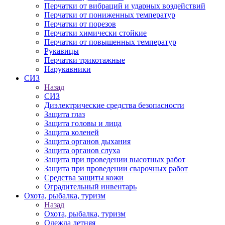
Перчатки от вибраций и ударных воздействий
Перчатки от пониженных температур
Перчатки от порезов
Перчатки химически стойкие
Перчатки от повышенных температур
Рукавицы
Перчатки трикотажные
Нарукавники
СИЗ
Назад
СИЗ
Диэлектрические средства безопасности
Защита глаз
Защита головы и лица
Защита коленей
Защита органов дыхания
Защита органов слуха
Защита при проведении высотных работ
Защита при проведении сварочных работ
Средства защиты кожи
Оградительный инвентарь
Охота, рыбалка, туризм
Назад
Охота, рыбалка, туризм
Одежда летняя