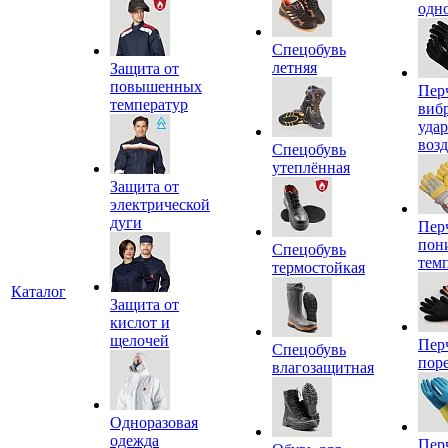
одн
Спецобувь
летняя
Защита от
повышенных
Пер
температур
виб
уда
воз
Спецобувь
утеплённая
Защита от
электрической
дуги
Пер
пон
Спецобувь
тем
термостойкая
Каталог
Защита от
кислот и
щелочей
Пер
Спецобувь
пор
влагозащитная
Одноразовая
одежда
Пер