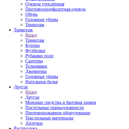
Одежда утеплённая
Противоэнцефалитная одежда
Обувь
Головные уборы
Трикотаж
Трикотаж
Назад
Трикотаж
Куртки
Футболки
Рубашки поло
Свитеры
Тельняшки
Джемперы
Головные уборы
Нательное белье
Другое
Назад
Другое
Моющие средства и бытовая химия
Постельные принадлежности
Противопожарное оборудование
Текстильные материалы
Аптечки
Распродажа