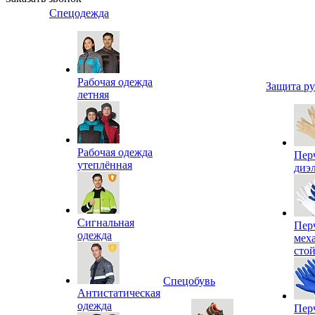
Спецодежда
Рабочая одежда
Защита р
летняя
Рабочая одежда
Пер
утеплённая
диэ
Сигнальная
Пер
одежда
мех
сто
Спецобувь
Антистатическая
одежда
Пер