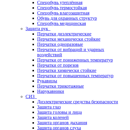
Спецобувь утеплённая
Спецобувь термостойкая
Спецобувь влагозащитная
Обувь для охранных структур
Спецобувь медицинская
Защита рук
Перчатки диэлектрические
Перчатки механически стойкие
Перчатки одноразовые
Перчатки от вибраций и ударных
воздействий
Перчатки от пониженных температур
Перчатки от порезов
Перчатки химически стойкие
Перчатки от повышенных температур
Рукавицы
Перчатки трикотажные
Нарукавники
СИЗ
Диэлектрические средства безопасности
Защита глаз
Защита головы и лица
Защита коленей
Защита органов дыхания
Защита органов слуха