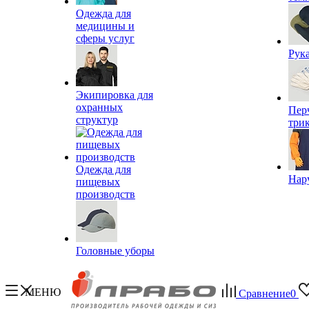
Одежда для
медицины и
сферы услуг
Рук
Экипировка для
охранных
Пер
структур
три
Одежда для
Нар
пищевых
производств
Головные уборы
МЕНЮ
Сравнение
0