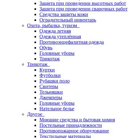
Защита при проведении высотных работ
Защита при проведении сварочных работ
Средства защиты кожи
Оградительный инвентарь
Охота, рыбалка, туризм
Одежда летняя
Одежда утеплённая
Противоэнцефалитная одежда
Обувь
Головные уборы
Трикотаж
Трикотаж
Куртки
Футболки
Рубашки поло
Свитеры
Тельняшки
Джемперы
Головные уборы
Нательное белье
Другое
Моющие средства и бытовая химия
Постельные принадлежности
Противопожарное оборудование
Текстильные материалы