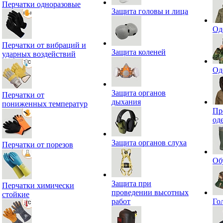
Перчатки одноразовые
Защита головы и лица
Од
Перчатки от вибраций и
Защита коленей
ударных воздействий
Од
Защита органов
Перчатки от
дыхания
пониженных температур
Пр
од
Защита органов слуха
Перчатки от порезов
Об
Защита при
Перчатки химически
проведении высотных
стойкие
работ
Го