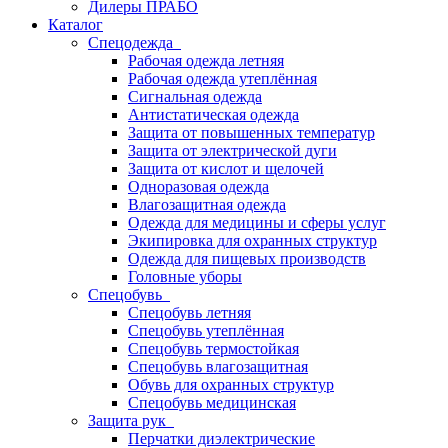
Дилеры ПРАБО
Каталог
Спецодежда
Рабочая одежда летняя
Рабочая одежда утеплённая
Сигнальная одежда
Антистатическая одежда
Защита от повышенных температур
Защита от электрической дуги
Защита от кислот и щелочей
Одноразовая одежда
Влагозащитная одежда
Одежда для медицины и сферы услуг
Экипировка для охранных структур
Одежда для пищевых производств
Головные уборы
Спецобувь
Спецобувь летняя
Спецобувь утеплённая
Спецобувь термостойкая
Спецобувь влагозащитная
Обувь для охранных структур
Спецобувь медицинская
Защита рук
Перчатки диэлектрические