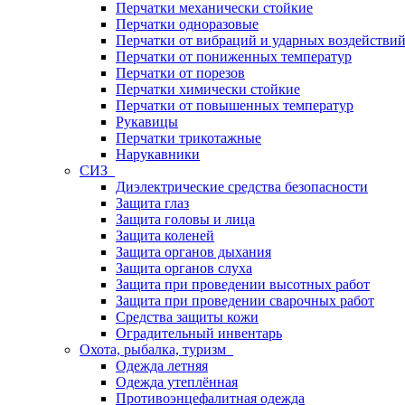
Перчатки механически стойкие
Перчатки одноразовые
Перчатки от вибраций и ударных воздействи
Перчатки от пониженных температур
Перчатки от порезов
Перчатки химически стойкие
Перчатки от повышенных температур
Рукавицы
Перчатки трикотажные
Нарукавники
СИЗ
Диэлектрические средства безопасности
Защита глаз
Защита головы и лица
Защита коленей
Защита органов дыхания
Защита органов слуха
Защита при проведении высотных работ
Защита при проведении сварочных работ
Средства защиты кожи
Оградительный инвентарь
Охота, рыбалка, туризм
Одежда летняя
Одежда утеплённая
Противоэнцефалитная одежда