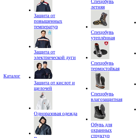
Спецобувь
летняя
Защита от
повышенных
температур
Спецобувь
утеплённая
Защита от
электрической дуги
Спецобувь
термостойкая
Каталог
Защита от кислот и
щелочей
Спецобувь
влагозащитная
Одноразовая одежда
Обувь для
охранных
структур