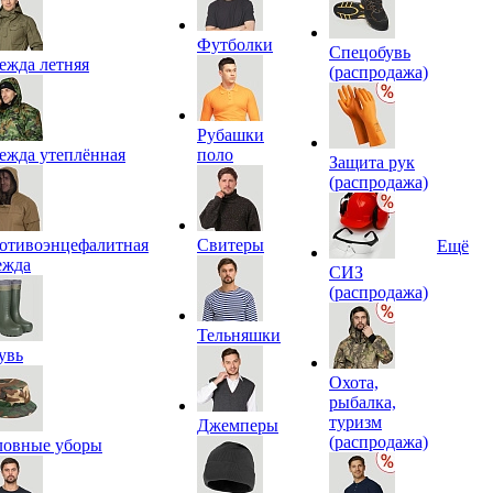
Футболки
Спецобувь
ежда летняя
(распродажа)
Рубашки
ежда утеплённая
поло
Защита рук
(распродажа)
отивоэнцефалитная
Свитеры
Ещё
ежда
СИЗ
(распродажа)
Тельняшки
увь
Охота,
рыбалка,
туризм
Джемперы
(распродажа)
ловные уборы