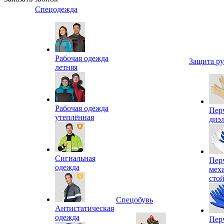
Спецодежда
Рабочая одежда
Защита р
летняя
Рабочая одежда
Пер
утеплённая
диэ
Сигнальная
Пер
одежда
мех
сто
Спецобувь
Антистатическая
одежда
Пер