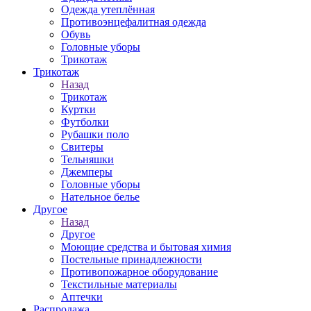
Одежда утеплённая
Противоэнцефалитная одежда
Обувь
Головные уборы
Трикотаж
Трикотаж
Назад
Трикотаж
Куртки
Футболки
Рубашки поло
Свитеры
Тельняшки
Джемперы
Головные уборы
Нательное белье
Другое
Назад
Другое
Моющие средства и бытовая химия
Постельные принадлежности
Противопожарное оборудование
Текстильные материалы
Аптечки
Распродажа