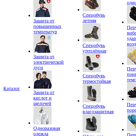
одн
Спецобувь
летняя
Защита от
повышенных
Пер
температур
виб
уда
воз
Спецобувь
утеплённая
Защита от
электрической
дуги
Пер
пон
Спецобувь
тем
термостойкая
Каталог
Защита от
кислот и
щелочей
Пер
Спецобувь
пор
влагозащитная
Одноразовая
одежда
Пер