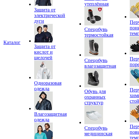
утеплённая
Защита от
электрической
дуги
Пер
пон
Спецобувь
тем
термостойкая
Каталог
Защита от
кислот и
щелочей
Пер
Спецобувь
пор
влагозащитная
Одноразовая
одежда
Пер
Обувь для
хим
охранных
сто
структур
Влагозащитная
одежда
Пер
Спецобувь
пов
медицинская
тем