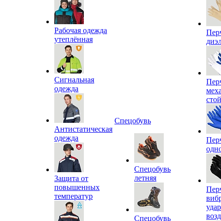
Рабочая одежда
Пер
утеплённая
диэ
Сигнальная
Пер
одежда
мех
сто
Спецобувь
Антистатическая
одежда
Пер
одн
Спецобувь
летняя
Защита от
повышенных
Пер
температур
виб
уда
воз
Спецобувь