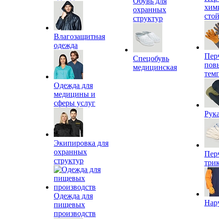
Обувь для
хим
охранных
сто
структур
Влагозащитная
одежда
Пер
Спецобувь
пов
медицинская
тем
Одежда для
медицины и
сферы услуг
Рук
Экипировка для
охранных
Пер
структур
три
Одежда для
Нар
пищевых
производств