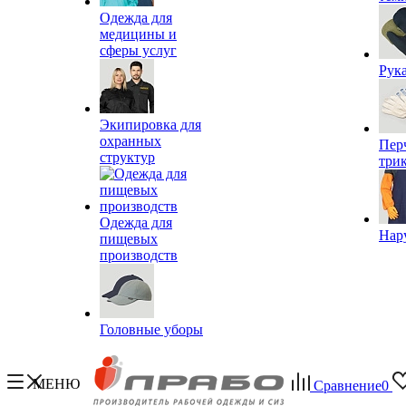
Одежда для
медицины и
сферы услуг
Рук
Экипировка для
охранных
Пер
структур
три
Одежда для
Нар
пищевых
производств
Головные уборы
МЕНЮ
Сравнение
0