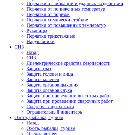
Перчатки от вибраций и ударных воздействий
Перчатки от пониженных температур
Перчатки от порезов
Перчатки химически стойкие
Перчатки от повышенных температур
Рукавицы
Перчатки трикотажные
Нарукавники
СИЗ
Назад
СИЗ
Диэлектрические средства безопасности
Защита глаз
Защита головы и лица
Защита коленей
Защита органов дыхания
Защита органов слуха
Защита при проведении высотных работ
Защита при проведении сварочных работ
Средства защиты кожи
Оградительный инвентарь
Охота, рыбалка, туризм
Назад
Охота, рыбалка, туризм
Одежда летняя