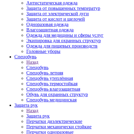
Антистатическая одежда
Защита от повышенных температур
Защита от электрической дуги
Защита от кислот и щелочей
Одноразовая одежда
Влагозащитная одежда
Одежда для медицины и сферы услуг
Экипировка для охранных структур
Одежда для пищевых производств
Головные уборы
Спецобувь
Назад
Спецобувь
Спецобувь летняя
Спецобувь утеплённая
Спецобувь термостойкая
Спецобувь влагозащитная
Обувь для охранных структур
Спецобувь медицинская
Защита рук
Назад
Защита рук
Перчатки диэлектрические
Перчатки механически стойкие
Перчатки одноразовые