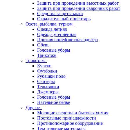
Защита при проведении высотных работ
Защита при проведении сварочных работ
Средства защиты кожи
Оградительный инвентарь
Охота, рыбалка, туризм
Одежда летняя
Одежда утеплённая
Противоэнцефалитная одежда
Обувь
Головные уборы
Трикотаж
Трикотаж
Куртки
Футболки
Рубашки поло
Свитеры
Тельняшки
Джемперы
Головные уборы
Нательное белье
Другое
Моющие средства и бытовая химия
Постельные принадлежности
Противопожарное оборудование
Текстильные материалы