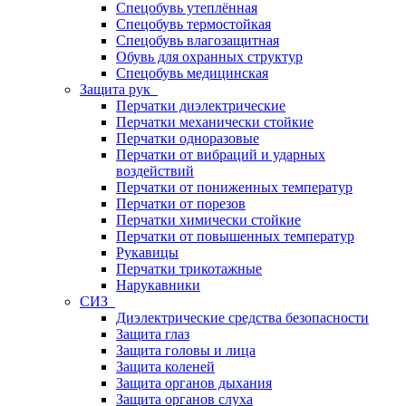
Спецобувь утеплённая
Спецобувь термостойкая
Спецобувь влагозащитная
Обувь для охранных структур
Спецобувь медицинская
Защита рук
Перчатки диэлектрические
Перчатки механически стойкие
Перчатки одноразовые
Перчатки от вибраций и ударных
воздействий
Перчатки от пониженных температур
Перчатки от порезов
Перчатки химически стойкие
Перчатки от повышенных температур
Рукавицы
Перчатки трикотажные
Нарукавники
СИЗ
Диэлектрические средства безопасности
Защита глаз
Защита головы и лица
Защита коленей
Защита органов дыхания
Защита органов слуха