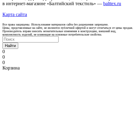
в интернет-магазине «Балтийский текстиль» —
balttex.ru
Карта сайта
Все права защищены. Использование материалов сайта без разрешения запрещено.
Цены, представленные на сайте, не являются публичной офертой и могут отличаться от цены продаж.
Производитель вправе вносить незначительные изменения в конструкцию, внешний вид,
комплектность изделий, не влияющие на основные потребительские свойства.
Найти
0
0
0
Корзина