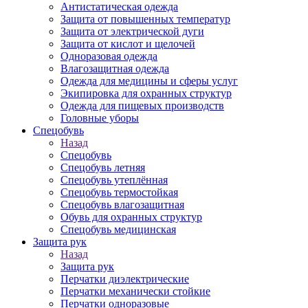
Антистатическая одежда
Защита от повышенных температур
Защита от электрической дуги
Защита от кислот и щелочей
Одноразовая одежда
Влагозащитная одежда
Одежда для медицины и сферы услуг
Экипировка для охранных структур
Одежда для пищевых производств
Головные уборы
Спецобувь
Назад
Спецобувь
Спецобувь летняя
Спецобувь утеплённая
Спецобувь термостойкая
Спецобувь влагозащитная
Обувь для охранных структур
Спецобувь медицинская
Защита рук
Назад
Защита рук
Перчатки диэлектрические
Перчатки механически стойкие
Перчатки одноразовые