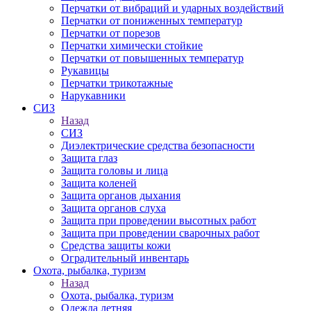
Перчатки от вибраций и ударных воздействий
Перчатки от пониженных температур
Перчатки от порезов
Перчатки химически стойкие
Перчатки от повышенных температур
Рукавицы
Перчатки трикотажные
Нарукавники
СИЗ
Назад
СИЗ
Диэлектрические средства безопасности
Защита глаз
Защита головы и лица
Защита коленей
Защита органов дыхания
Защита органов слуха
Защита при проведении высотных работ
Защита при проведении сварочных работ
Средства защиты кожи
Оградительный инвентарь
Охота, рыбалка, туризм
Назад
Охота, рыбалка, туризм
Одежда летняя