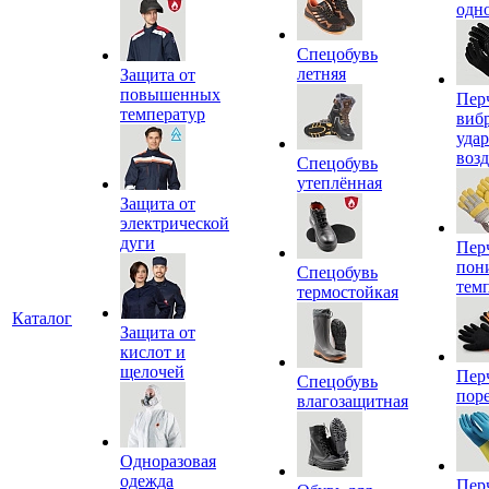
одн
Спецобувь
летняя
Защита от
повышенных
Пер
температур
виб
уда
воз
Спецобувь
утеплённая
Защита от
электрической
дуги
Пер
пон
Спецобувь
тем
термостойкая
Каталог
Защита от
кислот и
щелочей
Пер
Спецобувь
пор
влагозащитная
Одноразовая
одежда
Пер