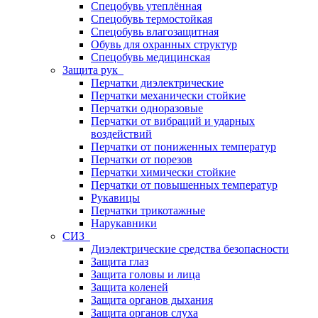
Спецобувь утеплённая
Спецобувь термостойкая
Спецобувь влагозащитная
Обувь для охранных структур
Спецобувь медицинская
Защита рук
Перчатки диэлектрические
Перчатки механически стойкие
Перчатки одноразовые
Перчатки от вибраций и ударных
воздействий
Перчатки от пониженных температур
Перчатки от порезов
Перчатки химически стойкие
Перчатки от повышенных температур
Рукавицы
Перчатки трикотажные
Нарукавники
СИЗ
Диэлектрические средства безопасности
Защита глаз
Защита головы и лица
Защита коленей
Защита органов дыхания
Защита органов слуха