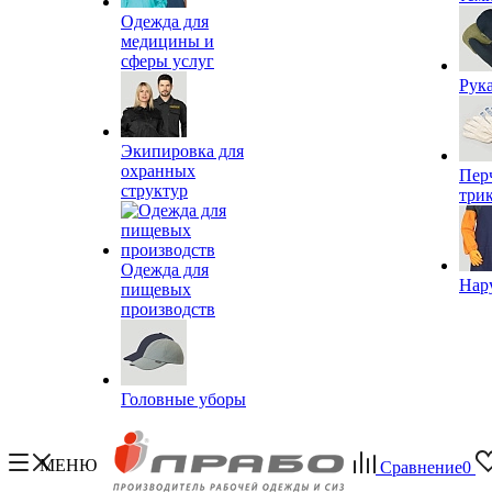
Одежда для
медицины и
сферы услуг
Рук
Экипировка для
охранных
Пер
структур
три
Одежда для
Нар
пищевых
производств
Головные уборы
МЕНЮ
Сравнение
0