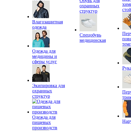
Обувь для
хим
охранных
сто
структур
Влагозащитная
одежда
Пер
Спецобувь
пов
медицинская
тем
Одежда для
медицины и
сферы услуг
Рук
Экипировка для
охранных
Пер
структур
три
Одежда для
Нар
пищевых
производств