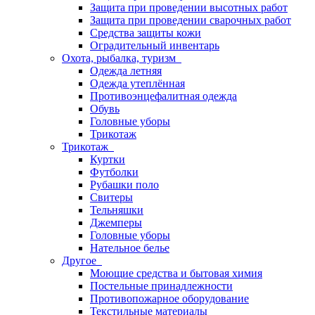
Защита при проведении высотных работ
Защита при проведении сварочных работ
Средства защиты кожи
Оградительный инвентарь
Охота, рыбалка, туризм
Одежда летняя
Одежда утеплённая
Противоэнцефалитная одежда
Обувь
Головные уборы
Трикотаж
Трикотаж
Куртки
Футболки
Рубашки поло
Свитеры
Тельняшки
Джемперы
Головные уборы
Нательное белье
Другое
Моющие средства и бытовая химия
Постельные принадлежности
Противопожарное оборудование
Текстильные материалы