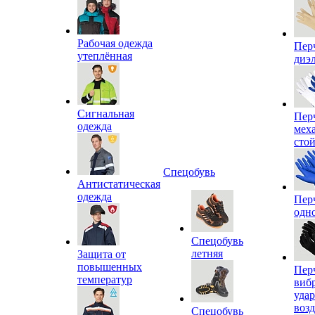
Рабочая одежда
Пер
утеплённая
диэ
Сигнальная
Пер
одежда
мех
сто
Спецобувь
Антистатическая
одежда
Пер
одн
Спецобувь
летняя
Защита от
повышенных
Пер
температур
виб
уда
воз
Спецобувь