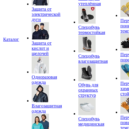
утеплённая
Защита от
электрической
дуги
Пер
пон
Спецобувь
тем
термостойкая
Каталог
Защита от
кислот и
щелочей
Пер
Спецобувь
пор
влагозащитная
Одноразовая
одежда
Пер
Обувь для
хим
охранных
сто
структур
Влагозащитная
одежда
Пер
Спецобувь
пов
медицинская
тем