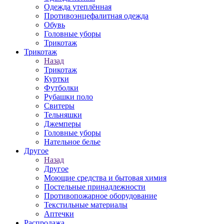
Одежда утеплённая
Противоэнцефалитная одежда
Обувь
Головные уборы
Трикотаж
Трикотаж
Назад
Трикотаж
Куртки
Футболки
Рубашки поло
Свитеры
Тельняшки
Джемперы
Головные уборы
Нательное белье
Другое
Назад
Другое
Моющие средства и бытовая химия
Постельные принадлежности
Противопожарное оборудование
Текстильные материалы
Аптечки
Распродажа