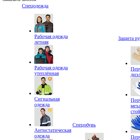
Спецодежда
Рабочая одежда
Защита р
летняя
Рабочая одежда
Пер
утеплённая
диэ
Сигнальная
Пер
одежда
мех
сто
Спецобувь
Антистатическая
одежда
Пер