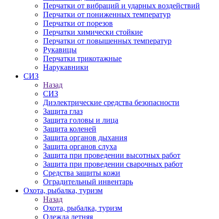
Перчатки от вибраций и ударных воздействий
Перчатки от пониженных температур
Перчатки от порезов
Перчатки химически стойкие
Перчатки от повышенных температур
Рукавицы
Перчатки трикотажные
Нарукавники
СИЗ
Назад
СИЗ
Диэлектрические средства безопасности
Защита глаз
Защита головы и лица
Защита коленей
Защита органов дыхания
Защита органов слуха
Защита при проведении высотных работ
Защита при проведении сварочных работ
Средства защиты кожи
Оградительный инвентарь
Охота, рыбалка, туризм
Назад
Охота, рыбалка, туризм
Одежда летняя