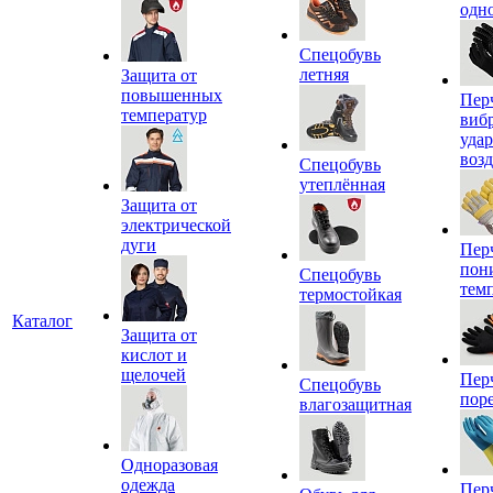
одн
Спецобувь
летняя
Защита от
повышенных
Пер
температур
виб
уда
воз
Спецобувь
утеплённая
Защита от
электрической
дуги
Пер
пон
Спецобувь
тем
термостойкая
Каталог
Защита от
кислот и
щелочей
Пер
Спецобувь
пор
влагозащитная
Одноразовая
одежда
Пер