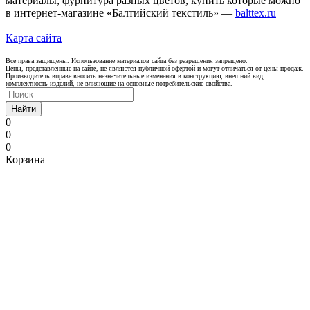
материалы, фурнитура разных цветов, купить которые можно
в интернет-магазине «Балтийский текстиль» —
balttex.ru
Карта сайта
Все права защищены. Использование материалов сайта без разрешения запрещено.
Цены, представленные на сайте, не являются публичной офертой и могут отличаться от цены продаж.
Производитель вправе вносить незначительные изменения в конструкцию, внешний вид,
комплектность изделий, не влияющие на основные потребительские свойства.
Найти
0
0
0
Корзина