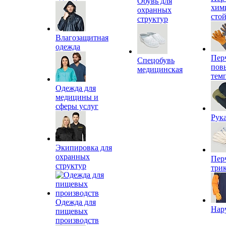
Обувь для
хим
охранных
сто
структур
Влагозащитная
одежда
Пер
Спецобувь
пов
медицинская
тем
Одежда для
медицины и
сферы услуг
Рук
Экипировка для
охранных
Пер
структур
три
Одежда для
Нар
пищевых
производств