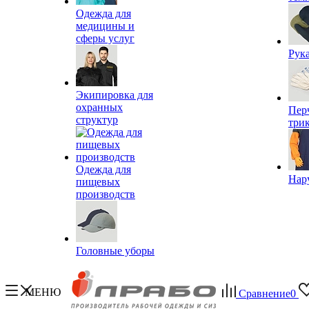
Одежда для
медицины и
сферы услуг
Рук
Экипировка для
охранных
Пер
структур
три
Одежда для
Нар
пищевых
производств
Головные уборы
МЕНЮ
Сравнение
0