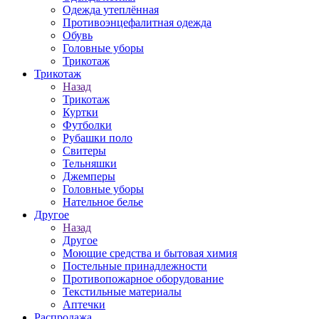
Одежда утеплённая
Противоэнцефалитная одежда
Обувь
Головные уборы
Трикотаж
Трикотаж
Назад
Трикотаж
Куртки
Футболки
Рубашки поло
Свитеры
Тельняшки
Джемперы
Головные уборы
Нательное белье
Другое
Назад
Другое
Моющие средства и бытовая химия
Постельные принадлежности
Противопожарное оборудование
Текстильные материалы
Аптечки
Распродажа