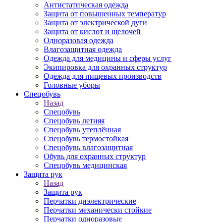
Антистатическая одежда
Защита от повышенных температур
Защита от электрической дуги
Защита от кислот и щелочей
Одноразовая одежда
Влагозащитная одежда
Одежда для медицины и сферы услуг
Экипировка для охранных структур
Одежда для пищевых производств
Головные уборы
Спецобувь
Назад
Спецобувь
Спецобувь летняя
Спецобувь утеплённая
Спецобувь термостойкая
Спецобувь влагозащитная
Обувь для охранных структур
Спецобувь медицинская
Защита рук
Назад
Защита рук
Перчатки диэлектрические
Перчатки механически стойкие
Перчатки одноразовые