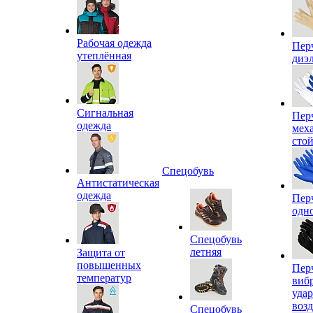
Рабочая одежда
Пер
утеплённая
диэ
Сигнальная
Пер
одежда
мех
сто
Спецобувь
Антистатическая
одежда
Пер
одн
Спецобувь
летняя
Защита от
повышенных
Пер
температур
виб
уда
воз
Спецобувь