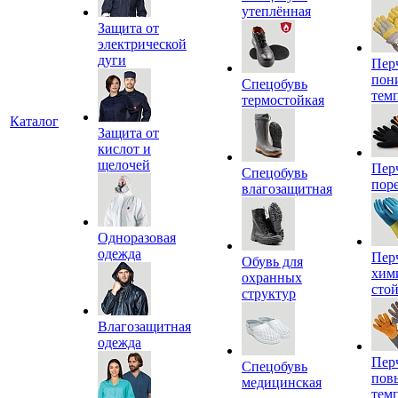
утеплённая
Защита от
электрической
дуги
Пер
пон
Спецобувь
тем
термостойкая
Каталог
Защита от
кислот и
щелочей
Пер
Спецобувь
пор
влагозащитная
Одноразовая
одежда
Пер
Обувь для
хим
охранных
сто
структур
Влагозащитная
одежда
Пер
Спецобувь
пов
медицинская
тем