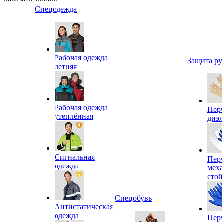
Спецодежда
Рабочая одежда
Защита р
летняя
Рабочая одежда
Пер
утеплённая
диэ
Сигнальная
Пер
одежда
мех
сто
Спецобувь
Антистатическая
одежда
Пер