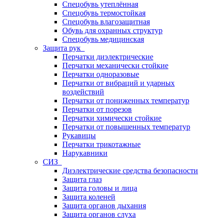
Спецобувь утеплённая
Спецобувь термостойкая
Спецобувь влагозащитная
Обувь для охранных структур
Спецобувь медицинская
Защита рук
Перчатки диэлектрические
Перчатки механически стойкие
Перчатки одноразовые
Перчатки от вибраций и ударных
воздействий
Перчатки от пониженных температур
Перчатки от порезов
Перчатки химически стойкие
Перчатки от повышенных температур
Рукавицы
Перчатки трикотажные
Нарукавники
СИЗ
Диэлектрические средства безопасности
Защита глаз
Защита головы и лица
Защита коленей
Защита органов дыхания
Защита органов слуха