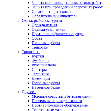
Защита при проведении высотных работ
Защита при проведении сварочных работ
Средства защиты кожи
Оградительный инвентарь
Охота, рыбалка, туризм
Одежда летняя
Одежда утеплённая
Противоэнцефалитная одежда
Обувь
Головные уборы
Трикотаж
Трикотаж
Куртки
Футболки
Рубашки поло
Свитеры
Тельняшки
Джемперы
Головные уборы
Нательное белье
Другое
Моющие средства и бытовая химия
Постельные принадлежности
Противопожарное оборудование
Текстильные материалы