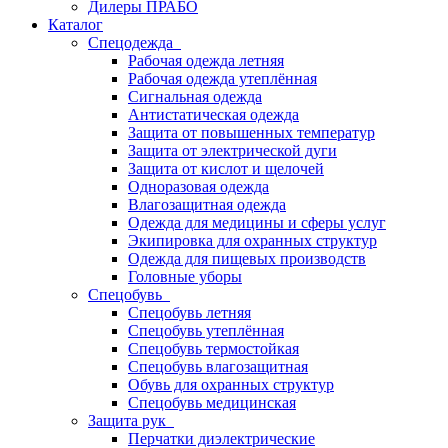
Дилеры ПРАБО
Каталог
Спецодежда
Рабочая одежда летняя
Рабочая одежда утеплённая
Сигнальная одежда
Антистатическая одежда
Защита от повышенных температур
Защита от электрической дуги
Защита от кислот и щелочей
Одноразовая одежда
Влагозащитная одежда
Одежда для медицины и сферы услуг
Экипировка для охранных структур
Одежда для пищевых производств
Головные уборы
Спецобувь
Спецобувь летняя
Спецобувь утеплённая
Спецобувь термостойкая
Спецобувь влагозащитная
Обувь для охранных структур
Спецобувь медицинская
Защита рук
Перчатки диэлектрические