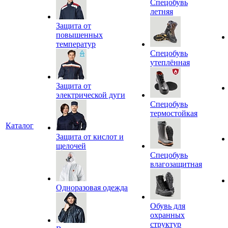
Спецобувь
летняя
Защита от
повышенных
температур
Спецобувь
утеплённая
Защита от
электрической дуги
Спецобувь
термостойкая
Каталог
Защита от кислот и
щелочей
Спецобувь
влагозащитная
Одноразовая одежда
Обувь для
охранных
структур