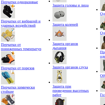
Перчатки одноразовые
Защита головы и лица
Од
Перчатки от вибраций и
Защита коленей
ударных воздействий
Од
Защита органов
Перчатки от
дыхания
пониженных температур
Пр
од
Защита органов слуха
Перчатки от порезов
Об
Защита при
Перчатки химически
проведении высотных
стойкие
работ
Го