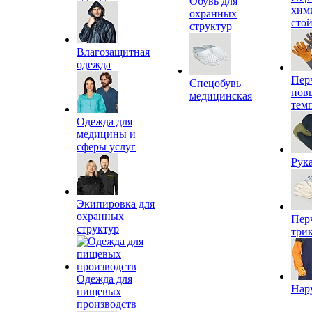
Обувь для
хим
охранных
сто
структур
Влагозащитная
одежда
Пер
Спецобувь
пов
медицинская
тем
Одежда для
медицины и
сферы услуг
Рук
Экипировка для
охранных
Пер
структур
три
Одежда для
Нар
пищевых
производств