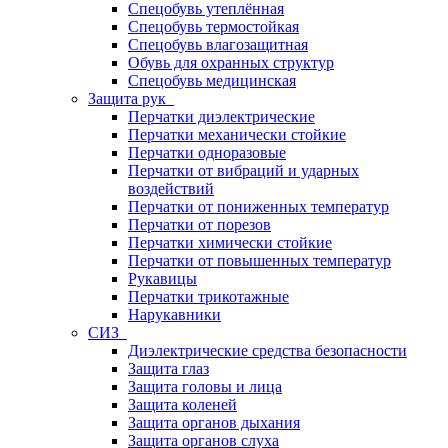
Спецобувь утеплённая
Спецобувь термостойкая
Спецобувь влагозащитная
Обувь для охранных структур
Спецобувь медицинская
Защита рук
Перчатки диэлектрические
Перчатки механически стойкие
Перчатки одноразовые
Перчатки от вибраций и ударных
воздействий
Перчатки от пониженных температур
Перчатки от порезов
Перчатки химически стойкие
Перчатки от повышенных температур
Рукавицы
Перчатки трикотажные
Нарукавники
СИЗ
Диэлектрические средства безопасности
Защита глаз
Защита головы и лица
Защита коленей
Защита органов дыхания
Защита органов слуха