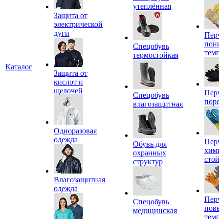
утеплённая
Защита от
электрической
дуги
Пер
пон
Спецобувь
тем
термостойкая
Каталог
Защита от
кислот и
щелочей
Пер
Спецобувь
пор
влагозащитная
Одноразовая
одежда
Пер
Обувь для
хим
охранных
сто
структур
Влагозащитная
одежда
Пер
Спецобувь
пов
медицинская
тем