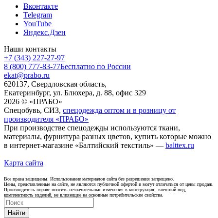
Вконтакте
Telegram
YouTube
Яндекс.Дзен
Наши контакты
+7 (343) 227-27-97
8 (800) 777-83-77
Бесплатно по России
ekat@prabo.ru
620137, Свердловская область,
Екатеринбург, ул. Блюхера, д. 88, офис 329
2026 © «ПРАБО»
Спецобувь, СИЗ,
спецодежда оптом и в розницу от
производителя «ПРАБО»
При производстве спецодежды используются ткани,
материалы, фурнитура разных цветов, купить которые можно
в интернет-магазине «Балтийский текстиль» —
balttex.ru
Карта сайта
Все права защищены. Использование материалов сайта без разрешения запрещено.
Цены, представленные на сайте, не являются публичной офертой и могут отличаться от цены продаж.
Производитель вправе вносить незначительные изменения в конструкцию, внешний вид,
комплектность изделий, не влияющие на основные потребительские свойства.
Найти