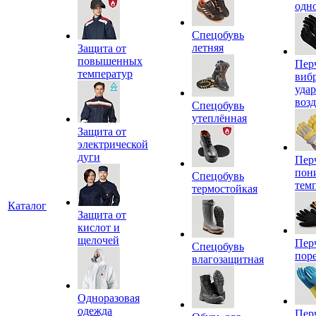
одн
Спецобувь
летняя
Защита от
повышенных
Пер
температур
виб
уда
воз
Спецобувь
утеплённая
Защита от
электрической
дуги
Пер
пон
Спецобувь
тем
термостойкая
Каталог
Защита от
кислот и
щелочей
Пер
Спецобувь
пор
влагозащитная
Одноразовая
одежда
Пер