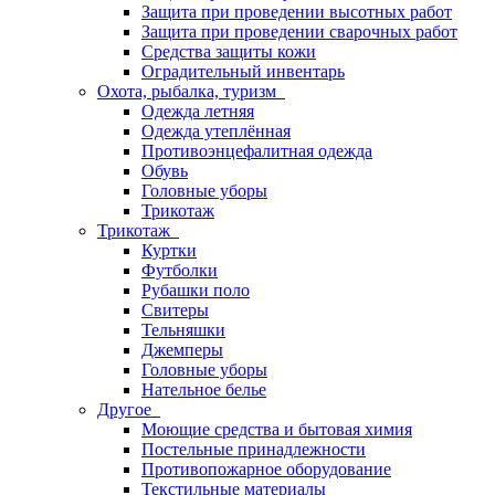
Защита при проведении высотных работ
Защита при проведении сварочных работ
Средства защиты кожи
Оградительный инвентарь
Охота, рыбалка, туризм
Одежда летняя
Одежда утеплённая
Противоэнцефалитная одежда
Обувь
Головные уборы
Трикотаж
Трикотаж
Куртки
Футболки
Рубашки поло
Свитеры
Тельняшки
Джемперы
Головные уборы
Нательное белье
Другое
Моющие средства и бытовая химия
Постельные принадлежности
Противопожарное оборудование
Текстильные материалы