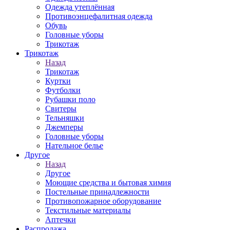
Одежда утеплённая
Противоэнцефалитная одежда
Обувь
Головные уборы
Трикотаж
Трикотаж
Назад
Трикотаж
Куртки
Футболки
Рубашки поло
Свитеры
Тельняшки
Джемперы
Головные уборы
Нательное белье
Другое
Назад
Другое
Моющие средства и бытовая химия
Постельные принадлежности
Противопожарное оборудование
Текстильные материалы
Аптечки
Распродажа