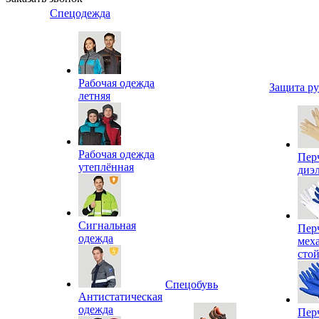
Спецодежда
Рабочая одежда
Защита р
летняя
Рабочая одежда
Пер
утеплённая
диэ
Сигнальная
Пер
одежда
мех
сто
Спецобувь
Антистатическая
одежда
Пер