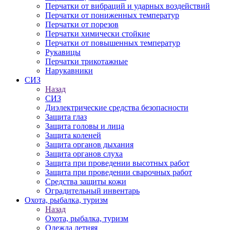
Перчатки от вибраций и ударных воздействий
Перчатки от пониженных температур
Перчатки от порезов
Перчатки химически стойкие
Перчатки от повышенных температур
Рукавицы
Перчатки трикотажные
Нарукавники
СИЗ
Назад
СИЗ
Диэлектрические средства безопасности
Защита глаз
Защита головы и лица
Защита коленей
Защита органов дыхания
Защита органов слуха
Защита при проведении высотных работ
Защита при проведении сварочных работ
Средства защиты кожи
Оградительный инвентарь
Охота, рыбалка, туризм
Назад
Охота, рыбалка, туризм
Одежда летняя