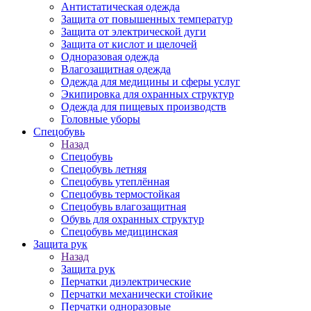
Антистатическая одежда
Защита от повышенных температур
Защита от электрической дуги
Защита от кислот и щелочей
Одноразовая одежда
Влагозащитная одежда
Одежда для медицины и сферы услуг
Экипировка для охранных структур
Одежда для пищевых производств
Головные уборы
Спецобувь
Назад
Спецобувь
Спецобувь летняя
Спецобувь утеплённая
Спецобувь термостойкая
Спецобувь влагозащитная
Обувь для охранных структур
Спецобувь медицинская
Защита рук
Назад
Защита рук
Перчатки диэлектрические
Перчатки механически стойкие
Перчатки одноразовые