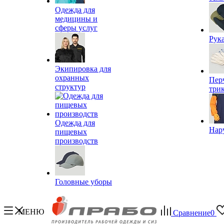
Одежда для
медицины и
сферы услуг
Рук
Экипировка для
охранных
Пер
структур
три
Одежда для
Нар
пищевых
производств
Головные уборы
МЕНЮ
Сравнение
0