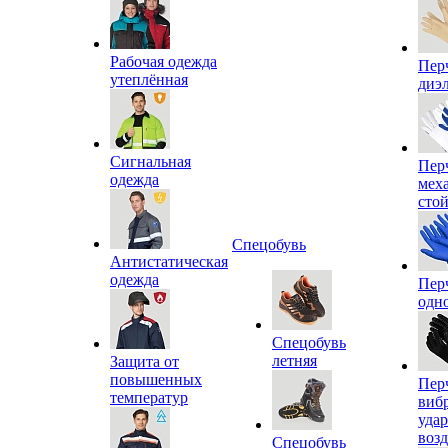
Рабочая одежда
Пер
утеплённая
диэ
Сигнальная
Пер
одежда
мех
сто
Спецобувь
Антистатическая
одежда
Пер
одн
Спецобувь
летняя
Защита от
повышенных
Пер
температур
виб
уда
воз
Спецобувь