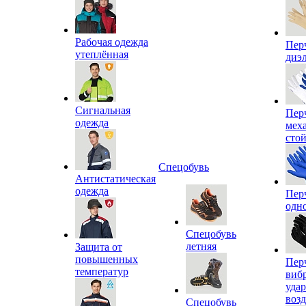
Рабочая одежда
Пер
утеплённая
диэ
Сигнальная
Пер
одежда
мех
сто
Спецобувь
Антистатическая
одежда
Пер
одн
Спецобувь
летняя
Защита от
повышенных
Пер
температур
виб
уда
воз
Спецобувь