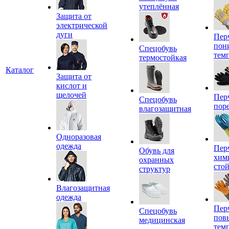
утеплённая
Защита от
электрической
дуги
Пер
пон
Спецобувь
тем
термостойкая
Каталог
Защита от
кислот и
щелочей
Пер
Спецобувь
пор
влагозащитная
Одноразовая
одежда
Пер
Обувь для
хим
охранных
сто
структур
Влагозащитная
одежда
Пер
Спецобувь
пов
медицинская
тем