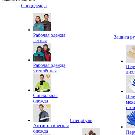
Спецодежда
Рабочая одежда
Защита р
летняя
Рабочая одежда
Пер
утеплённая
диэ
Сигнальная
Пер
одежда
мех
сто
Спецобувь
Антистатическая
одежда
Пер