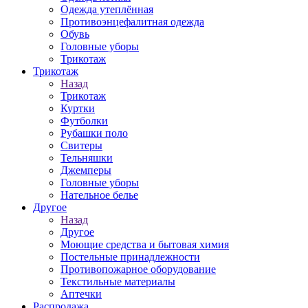
Одежда утеплённая
Противоэнцефалитная одежда
Обувь
Головные уборы
Трикотаж
Трикотаж
Назад
Трикотаж
Куртки
Футболки
Рубашки поло
Свитеры
Тельняшки
Джемперы
Головные уборы
Нательное белье
Другое
Назад
Другое
Моющие средства и бытовая химия
Постельные принадлежности
Противопожарное оборудование
Текстильные материалы
Аптечки
Распродажа