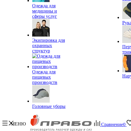
Одежда для
медицины и
сферы услуг
Рук
Экипировка для
охранных
Пер
структур
три
Одежда для
Нар
пищевых
производств
Головные уборы
МЕНЮ
Сравнение
0