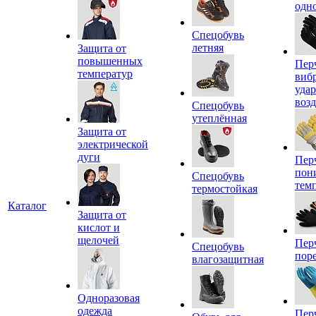
одн
Спецобувь
летняя
Защита от
повышенных
Пер
температур
виб
уда
воз
Спецобувь
утеплённая
Защита от
электрической
дуги
Пер
пон
Спецобувь
тем
термостойкая
Каталог
Защита от
кислот и
щелочей
Пер
Спецобувь
пор
влагозащитная
Одноразовая
одежда
Пер