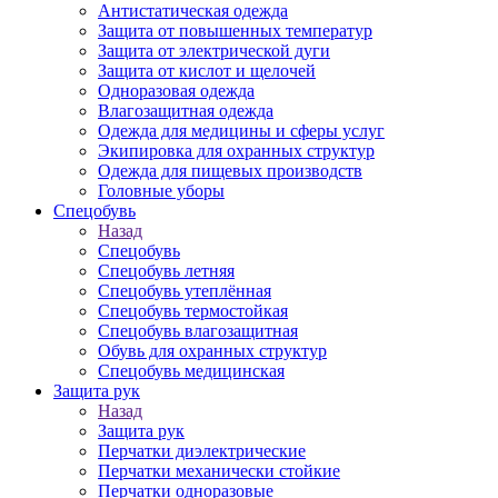
Антистатическая одежда
Защита от повышенных температур
Защита от электрической дуги
Защита от кислот и щелочей
Одноразовая одежда
Влагозащитная одежда
Одежда для медицины и сферы услуг
Экипировка для охранных структур
Одежда для пищевых производств
Головные уборы
Спецобувь
Назад
Спецобувь
Спецобувь летняя
Спецобувь утеплённая
Спецобувь термостойкая
Спецобувь влагозащитная
Обувь для охранных структур
Спецобувь медицинская
Защита рук
Назад
Защита рук
Перчатки диэлектрические
Перчатки механически стойкие
Перчатки одноразовые