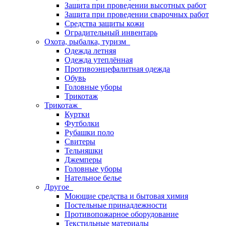
Защита при проведении высотных работ
Защита при проведении сварочных работ
Средства защиты кожи
Оградительный инвентарь
Охота, рыбалка, туризм
Одежда летняя
Одежда утеплённая
Противоэнцефалитная одежда
Обувь
Головные уборы
Трикотаж
Трикотаж
Куртки
Футболки
Рубашки поло
Свитеры
Тельняшки
Джемперы
Головные уборы
Нательное белье
Другое
Моющие средства и бытовая химия
Постельные принадлежности
Противопожарное оборудование
Текстильные материалы