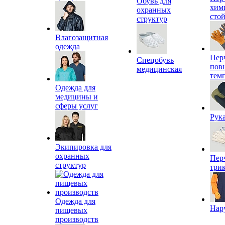
Обувь для
хим
охранных
сто
структур
Влагозащитная
одежда
Пер
Спецобувь
пов
медицинская
тем
Одежда для
медицины и
сферы услуг
Рук
Экипировка для
охранных
Пер
структур
три
Одежда для
Нар
пищевых
производств