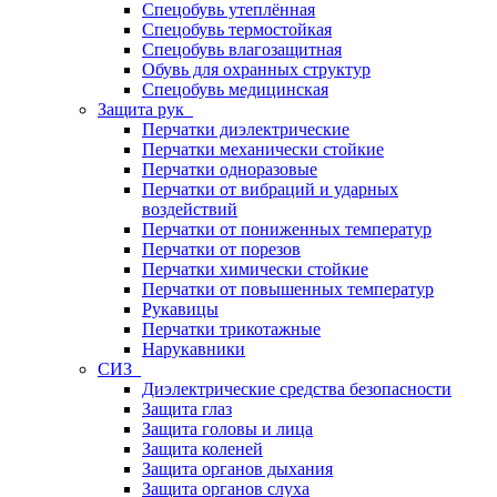
Спецобувь утеплённая
Спецобувь термостойкая
Спецобувь влагозащитная
Обувь для охранных структур
Спецобувь медицинская
Защита рук
Перчатки диэлектрические
Перчатки механически стойкие
Перчатки одноразовые
Перчатки от вибраций и ударных
воздействий
Перчатки от пониженных температур
Перчатки от порезов
Перчатки химически стойкие
Перчатки от повышенных температур
Рукавицы
Перчатки трикотажные
Нарукавники
СИЗ
Диэлектрические средства безопасности
Защита глаз
Защита головы и лица
Защита коленей
Защита органов дыхания
Защита органов слуха