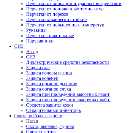
Перчатки от вибраций и ударных воздействий
Перчатки от пониженных температур
Перчатки от порезов
Перчатки химически стойкие
Перчатки от повышенных температур
Рукавицы
Перчатки трикотажные
Нарукавники
СИЗ
Назад
СИЗ
Диэлектрические средства безопасности
Защита глаз
Защита головы и лица
Защита коленей
Защита органов дыхания
Защита органов слуха
Защита при проведении высотных работ
Защита при проведении сварочных работ
Средства защиты кожи
Оградительный инвентарь
Охота, рыбалка, туризм
Назад
Охота, рыбалка, туризм
Одежда летняя