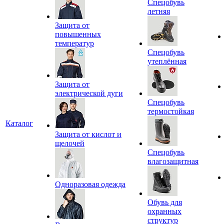
Спецобувь
летняя
Защита от
повышенных
температур
Спецобувь
утеплённая
Защита от
электрической дуги
Спецобувь
термостойкая
Каталог
Защита от кислот и
щелочей
Спецобувь
влагозащитная
Одноразовая одежда
Обувь для
охранных
структур