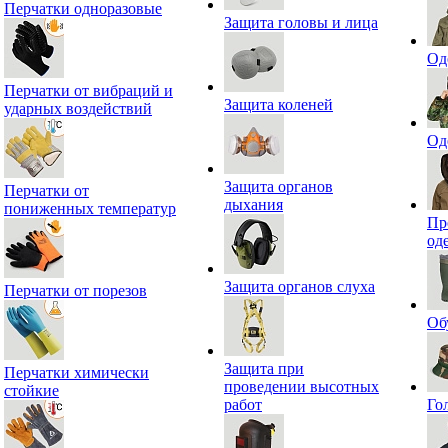
Перчатки одноразовые
Защита головы и лица
Од
Перчатки от вибраций и
Защита коленей
ударных воздействий
Од
Защита органов
Перчатки от
дыхания
пониженных температур
Пр
од
Защита органов слуха
Перчатки от порезов
Об
Защита при
Перчатки химически
проведении высотных
стойкие
работ
Го