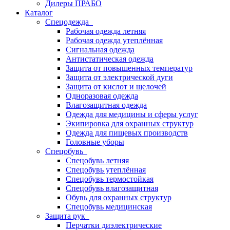
Дилеры ПРАБО
Каталог
Спецодежда
Рабочая одежда летняя
Рабочая одежда утеплённая
Сигнальная одежда
Антистатическая одежда
Защита от повышенных температур
Защита от электрической дуги
Защита от кислот и щелочей
Одноразовая одежда
Влагозащитная одежда
Одежда для медицины и сферы услуг
Экипировка для охранных структур
Одежда для пищевых производств
Головные уборы
Спецобувь
Спецобувь летняя
Спецобувь утеплённая
Спецобувь термостойкая
Спецобувь влагозащитная
Обувь для охранных структур
Спецобувь медицинская
Защита рук
Перчатки диэлектрические