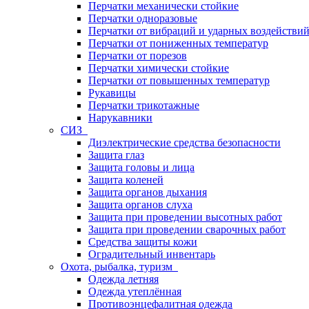
Перчатки механически стойкие
Перчатки одноразовые
Перчатки от вибраций и ударных воздействи
Перчатки от пониженных температур
Перчатки от порезов
Перчатки химически стойкие
Перчатки от повышенных температур
Рукавицы
Перчатки трикотажные
Нарукавники
СИЗ
Диэлектрические средства безопасности
Защита глаз
Защита головы и лица
Защита коленей
Защита органов дыхания
Защита органов слуха
Защита при проведении высотных работ
Защита при проведении сварочных работ
Средства защиты кожи
Оградительный инвентарь
Охота, рыбалка, туризм
Одежда летняя
Одежда утеплённая
Противоэнцефалитная одежда