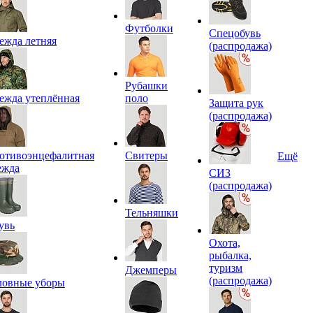
Футболки
Спецобувь
ежда летняя
(распродажа)
Рубашки
ежда утеплённая
поло
Защита рук
(распродажа)
отивоэнцефалитная
Свитеры
Ещё
ежда
СИЗ
(распродажа)
Тельняшки
увь
Охота,
рыбалка,
туризм
Джемперы
(распродажа)
ловные уборы