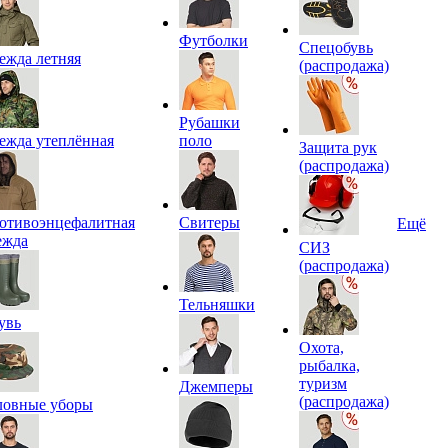
Футболки
Спецобувь
ежда летняя
(распродажа)
Рубашки
ежда утеплённая
поло
Защита рук
(распродажа)
отивоэнцефалитная
Свитеры
Ещё
ежда
СИЗ
(распродажа)
Тельняшки
увь
Охота,
рыбалка,
туризм
Джемперы
(распродажа)
ловные уборы