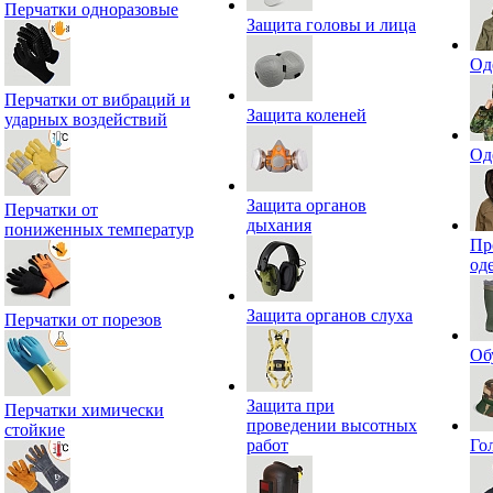
Перчатки одноразовые
Защита головы и лица
Од
Перчатки от вибраций и
Защита коленей
ударных воздействий
Од
Защита органов
Перчатки от
дыхания
пониженных температур
Пр
од
Защита органов слуха
Перчатки от порезов
Об
Защита при
Перчатки химически
проведении высотных
стойкие
работ
Го