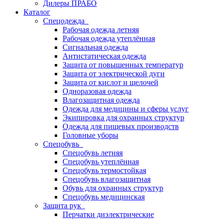
Дилеры ПРАБО
Каталог
Спецодежда
Рабочая одежда летняя
Рабочая одежда утеплённая
Сигнальная одежда
Антистатическая одежда
Защита от повышенных температур
Защита от электрической дуги
Защита от кислот и щелочей
Одноразовая одежда
Влагозащитная одежда
Одежда для медицины и сферы услуг
Экипировка для охранных структур
Одежда для пищевых производств
Головные уборы
Спецобувь
Спецобувь летняя
Спецобувь утеплённая
Спецобувь термостойкая
Спецобувь влагозащитная
Обувь для охранных структур
Спецобувь медицинская
Защита рук
Перчатки диэлектрические