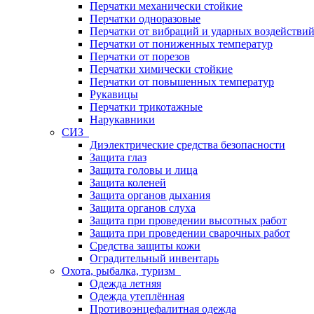
Перчатки механически стойкие
Перчатки одноразовые
Перчатки от вибраций и ударных воздействи
Перчатки от пониженных температур
Перчатки от порезов
Перчатки химически стойкие
Перчатки от повышенных температур
Рукавицы
Перчатки трикотажные
Нарукавники
СИЗ
Диэлектрические средства безопасности
Защита глаз
Защита головы и лица
Защита коленей
Защита органов дыхания
Защита органов слуха
Защита при проведении высотных работ
Защита при проведении сварочных работ
Средства защиты кожи
Оградительный инвентарь
Охота, рыбалка, туризм
Одежда летняя
Одежда утеплённая
Противоэнцефалитная одежда