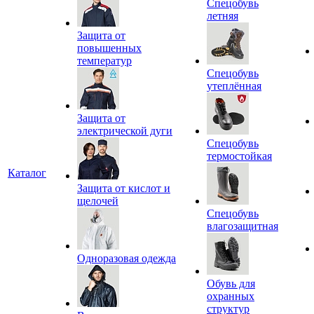
Спецобувь
летняя
Защита от
повышенных
температур
Спецобувь
утеплённая
Защита от
электрической дуги
Спецобувь
термостойкая
Каталог
Защита от кислот и
щелочей
Спецобувь
влагозащитная
Одноразовая одежда
Обувь для
охранных
структур