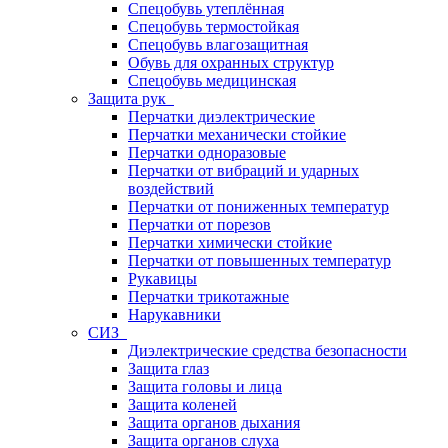
Спецобувь утеплённая
Спецобувь термостойкая
Спецобувь влагозащитная
Обувь для охранных структур
Спецобувь медицинская
Защита рук
Перчатки диэлектрические
Перчатки механически стойкие
Перчатки одноразовые
Перчатки от вибраций и ударных
воздействий
Перчатки от пониженных температур
Перчатки от порезов
Перчатки химически стойкие
Перчатки от повышенных температур
Рукавицы
Перчатки трикотажные
Нарукавники
СИЗ
Диэлектрические средства безопасности
Защита глаз
Защита головы и лица
Защита коленей
Защита органов дыхания
Защита органов слуха