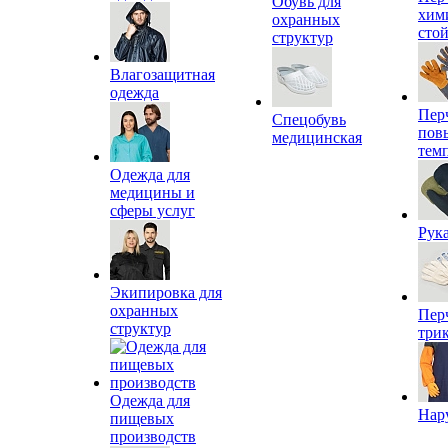
Обувь для
хим
охранных
сто
структур
Влагозащитная
одежда
Пер
Спецобувь
пов
медицинская
тем
Одежда для
медицины и
сферы услуг
Рук
Экипировка для
охранных
Пер
структур
три
Одежда для
Нар
пищевых
производств