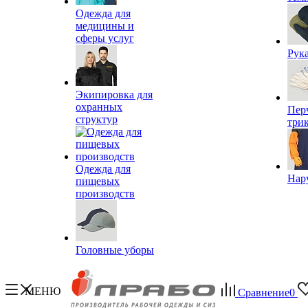
Одежда для
медицины и
сферы услуг
Рук
Экипировка для
охранных
Пер
структур
три
Одежда для
Нар
пищевых
производств
Головные уборы
МЕНЮ
Сравнение
0