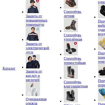
одн
Спецобувь
летняя
Защита от
повышенных
Пер
температур
виб
уда
воз
Спецобувь
утеплённая
Защита от
электрической
дуги
Пер
пон
Спецобувь
тем
термостойкая
Каталог
Защита от
кислот и
щелочей
Пер
Спецобувь
пор
влагозащитная
Одноразовая
одежда
Пер