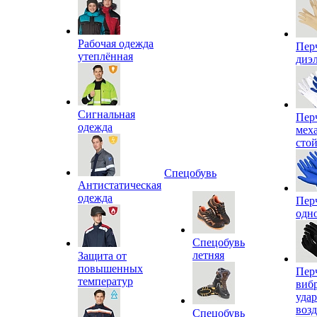
Рабочая одежда
Пер
утеплённая
диэ
Сигнальная
Пер
одежда
мех
сто
Спецобувь
Антистатическая
одежда
Пер
одн
Спецобувь
летняя
Защита от
повышенных
Пер
температур
виб
уда
воз
Спецобувь