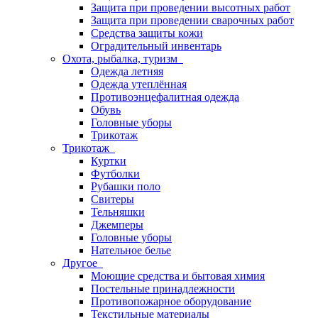
Защита при проведении высотных работ
Защита при проведении сварочных работ
Средства защиты кожи
Оградительный инвентарь
Охота, рыбалка, туризм
Одежда летняя
Одежда утеплённая
Противоэнцефалитная одежда
Обувь
Головные уборы
Трикотаж
Трикотаж
Куртки
Футболки
Рубашки поло
Свитеры
Тельняшки
Джемперы
Головные уборы
Нательное белье
Другое
Моющие средства и бытовая химия
Постельные принадлежности
Противопожарное оборудование
Текстильные материалы