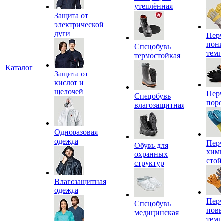
утеплённая
Защита от
электрической
дуги
Пер
пон
Спецобувь
тем
термостойкая
Каталог
Защита от
кислот и
щелочей
Пер
Спецобувь
пор
влагозащитная
Одноразовая
одежда
Пер
Обувь для
хим
охранных
сто
структур
Влагозащитная
одежда
Пер
Спецобувь
пов
медицинская
тем