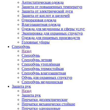
Антистатическая одежда
Защита от повышенных температур
Защита от электрической дуги
Защита от кислот и щелочей
Одноразовая одежда
Влагозащитная одежда
Одежда для медицины и сферы услуг
Экипировка для охранных структур
Одежда для пищевых производств
Головные уборы
Спецобувь
Назад
Спецобувь
Спецобувь летняя
Спецобувь утеплённая
Спецобувь термостойкая
Спецобувь влагозащитная
Обувь для охранных структур
Спецобувь медицинская
Защита рук
Назад
Защита рук
Перчатки диэлектрические
Перчатки механически стойкие
Перчатки одноразовые