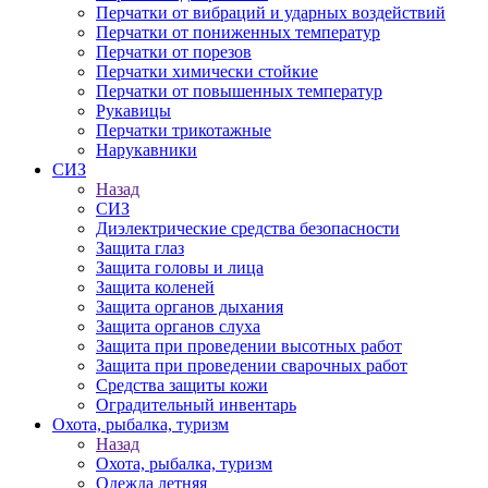
Перчатки от вибраций и ударных воздействий
Перчатки от пониженных температур
Перчатки от порезов
Перчатки химически стойкие
Перчатки от повышенных температур
Рукавицы
Перчатки трикотажные
Нарукавники
СИЗ
Назад
СИЗ
Диэлектрические средства безопасности
Защита глаз
Защита головы и лица
Защита коленей
Защита органов дыхания
Защита органов слуха
Защита при проведении высотных работ
Защита при проведении сварочных работ
Средства защиты кожи
Оградительный инвентарь
Охота, рыбалка, туризм
Назад
Охота, рыбалка, туризм
Одежда летняя