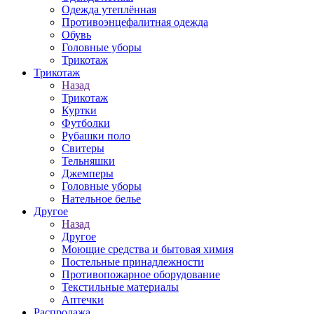
Одежда утеплённая
Противоэнцефалитная одежда
Обувь
Головные уборы
Трикотаж
Трикотаж
Назад
Трикотаж
Куртки
Футболки
Рубашки поло
Свитеры
Тельняшки
Джемперы
Головные уборы
Нательное белье
Другое
Назад
Другое
Моющие средства и бытовая химия
Постельные принадлежности
Противопожарное оборудование
Текстильные материалы
Аптечки
Распродажа