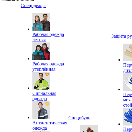
Спецодежда
Рабочая одежда
Защита р
летняя
Рабочая одежда
Пер
утеплённая
диэ
Сигнальная
Пер
одежда
мех
сто
Спецобувь
Антистатическая
одежда
Пер