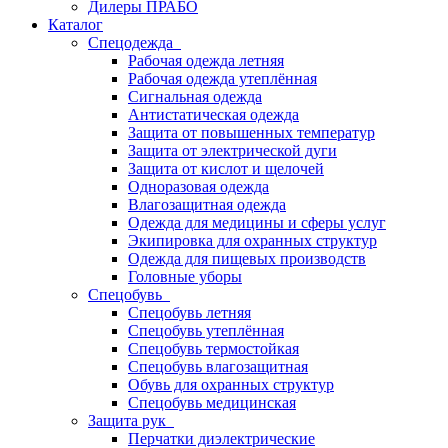
Дилеры ПРАБО
Каталог
Спецодежда
Рабочая одежда летняя
Рабочая одежда утеплённая
Сигнальная одежда
Антистатическая одежда
Защита от повышенных температур
Защита от электрической дуги
Защита от кислот и щелочей
Одноразовая одежда
Влагозащитная одежда
Одежда для медицины и сферы услуг
Экипировка для охранных структур
Одежда для пищевых производств
Головные уборы
Спецобувь
Спецобувь летняя
Спецобувь утеплённая
Спецобувь термостойкая
Спецобувь влагозащитная
Обувь для охранных структур
Спецобувь медицинская
Защита рук
Перчатки диэлектрические