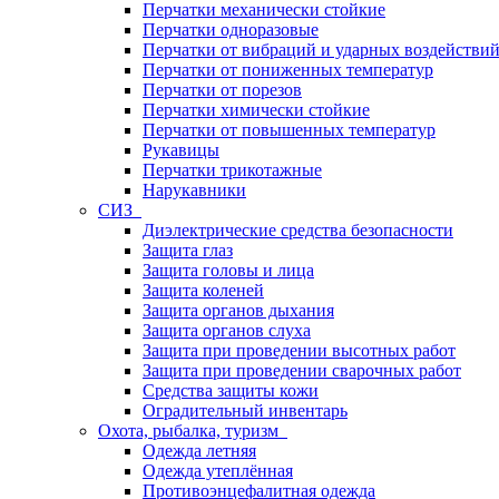
Перчатки механически стойкие
Перчатки одноразовые
Перчатки от вибраций и ударных воздействи
Перчатки от пониженных температур
Перчатки от порезов
Перчатки химически стойкие
Перчатки от повышенных температур
Рукавицы
Перчатки трикотажные
Нарукавники
СИЗ
Диэлектрические средства безопасности
Защита глаз
Защита головы и лица
Защита коленей
Защита органов дыхания
Защита органов слуха
Защита при проведении высотных работ
Защита при проведении сварочных работ
Средства защиты кожи
Оградительный инвентарь
Охота, рыбалка, туризм
Одежда летняя
Одежда утеплённая
Противоэнцефалитная одежда