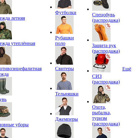
Футболки
Спецобувь
ежда летняя
(распродажа)
Рубашки
ежда утеплённая
поло
Защита рук
(распродажа)
отивоэнцефалитная
Свитеры
Ещё
ежда
СИЗ
(распродажа)
Тельняшки
увь
Охота,
рыбалка,
туризм
Джемперы
(распродажа)
ловные уборы