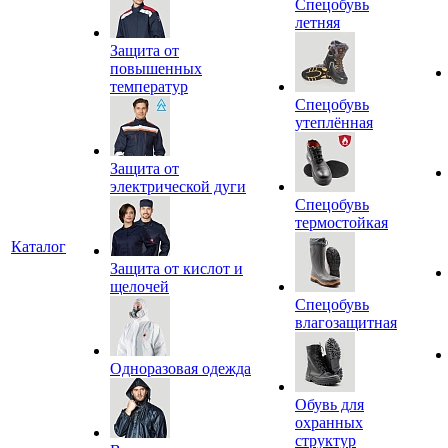
Спецобувь
летняя
Защита от
повышенных
температур
Спецобувь
утеплённая
Защита от
электрической дуги
Спецобувь
термостойкая
Каталог
Защита от кислот и
щелочей
Спецобувь
влагозащитная
Одноразовая одежда
Обувь для
охранных
структур