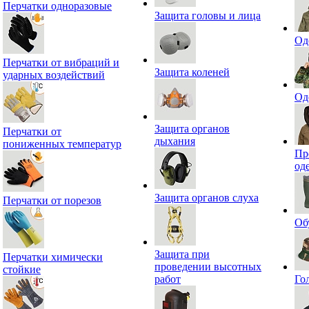
Перчатки одноразовые
Защита головы и лица
Од
Перчатки от вибраций и
Защита коленей
ударных воздействий
Од
Защита органов
Перчатки от
дыхания
пониженных температур
Пр
од
Защита органов слуха
Перчатки от порезов
Об
Защита при
Перчатки химически
проведении высотных
стойкие
работ
Го