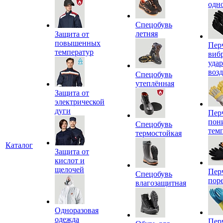
одн
Спецобувь
летняя
Защита от
повышенных
Пер
температур
виб
уда
воз
Спецобувь
утеплённая
Защита от
электрической
дуги
Пер
пон
Спецобувь
тем
термостойкая
Каталог
Защита от
кислот и
щелочей
Пер
Спецобувь
пор
влагозащитная
Одноразовая
одежда
Пер