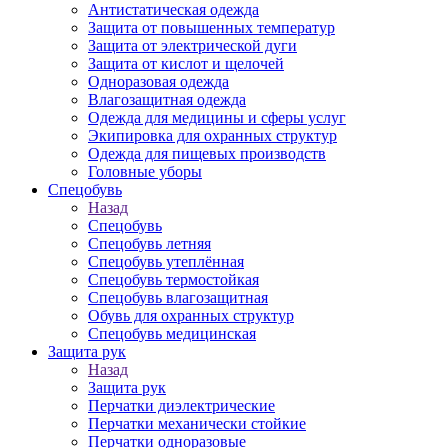
Антистатическая одежда
Защита от повышенных температур
Защита от электрической дуги
Защита от кислот и щелочей
Одноразовая одежда
Влагозащитная одежда
Одежда для медицины и сферы услуг
Экипировка для охранных структур
Одежда для пищевых производств
Головные уборы
Спецобувь
Назад
Спецобувь
Спецобувь летняя
Спецобувь утеплённая
Спецобувь термостойкая
Спецобувь влагозащитная
Обувь для охранных структур
Спецобувь медицинская
Защита рук
Назад
Защита рук
Перчатки диэлектрические
Перчатки механически стойкие
Перчатки одноразовые