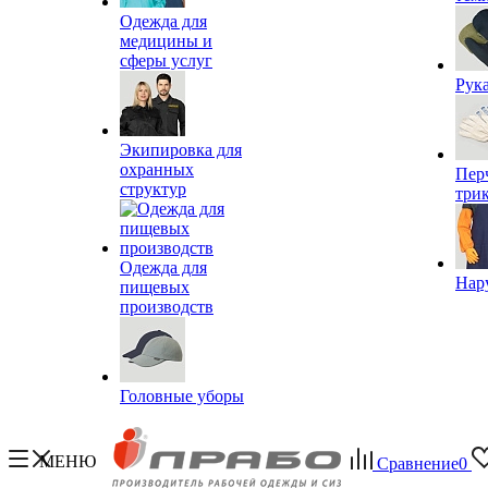
Одежда для
медицины и
сферы услуг
Рук
Экипировка для
охранных
Пер
структур
три
Одежда для
Нар
пищевых
производств
Головные уборы
МЕНЮ
Сравнение
0