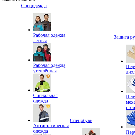
Спецодежда
Рабочая одежда
Защита р
летняя
Рабочая одежда
Пер
утеплённая
диэ
Сигнальная
Пер
одежда
мех
сто
Спецобувь
Антистатическая
одежда
Пер