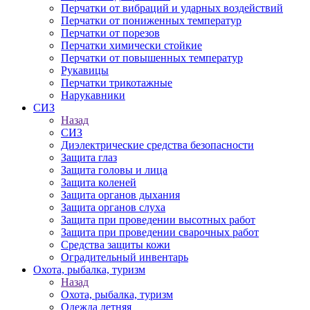
Перчатки от вибраций и ударных воздействий
Перчатки от пониженных температур
Перчатки от порезов
Перчатки химически стойкие
Перчатки от повышенных температур
Рукавицы
Перчатки трикотажные
Нарукавники
СИЗ
Назад
СИЗ
Диэлектрические средства безопасности
Защита глаз
Защита головы и лица
Защита коленей
Защита органов дыхания
Защита органов слуха
Защита при проведении высотных работ
Защита при проведении сварочных работ
Средства защиты кожи
Оградительный инвентарь
Охота, рыбалка, туризм
Назад
Охота, рыбалка, туризм
Одежда летняя