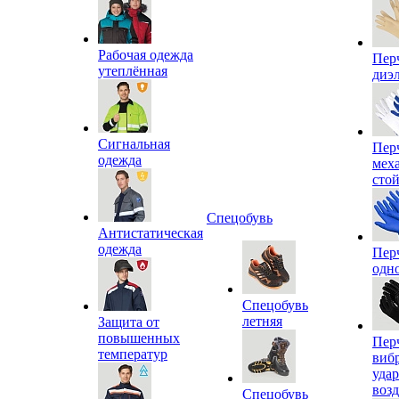
Рабочая одежда
Пер
утеплённая
диэ
Сигнальная
Пер
одежда
мех
сто
Спецобувь
Антистатическая
одежда
Пер
одн
Спецобувь
летняя
Защита от
повышенных
Пер
температур
виб
уда
воз
Спецобувь