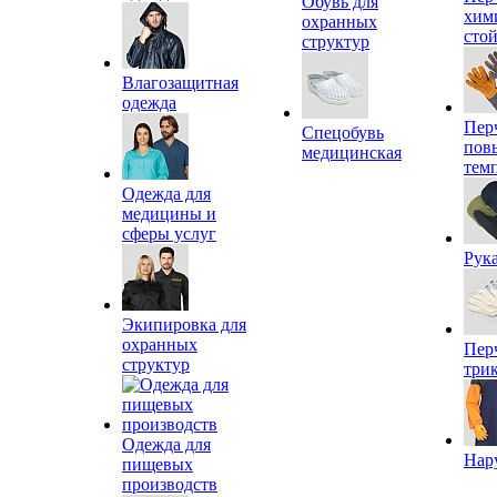
Обувь для
хим
охранных
сто
структур
Влагозащитная
одежда
Пер
Спецобувь
пов
медицинская
тем
Одежда для
медицины и
сферы услуг
Рук
Экипировка для
охранных
Пер
структур
три
Одежда для
Нар
пищевых
производств