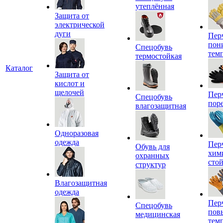
утеплённая
Защита от
электрической
дуги
Пер
пон
Спецобувь
тем
термостойкая
Каталог
Защита от
кислот и
щелочей
Пер
Спецобувь
пор
влагозащитная
Одноразовая
одежда
Пер
Обувь для
хим
охранных
сто
структур
Влагозащитная
одежда
Пер
Спецобувь
пов
медицинская
тем