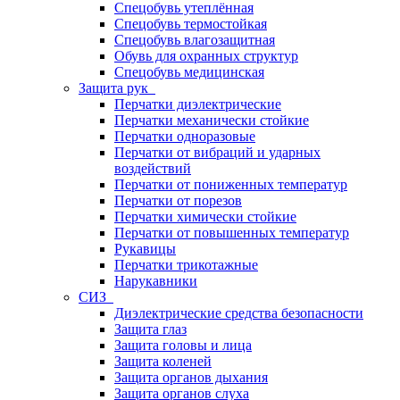
Спецобувь утеплённая
Спецобувь термостойкая
Спецобувь влагозащитная
Обувь для охранных структур
Спецобувь медицинская
Защита рук
Перчатки диэлектрические
Перчатки механически стойкие
Перчатки одноразовые
Перчатки от вибраций и ударных
воздействий
Перчатки от пониженных температур
Перчатки от порезов
Перчатки химически стойкие
Перчатки от повышенных температур
Рукавицы
Перчатки трикотажные
Нарукавники
СИЗ
Диэлектрические средства безопасности
Защита глаз
Защита головы и лица
Защита коленей
Защита органов дыхания
Защита органов слуха