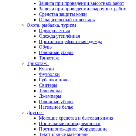
Защита при проведении высотных работ
Защита при проведении сварочных работ
Средства защиты кожи
Оградительный инвентарь
Охота, рыбалка, туризм
Одежда летняя
Одежда утеплённая
Противоэнцефалитная одежда
Обувь
Головные уборы
Трикотаж
Трикотаж
Куртки
Футболки
Рубашки поло
Свитеры
Тельняшки
Джемперы
Головные уборы
Нательное белье
Другое
Моющие средства и бытовая химия
Постельные принадлежности
Противопожарное оборудование
Текстильные материалы