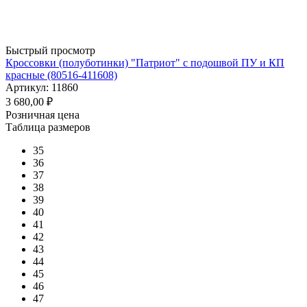
Быстрый просмотр
Кроссовки (полуботинки) "Патриот" с подошвой ПУ и КП
красные (80516-411608)
Артикул: 11860
3 680,00
₽
Розничная цена
Таблица размеров
35
36
37
38
39
40
41
42
43
44
45
46
47