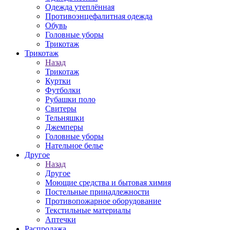
Одежда утеплённая
Противоэнцефалитная одежда
Обувь
Головные уборы
Трикотаж
Трикотаж
Назад
Трикотаж
Куртки
Футболки
Рубашки поло
Свитеры
Тельняшки
Джемперы
Головные уборы
Нательное белье
Другое
Назад
Другое
Моющие средства и бытовая химия
Постельные принадлежности
Противопожарное оборудование
Текстильные материалы
Аптечки
Распродажа