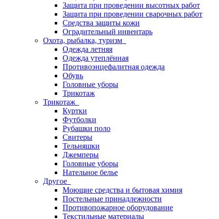
Защита при проведении высотных работ
Защита при проведении сварочных работ
Средства защиты кожи
Оградительный инвентарь
Охота, рыбалка, туризм
Одежда летняя
Одежда утеплённая
Противоэнцефалитная одежда
Обувь
Головные уборы
Трикотаж
Трикотаж
Куртки
Футболки
Рубашки поло
Свитеры
Тельняшки
Джемперы
Головные уборы
Нательное белье
Другое
Моющие средства и бытовая химия
Постельные принадлежности
Противопожарное оборудование
Текстильные материалы