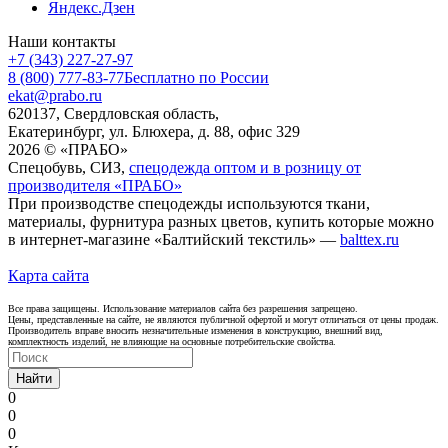
Яндекс.Дзен
Наши контакты
+7 (343) 227-27-97
8 (800) 777-83-77
Бесплатно по России
ekat@prabo.ru
620137, Свердловская область,
Екатеринбург, ул. Блюхера, д. 88, офис 329
2026 © «ПРАБО»
Спецобувь, СИЗ,
спецодежда оптом и в розницу от
производителя «ПРАБО»
При производстве спецодежды используются ткани,
материалы, фурнитура разных цветов, купить которые можно
в интернет-магазине «Балтийский текстиль» —
balttex.ru
Карта сайта
Все права защищены. Использование материалов сайта без разрешения запрещено.
Цены, представленные на сайте, не являются публичной офертой и могут отличаться от цены продаж.
Производитель вправе вносить незначительные изменения в конструкцию, внешний вид,
комплектность изделий, не влияющие на основные потребительские свойства.
Найти
0
0
0