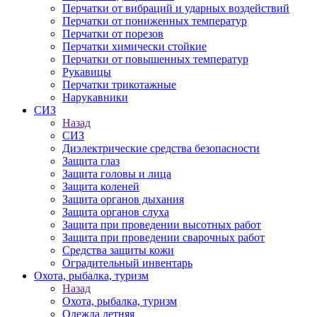
Перчатки от вибраций и ударных воздействий
Перчатки от пониженных температур
Перчатки от порезов
Перчатки химически стойкие
Перчатки от повышенных температур
Рукавицы
Перчатки трикотажные
Нарукавники
СИЗ
Назад
СИЗ
Диэлектрические средства безопасности
Защита глаз
Защита головы и лица
Защита коленей
Защита органов дыхания
Защита органов слуха
Защита при проведении высотных работ
Защита при проведении сварочных работ
Средства защиты кожи
Оградительный инвентарь
Охота, рыбалка, туризм
Назад
Охота, рыбалка, туризм
Одежда летняя