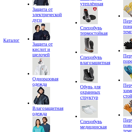
утеплённая
Защита от
электрической
дуги
Пер
пон
Спецобувь
тем
термостойкая
Каталог
Защита от
кислот и
щелочей
Пер
Спецобувь
пор
влагозащитная
Одноразовая
одежда
Пер
Обувь для
хим
охранных
сто
структур
Влагозащитная
одежда
Пер
Спецобувь
пов
медицинская
тем