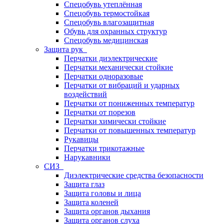
Спецобувь утеплённая
Спецобувь термостойкая
Спецобувь влагозащитная
Обувь для охранных структур
Спецобувь медицинская
Защита рук
Перчатки диэлектрические
Перчатки механически стойкие
Перчатки одноразовые
Перчатки от вибраций и ударных
воздействий
Перчатки от пониженных температур
Перчатки от порезов
Перчатки химически стойкие
Перчатки от повышенных температур
Рукавицы
Перчатки трикотажные
Нарукавники
СИЗ
Диэлектрические средства безопасности
Защита глаз
Защита головы и лица
Защита коленей
Защита органов дыхания
Защита органов слуха