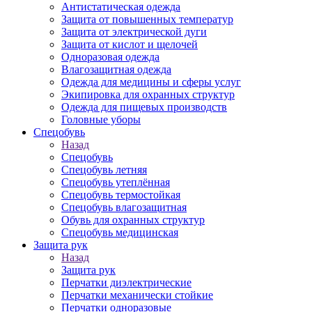
Антистатическая одежда
Защита от повышенных температур
Защита от электрической дуги
Защита от кислот и щелочей
Одноразовая одежда
Влагозащитная одежда
Одежда для медицины и сферы услуг
Экипировка для охранных структур
Одежда для пищевых производств
Головные уборы
Спецобувь
Назад
Спецобувь
Спецобувь летняя
Спецобувь утеплённая
Спецобувь термостойкая
Спецобувь влагозащитная
Обувь для охранных структур
Спецобувь медицинская
Защита рук
Назад
Защита рук
Перчатки диэлектрические
Перчатки механически стойкие
Перчатки одноразовые