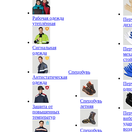
Рабочая одежда
Пер
утеплённая
диэ
Сигнальная
Пер
одежда
мех
сто
Спецобувь
Антистатическая
одежда
Пер
одн
Спецобувь
летняя
Защита от
повышенных
Пер
температур
виб
уда
воз
Спецобувь