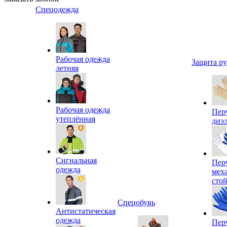
Спецодежда
Рабочая одежда
Защита р
летняя
Рабочая одежда
Пер
утеплённая
диэ
Сигнальная
Пер
одежда
мех
сто
Спецобувь
Антистатическая
одежда
Пер