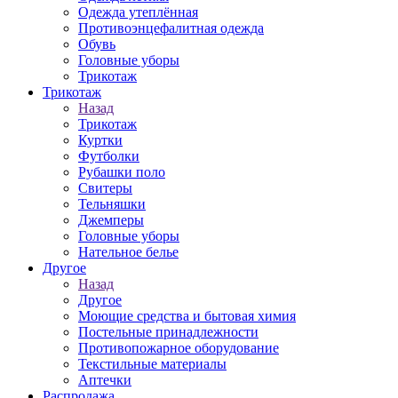
Одежда утеплённая
Противоэнцефалитная одежда
Обувь
Головные уборы
Трикотаж
Трикотаж
Назад
Трикотаж
Куртки
Футболки
Рубашки поло
Свитеры
Тельняшки
Джемперы
Головные уборы
Нательное белье
Другое
Назад
Другое
Моющие средства и бытовая химия
Постельные принадлежности
Противопожарное оборудование
Текстильные материалы
Аптечки
Распродажа