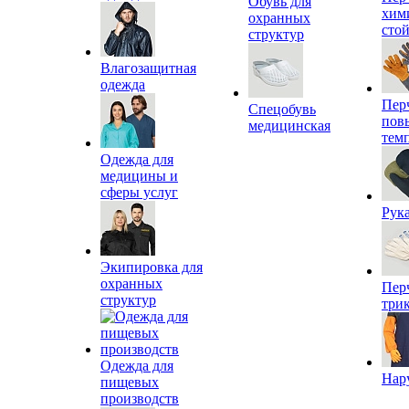
Обувь для
хим
охранных
сто
структур
Влагозащитная
одежда
Пер
Спецобувь
пов
медицинская
тем
Одежда для
медицины и
сферы услуг
Рук
Экипировка для
охранных
Пер
структур
три
Одежда для
Нар
пищевых
производств