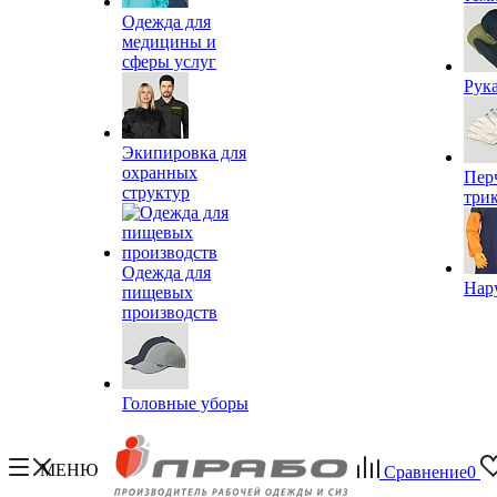
Одежда для
медицины и
сферы услуг
Рук
Экипировка для
охранных
Пер
структур
три
Одежда для
Нар
пищевых
производств
Головные уборы
МЕНЮ
Сравнение
0