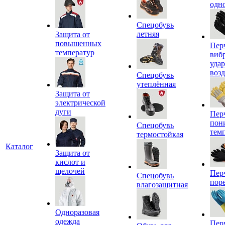
одн
Спецобувь
летняя
Защита от
повышенных
Пер
температур
виб
уда
воз
Спецобувь
утеплённая
Защита от
электрической
дуги
Пер
пон
Спецобувь
тем
термостойкая
Каталог
Защита от
кислот и
щелочей
Пер
Спецобувь
пор
влагозащитная
Одноразовая
одежда
Пер