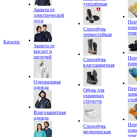
утеплённая
Защита от
электрической
дуги
Пер
пон
Спецобувь
тем
термостойкая
Каталог
Защита от
кислот и
щелочей
Пер
Спецобувь
пор
влагозащитная
Одноразовая
одежда
Пер
Обувь для
хим
охранных
сто
структур
Влагозащитная
одежда
Пер
Спецобувь
пов
медицинская
тем