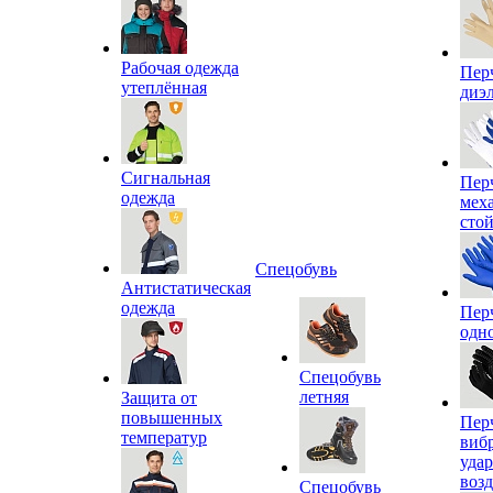
Рабочая одежда
Пер
утеплённая
диэ
Сигнальная
Пер
одежда
мех
сто
Спецобувь
Антистатическая
одежда
Пер
одн
Спецобувь
летняя
Защита от
повышенных
Пер
температур
виб
уда
воз
Спецобувь