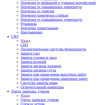
Перчатки от вибраций и ударных воздействий
Перчатки от пониженных температур
Перчатки от порезов
Перчатки химически стойкие
Перчатки от повышенных температур
Рукавицы
Перчатки трикотажные
Нарукавники
СИЗ
Назад
СИЗ
Диэлектрические средства безопасности
Защита глаз
Защита головы и лица
Защита коленей
Защита органов дыхания
Защита органов слуха
Защита при проведении высотных работ
Защита при проведении сварочных работ
Средства защиты кожи
Оградительный инвентарь
Охота, рыбалка, туризм
Назад
Охота, рыбалка, туризм
Одежда летняя