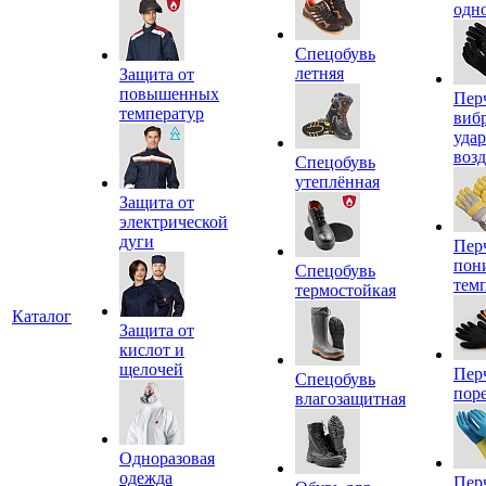
одн
Спецобувь
летняя
Защита от
повышенных
Пер
температур
виб
уда
воз
Спецобувь
утеплённая
Защита от
электрической
дуги
Пер
пон
Спецобувь
тем
термостойкая
Каталог
Защита от
кислот и
щелочей
Пер
Спецобувь
пор
влагозащитная
Одноразовая
одежда
Пер