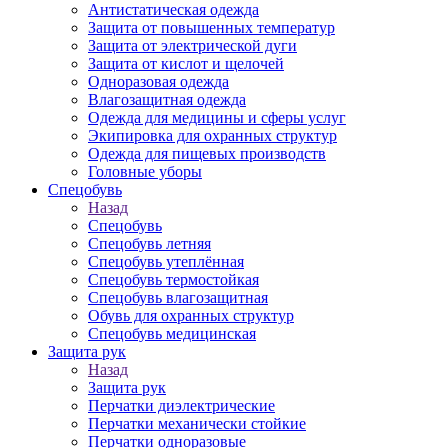
Антистатическая одежда
Защита от повышенных температур
Защита от электрической дуги
Защита от кислот и щелочей
Одноразовая одежда
Влагозащитная одежда
Одежда для медицины и сферы услуг
Экипировка для охранных структур
Одежда для пищевых производств
Головные уборы
Спецобувь
Назад
Спецобувь
Спецобувь летняя
Спецобувь утеплённая
Спецобувь термостойкая
Спецобувь влагозащитная
Обувь для охранных структур
Спецобувь медицинская
Защита рук
Назад
Защита рук
Перчатки диэлектрические
Перчатки механически стойкие
Перчатки одноразовые