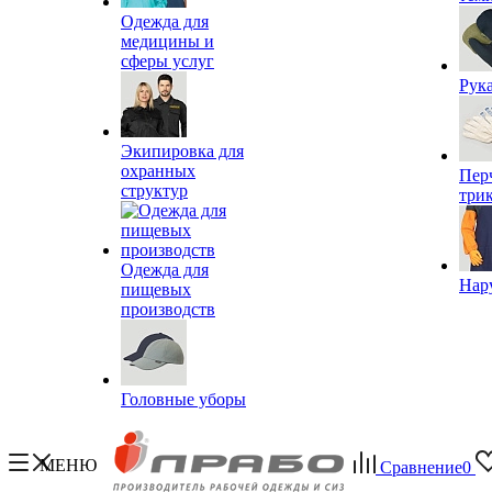
Одежда для
медицины и
сферы услуг
Рук
Экипировка для
охранных
Пер
структур
три
Одежда для
Нар
пищевых
производств
Головные уборы
МЕНЮ
Сравнение
0