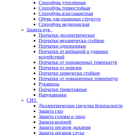
Спецобувь утеплённая
Спецобувь термостойкая
Спецобувь влагозащитная
Обувь для охранных структур
Спецобувь медицинская
Защита рук
Перчатки диэлектрические
Перчатки механически стойкие
Перчатки одноразовые
Перчатки от вибраций и ударных
воздействий
Перчатки от пониженных температур
Перчатки от порезов
Перчатки химически стойкие
Перчатки от повышенных температур
Рукавицы
Перчатки трикотажные
Нарукавники
СИЗ
Диэлектрические средства безопасности
Защита глаз
Защита головы и лица
Защита коленей
Защита органов дыхания
Защита органов слуха