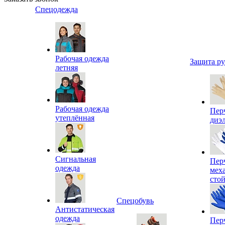
Спецодежда
Рабочая одежда
Защита р
летняя
Рабочая одежда
Пер
утеплённая
диэ
Сигнальная
Пер
одежда
мех
сто
Спецобувь
Антистатическая
одежда
Пер