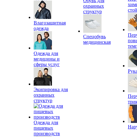
Обувь для
хим
охранных
сто
структур
Влагозащитная
одежда
Пер
Спецобувь
пов
медицинская
тем
Одежда для
медицины и
сферы услуг
Рук
Экипировка для
охранных
Пер
структур
три
Одежда для
Нар
пищевых
производств