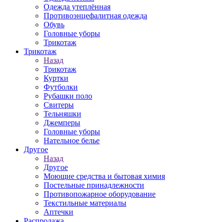
Одежда утеплённая
Противоэнцефалитная одежда
Обувь
Головные уборы
Трикотаж
Трикотаж
Назад
Трикотаж
Куртки
Футболки
Рубашки поло
Свитеры
Тельняшки
Джемперы
Головные уборы
Нательное белье
Другое
Назад
Другое
Моющие средства и бытовая химия
Постельные принадлежности
Противопожарное оборудование
Текстильные материалы
Аптечки
Распродажа