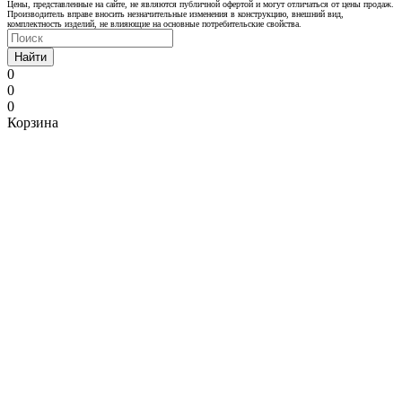
Цены, представленные на сайте, не являются публичной офертой и могут отличаться от цены продаж.
Производитель вправе вносить незначительные изменения в конструкцию, внешний вид,
комплектность изделий, не влияющие на основные потребительские свойства.
Найти
0
0
0
Корзина