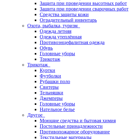
Защита при проведении высотных работ
Защита при проведении сварочных работ
Средства защиты кожи
Оградительный инвентарь
Охота, рыбалка, туризм
Одежда летняя
Одежда утеплённая
Противоэнцефалитная одежда
Обувь
Головные уборы
Трикотаж
Трикотаж
Куртки
Футболки
Рубашки поло
Свитеры
Тельняшки
Джемперы
Головные уборы
Нательное белье
Другое
Моющие средства и бытовая химия
Постельные принадлежности
Противопожарное оборудование
Текстильные материалы