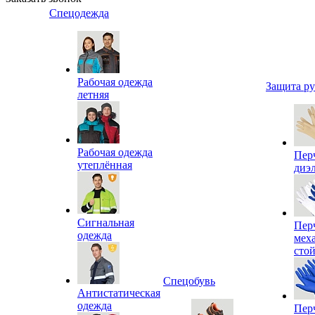
Спецодежда
Рабочая одежда
Защита р
летняя
Рабочая одежда
Пер
утеплённая
диэ
Сигнальная
Пер
одежда
мех
сто
Спецобувь
Антистатическая
одежда
Пер