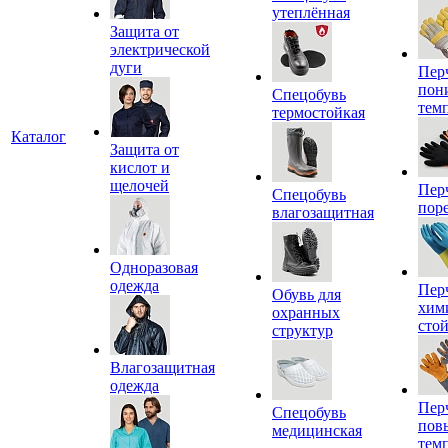
утеплённая
Защита от
электрической
дуги
Пер
пон
Спецобувь
тем
термостойкая
Каталог
Защита от
кислот и
щелочей
Пер
Спецобувь
пор
влагозащитная
Одноразовая
одежда
Пер
Обувь для
хим
охранных
сто
структур
Влагозащитная
одежда
Пер
Спецобувь
пов
медицинская
тем