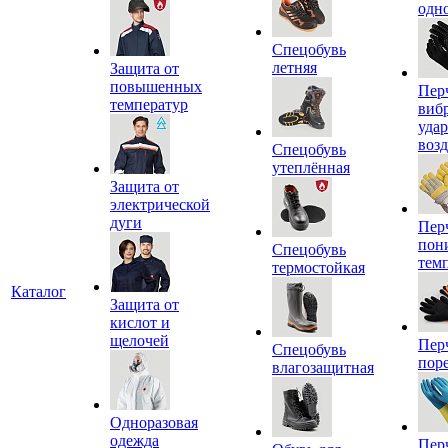
одн
Спецобувь
летняя
Защита от
повышенных
Пер
температур
виб
уда
воз
Спецобувь
утеплённая
Защита от
электрической
дуги
Пер
пон
Спецобувь
тем
термостойкая
Каталог
Защита от
кислот и
щелочей
Пер
Спецобувь
пор
влагозащитная
Одноразовая
одежда
Пер