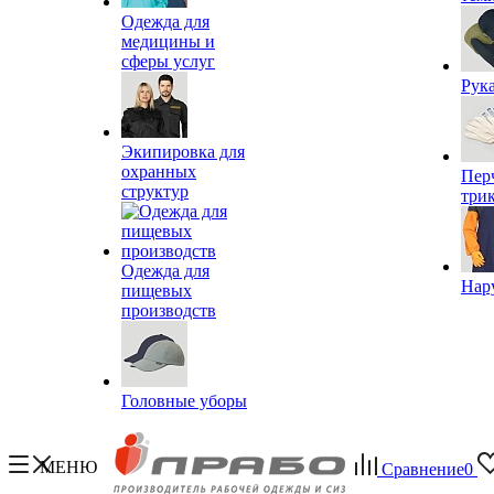
Одежда для
медицины и
сферы услуг
Рук
Экипировка для
охранных
Пер
структур
три
Одежда для
Нар
пищевых
производств
Головные уборы
МЕНЮ
Сравнение
0