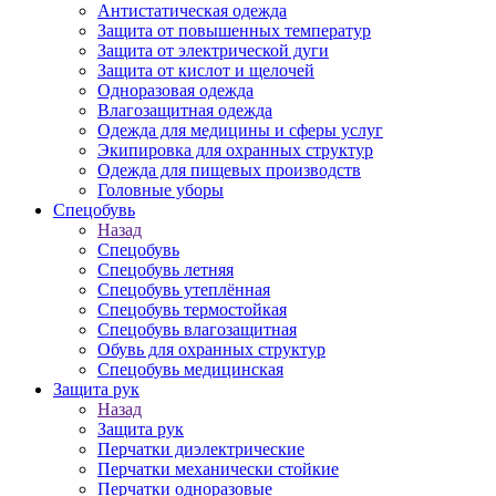
Антистатическая одежда
Защита от повышенных температур
Защита от электрической дуги
Защита от кислот и щелочей
Одноразовая одежда
Влагозащитная одежда
Одежда для медицины и сферы услуг
Экипировка для охранных структур
Одежда для пищевых производств
Головные уборы
Спецобувь
Назад
Спецобувь
Спецобувь летняя
Спецобувь утеплённая
Спецобувь термостойкая
Спецобувь влагозащитная
Обувь для охранных структур
Спецобувь медицинская
Защита рук
Назад
Защита рук
Перчатки диэлектрические
Перчатки механически стойкие
Перчатки одноразовые