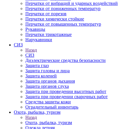
Перчатки от вибраций и ударных воздействий
Перчатки от пониженных температур
Перчатки от порезов
Перчатки химически стойкие
Перчатки от повышенных температур
Рукавицы
Перчатки трикотажные
Нарукавники
СИЗ
Назад
СИЗ
Диэлектрические средства безопасности
Защита глаз
Защита головы и лица
Защита коленей
Защита органов дыхания
Защита органов слуха
Защита при проведении высотных работ
Защита при проведении сварочных работ
Средства защиты кожи
Оградительный инвентарь
Охота, рыбалка, туризм
Назад
Охота, рыбалка, туризм
Одежда летняя