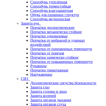
Спецобувь утеплённая
Спецобувь термостойкая
Спецобувь влагозащитная
Обувь для охранных структур
Спецобувь медицинская
Защита рук
Перчатки диэлектрические
Перчатки механически стойкие
Перчатки одноразовые
Перчатки от вибраций и ударных
воздействий
Перчатки от пониженных температур
Перчатки от порезов
Перчатки химически стойкие
Перчатки от повышенных температур
Рукавицы
Перчатки трикотажные
Нарукавники
СИЗ
Диэлектрические средства безопасности
Защита глаз
Защита головы и лица
Защита коленей
Защита органов дыхания
Защита органов слуха