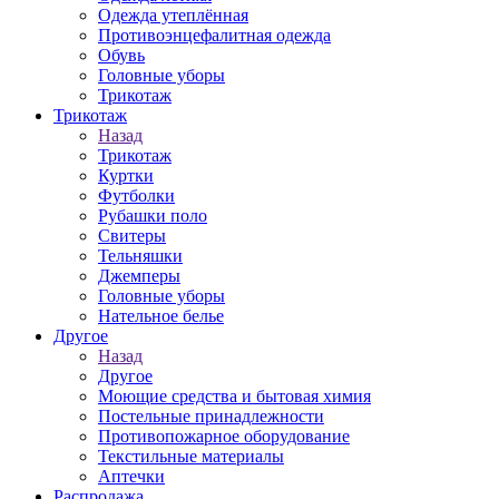
Одежда утеплённая
Противоэнцефалитная одежда
Обувь
Головные уборы
Трикотаж
Трикотаж
Назад
Трикотаж
Куртки
Футболки
Рубашки поло
Свитеры
Тельняшки
Джемперы
Головные уборы
Нательное белье
Другое
Назад
Другое
Моющие средства и бытовая химия
Постельные принадлежности
Противопожарное оборудование
Текстильные материалы
Аптечки
Распродажа