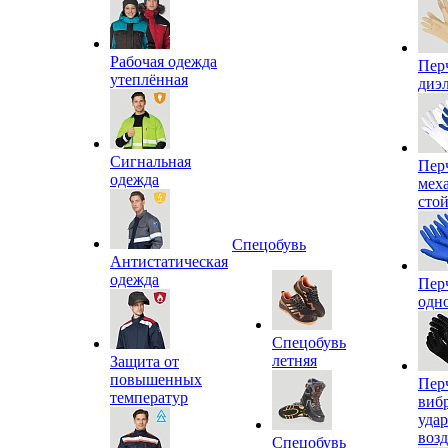
Рабочая одежда
Пер
утеплённая
диэ
Сигнальная
Пер
одежда
мех
сто
Спецобувь
Антистатическая
одежда
Пер
одн
Спецобувь
летняя
Защита от
повышенных
Пер
температур
виб
уда
воз
Спецобувь