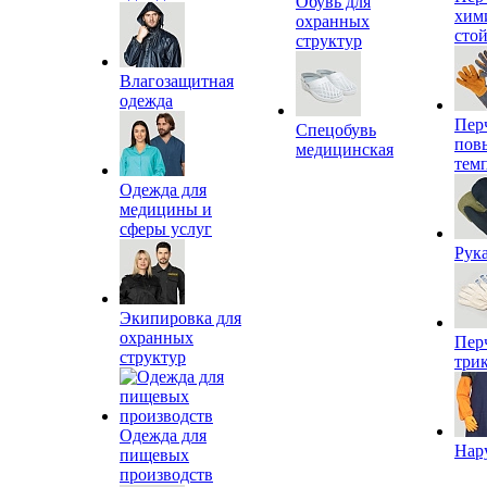
Обувь для
хим
охранных
сто
структур
Влагозащитная
одежда
Пер
Спецобувь
пов
медицинская
тем
Одежда для
медицины и
сферы услуг
Рук
Экипировка для
охранных
Пер
структур
три
Одежда для
Нар
пищевых
производств