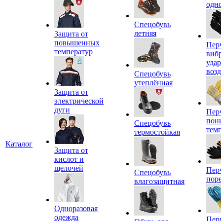
одн
Спецобувь
летняя
Защита от
повышенных
Пер
температур
виб
уда
воз
Спецобувь
утеплённая
Защита от
электрической
дуги
Пер
пон
Спецобувь
тем
термостойкая
Каталог
Защита от
кислот и
щелочей
Пер
Спецобувь
пор
влагозащитная
Одноразовая
одежда
Пер