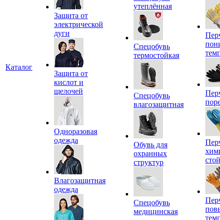
утеплённая
Защита от
электрической
дуги
Пер
пон
Спецобувь
тем
термостойкая
Каталог
Защита от
кислот и
щелочей
Пер
Спецобувь
пор
влагозащитная
Одноразовая
одежда
Пер
Обувь для
хим
охранных
сто
структур
Влагозащитная
одежда
Пер
Спецобувь
пов
медицинская
тем