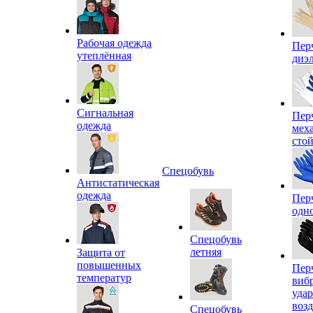
Рабочая одежда
Пер
утеплённая
диэ
Сигнальная
Пер
одежда
мех
сто
Спецобувь
Антистатическая
одежда
Пер
одн
Спецобувь
летняя
Защита от
повышенных
Пер
температур
виб
уда
воз
Спецобувь