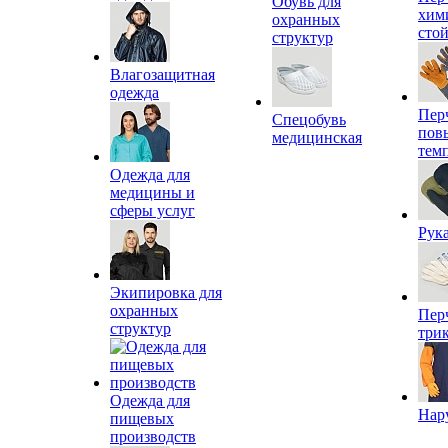
Обувь для
хим
охранных
сто
структур
Влагозащитная
одежда
Пер
Спецобувь
пов
медицинская
тем
Одежда для
медицины и
сферы услуг
Рук
Экипировка для
охранных
Пер
структур
три
Одежда для
Нар
пищевых
производств