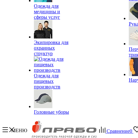
Одежда для
медицины и
сферы услуг
Рук
Экипировка для
охранных
Пер
структур
три
Одежда для
Нар
пищевых
производств
Головные уборы
МЕНЮ
Сравнение
0