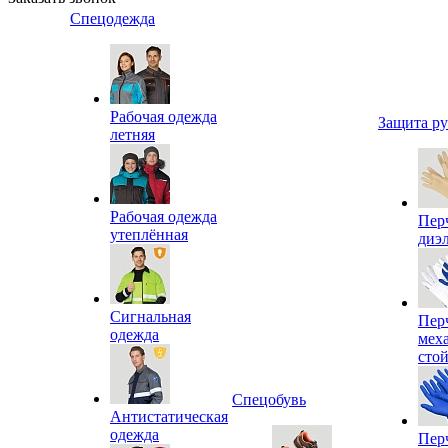
Спецодежда
Рабочая одежда
Защита р
летняя
Рабочая одежда
Пер
утеплённая
диэ
Сигнальная
Пер
одежда
мех
сто
Спецобувь
Антистатическая
одежда
Пер