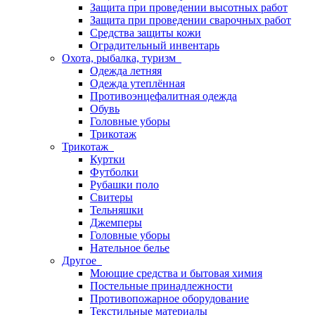
Защита при проведении высотных работ
Защита при проведении сварочных работ
Средства защиты кожи
Оградительный инвентарь
Охота, рыбалка, туризм
Одежда летняя
Одежда утеплённая
Противоэнцефалитная одежда
Обувь
Головные уборы
Трикотаж
Трикотаж
Куртки
Футболки
Рубашки поло
Свитеры
Тельняшки
Джемперы
Головные уборы
Нательное белье
Другое
Моющие средства и бытовая химия
Постельные принадлежности
Противопожарное оборудование
Текстильные материалы