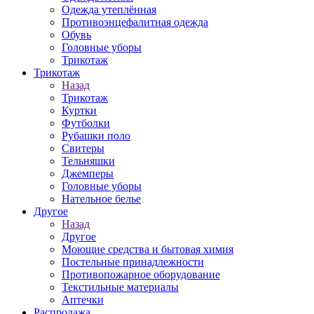
Одежда утеплённая
Противоэнцефалитная одежда
Обувь
Головные уборы
Трикотаж
Трикотаж
Назад
Трикотаж
Куртки
Футболки
Рубашки поло
Свитеры
Тельняшки
Джемперы
Головные уборы
Нательное белье
Другое
Назад
Другое
Моющие средства и бытовая химия
Постельные принадлежности
Противопожарное оборудование
Текстильные материалы
Аптечки
Распродажа