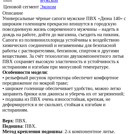
Пол
мужской
Ценовой сегмент
Эконом
Описание
Универсальные чёрные сапоги мужские ПВХ «Дюна 140» с
широким голенищем прекрасно впишутся в городскую
повседневную жизнь современного мужчины – надеть в
дождь на работе, дойти до магазина, съездить на пикник.
Сапоги из поливинилхлорида устойчивы к воздействию
химических соединений и незаменимы для безопасной
работы с растворителями, бензином, спиртом и другими
веществами. За счёт технологии двухкомпонентного литья
ПВХ сохраняет высокую эластичность и устойчивость к
истираниям и изгибам при минусовой температуре.
Особенности модели
:
• рельефный рисунок протектора обеспечит комфортное
передвижение по мокрой траве;
• широкее голенище обеспечивает удобство, можно легко
заправить брюки или джинсы и уберечь их от загрязнений;
• подошва из ПВХ очень износостойкая, крепкая, не
деформируется и не скользит, стойкая к изгибам и
истираниям.
Верх
: ПВХ.
Подошва
: ПВХ.
Метод крепления подошвы
: 2-х компонентное литье.