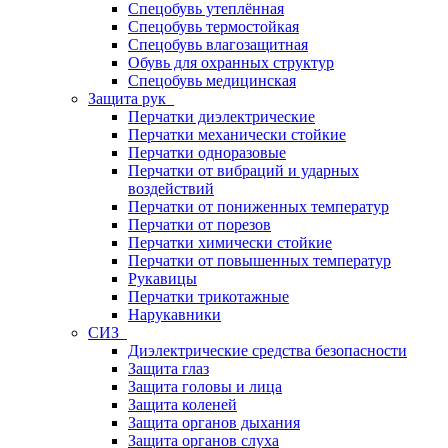
Спецобувь утеплённая
Спецобувь термостойкая
Спецобувь влагозащитная
Обувь для охранных структур
Спецобувь медицинская
Защита рук
Перчатки диэлектрические
Перчатки механически стойкие
Перчатки одноразовые
Перчатки от вибраций и ударных
воздействий
Перчатки от пониженных температур
Перчатки от порезов
Перчатки химически стойкие
Перчатки от повышенных температур
Рукавицы
Перчатки трикотажные
Нарукавники
СИЗ
Диэлектрические средства безопасности
Защита глаз
Защита головы и лица
Защита коленей
Защита органов дыхания
Защита органов слуха