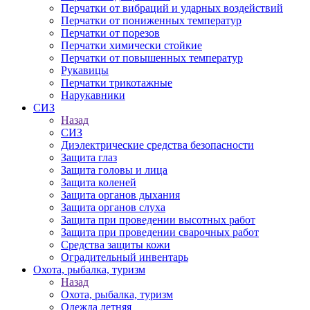
Перчатки от вибраций и ударных воздействий
Перчатки от пониженных температур
Перчатки от порезов
Перчатки химически стойкие
Перчатки от повышенных температур
Рукавицы
Перчатки трикотажные
Нарукавники
СИЗ
Назад
СИЗ
Диэлектрические средства безопасности
Защита глаз
Защита головы и лица
Защита коленей
Защита органов дыхания
Защита органов слуха
Защита при проведении высотных работ
Защита при проведении сварочных работ
Средства защиты кожи
Оградительный инвентарь
Охота, рыбалка, туризм
Назад
Охота, рыбалка, туризм
Одежда летняя