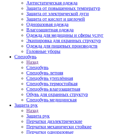
Антистатическая одежда
Защита от повышенных температур
Защита от электрической дуги
Защита от кислот и щелочей
Одноразовая одежда
Влагозащитная одежда
Одежда для медицины и сферы услуг
Экипировка для охранных структур
Одежда для пищевых производств
Головные уборы
Спецобувь
Назад
Спецобувь
Спецобувь летняя
Спецобувь утеплённая
Спецобувь термостойкая
Спецобувь влагозащитная
Обувь для охранных структур
Спецобувь медицинская
Защита рук
Назад
Защита рук
Перчатки диэлектрические
Перчатки механически стойкие
Перчатки одноразовые