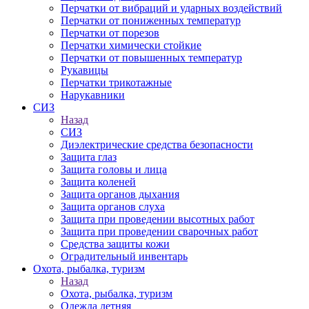
Перчатки от вибраций и ударных воздействий
Перчатки от пониженных температур
Перчатки от порезов
Перчатки химически стойкие
Перчатки от повышенных температур
Рукавицы
Перчатки трикотажные
Нарукавники
СИЗ
Назад
СИЗ
Диэлектрические средства безопасности
Защита глаз
Защита головы и лица
Защита коленей
Защита органов дыхания
Защита органов слуха
Защита при проведении высотных работ
Защита при проведении сварочных работ
Средства защиты кожи
Оградительный инвентарь
Охота, рыбалка, туризм
Назад
Охота, рыбалка, туризм
Одежда летняя