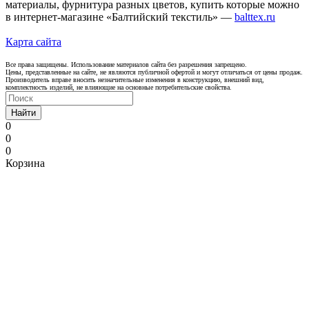
материалы, фурнитура разных цветов, купить которые можно
в интернет-магазине «Балтийский текстиль» —
balttex.ru
Карта сайта
Все права защищены. Использование материалов сайта без разрешения запрещено.
Цены, представленные на сайте, не являются публичной офертой и могут отличаться от цены продаж.
Производитель вправе вносить незначительные изменения в конструкцию, внешний вид,
комплектность изделий, не влияющие на основные потребительские свойства.
Найти
0
0
0
Корзина