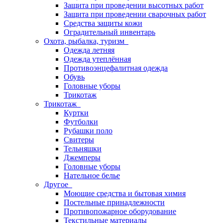
Защита при проведении высотных работ
Защита при проведении сварочных работ
Средства защиты кожи
Оградительный инвентарь
Охота, рыбалка, туризм
Одежда летняя
Одежда утеплённая
Противоэнцефалитная одежда
Обувь
Головные уборы
Трикотаж
Трикотаж
Куртки
Футболки
Рубашки поло
Свитеры
Тельняшки
Джемперы
Головные уборы
Нательное белье
Другое
Моющие средства и бытовая химия
Постельные принадлежности
Противопожарное оборудование
Текстильные материалы