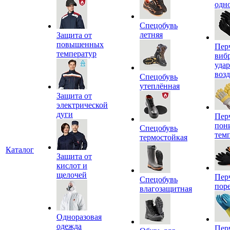
одн
Спецобувь
летняя
Защита от
повышенных
Пер
температур
виб
уда
воз
Спецобувь
утеплённая
Защита от
электрической
дуги
Пер
пон
Спецобувь
тем
термостойкая
Каталог
Защита от
кислот и
щелочей
Пер
Спецобувь
пор
влагозащитная
Одноразовая
одежда
Пер