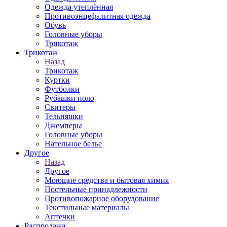
Одежда утеплённая
Противоэнцефалитная одежда
Обувь
Головные уборы
Трикотаж
Трикотаж
Назад
Трикотаж
Куртки
Футболки
Рубашки поло
Свитеры
Тельняшки
Джемперы
Головные уборы
Нательное белье
Другое
Назад
Другое
Моющие средства и бытовая химия
Постельные принадлежности
Противопожарное оборудование
Текстильные материалы
Аптечки
Распродажа