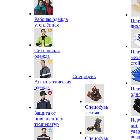
Рабочая одежда
Пер
утеплённая
диэ
Сигнальная
Пер
одежда
мех
сто
Спецобувь
Антистатическая
одежда
Пер
одн
Спецобувь
летняя
Защита от
повышенных
Пер
температур
виб
уда
воз
Спецобувь