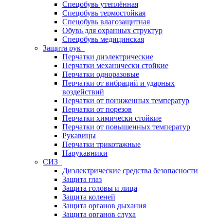
Спецобувь утеплённая
Спецобувь термостойкая
Спецобувь влагозащитная
Обувь для охранных структур
Спецобувь медицинская
Защита рук
Перчатки диэлектрические
Перчатки механически стойкие
Перчатки одноразовые
Перчатки от вибраций и ударных
воздействий
Перчатки от пониженных температур
Перчатки от порезов
Перчатки химически стойкие
Перчатки от повышенных температур
Рукавицы
Перчатки трикотажные
Нарукавники
СИЗ
Диэлектрические средства безопасности
Защита глаз
Защита головы и лица
Защита коленей
Защита органов дыхания
Защита органов слуха