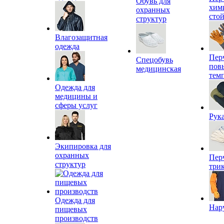
Обувь для
хим
охранных
сто
структур
Влагозащитная
одежда
Пер
Спецобувь
пов
медицинская
тем
Одежда для
медицины и
сферы услуг
Рук
Экипировка для
охранных
Пер
структур
три
Одежда для
Нар
пищевых
производств