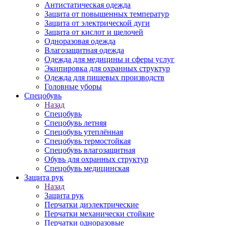
Антистатическая одежда
Защита от повышенных температур
Защита от электрической дуги
Защита от кислот и щелочей
Одноразовая одежда
Влагозащитная одежда
Одежда для медицины и сферы услуг
Экипировка для охранных структур
Одежда для пищевых производств
Головные уборы
Спецобувь
Назад
Спецобувь
Спецобувь летняя
Спецобувь утеплённая
Спецобувь термостойкая
Спецобувь влагозащитная
Обувь для охранных структур
Спецобувь медицинская
Защита рук
Назад
Защита рук
Перчатки диэлектрические
Перчатки механически стойкие
Перчатки одноразовые