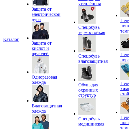
утеплённая
Защита от
электрической
дуги
Пер
пон
Спецобувь
тем
термостойкая
Каталог
Защита от
кислот и
щелочей
Пер
Спецобувь
пор
влагозащитная
Одноразовая
одежда
Пер
Обувь для
хим
охранных
сто
структур
Влагозащитная
одежда
Пер
Спецобувь
пов
медицинская
тем