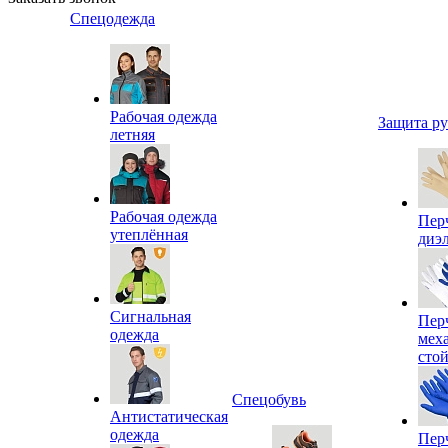
Спецодежда
Рабочая одежда
Защита р
летняя
Рабочая одежда
Пер
утеплённая
диэ
Сигнальная
Пер
одежда
мех
сто
Спецобувь
Антистатическая
одежда
Пер