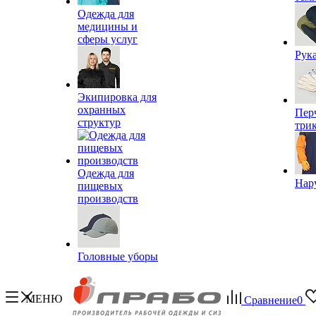
Одежда для
медицины и
сферы услуг
Рук
Экипировка для
охранных
Пер
структур
три
Одежда для
Нар
пищевых
производств
Головные уборы
МЕНЮ
Сравнение
0