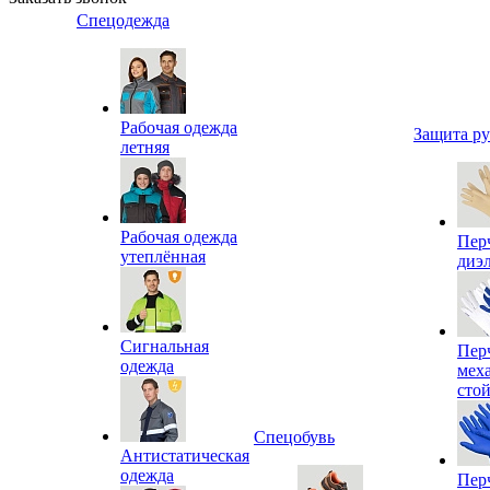
Спецодежда
Рабочая одежда
Защита р
летняя
Рабочая одежда
Пер
утеплённая
диэ
Сигнальная
Пер
одежда
мех
сто
Спецобувь
Антистатическая
одежда
Пер