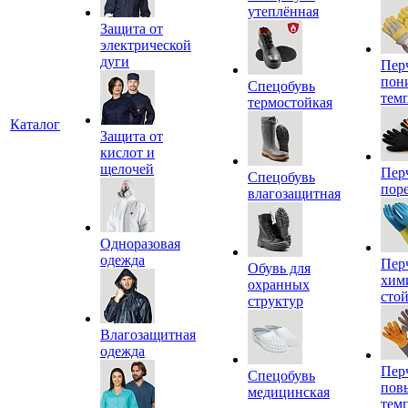
утеплённая
Защита от
электрической
дуги
Пер
пон
Спецобувь
тем
термостойкая
Каталог
Защита от
кислот и
щелочей
Пер
Спецобувь
пор
влагозащитная
Одноразовая
одежда
Пер
Обувь для
хим
охранных
сто
структур
Влагозащитная
одежда
Пер
Спецобувь
пов
медицинская
тем