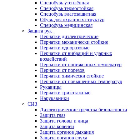
Спецобувь утеплённая
Спецобувь термостойкая
Спецобувь влагозащитная
Обувь для охранных структур
Спецобувь медицинская
Защита рук
Перчатки диэлектрические
Перчатки механически стойкие
Перчатки одноразовые
Перчатки от вибраций и ударных
воздействий
Перчатки от пониженных температур
Перчатки от порезов
Перчатки химически стойкие
Перчатки от повышенных температур
Рукавицы
Перчатки трикотажные
Нарукавники
СИЗ
Диэлектрические средства безопасности
Защита глаз
Защита головы и лица
Защита коленей
Защита органов дыхания
Защита органов слуха