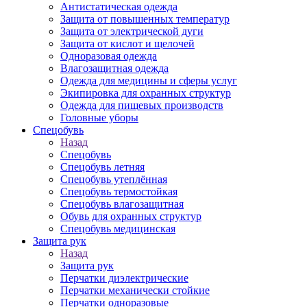
Антистатическая одежда
Защита от повышенных температур
Защита от электрической дуги
Защита от кислот и щелочей
Одноразовая одежда
Влагозащитная одежда
Одежда для медицины и сферы услуг
Экипировка для охранных структур
Одежда для пищевых производств
Головные уборы
Спецобувь
Назад
Спецобувь
Спецобувь летняя
Спецобувь утеплённая
Спецобувь термостойкая
Спецобувь влагозащитная
Обувь для охранных структур
Спецобувь медицинская
Защита рук
Назад
Защита рук
Перчатки диэлектрические
Перчатки механически стойкие
Перчатки одноразовые