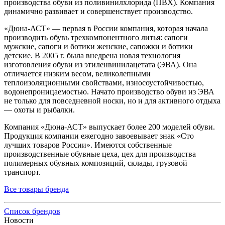
производства обуви из поливинилхлорида (ПВХ). Компания
динамично развивает и совершенствует производство.
«Дюна-АСТ» — первая в России компания, которая начала
производить обувь трехкомпонентного литья: сапоги
мужские, сапоги и ботики женские, сапожки и ботики
детские. В 2005 г. была внедрена новая технология
изготовления обуви из этиленвинилацетата (ЭВА). Она
отличается низким весом, великолепными
теплоизоляционными свойствами, износоустойчивостью,
водонепроницаемостью. Начато производство обуви из ЭВА
не только для повседневной носки, но и для активного отдыха
— охоты и рыбалки.
Компания «Дюна-АСТ» выпускает более 200 моделей обуви.
Продукция компании ежегодно завоевывает знак «Сто
лучших товаров России». Имеются собственные
производственные обувные цеха, цех для производства
полимерных обувных композиций, склады, грузовой
транспорт.
Все товары бренда
Список брендов
Новости