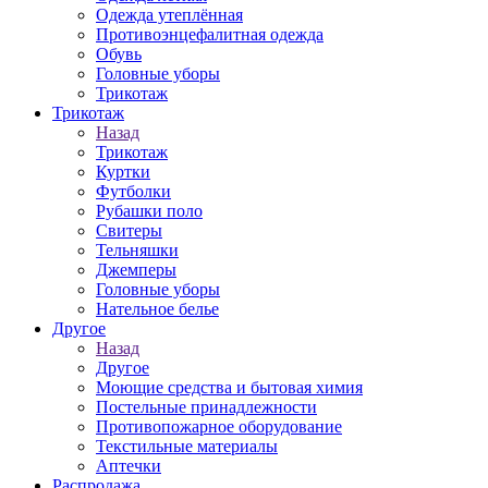
Одежда утеплённая
Противоэнцефалитная одежда
Обувь
Головные уборы
Трикотаж
Трикотаж
Назад
Трикотаж
Куртки
Футболки
Рубашки поло
Свитеры
Тельняшки
Джемперы
Головные уборы
Нательное белье
Другое
Назад
Другое
Моющие средства и бытовая химия
Постельные принадлежности
Противопожарное оборудование
Текстильные материалы
Аптечки
Распродажа