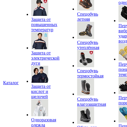
одн
Спецобувь
летняя
Защита от
повышенных
Пер
температур
виб
уда
воз
Спецобувь
утеплённая
Защита от
электрической
дуги
Пер
пон
Спецобувь
тем
термостойкая
Каталог
Защита от
кислот и
щелочей
Пер
Спецобувь
пор
влагозащитная
Одноразовая
одежда
Пер