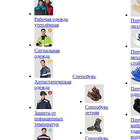
Рабочая одежда
Пер
утеплённая
диэ
Сигнальная
Пер
одежда
мех
сто
Спецобувь
Антистатическая
одежда
Пер
одн
Спецобувь
летняя
Защита от
повышенных
Пер
температур
виб
уда
воз
Спецобувь