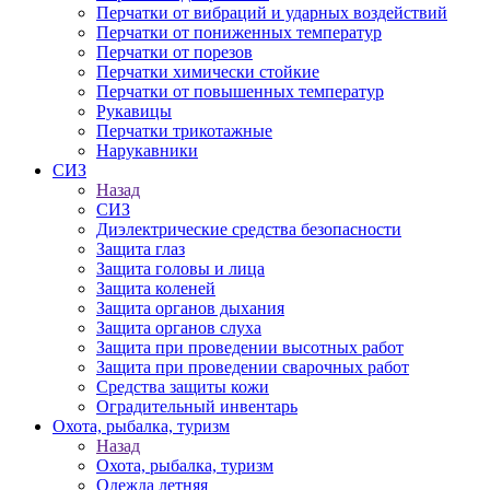
Перчатки от вибраций и ударных воздействий
Перчатки от пониженных температур
Перчатки от порезов
Перчатки химически стойкие
Перчатки от повышенных температур
Рукавицы
Перчатки трикотажные
Нарукавники
СИЗ
Назад
СИЗ
Диэлектрические средства безопасности
Защита глаз
Защита головы и лица
Защита коленей
Защита органов дыхания
Защита органов слуха
Защита при проведении высотных работ
Защита при проведении сварочных работ
Средства защиты кожи
Оградительный инвентарь
Охота, рыбалка, туризм
Назад
Охота, рыбалка, туризм
Одежда летняя