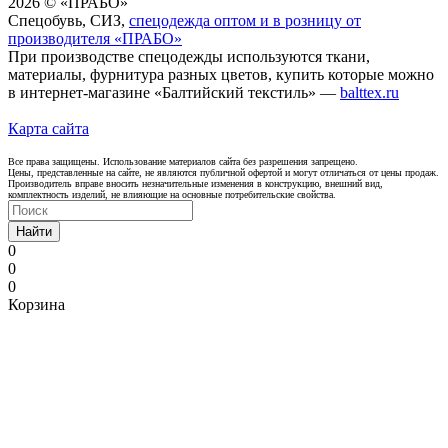
2026 © «ПРАБО»
Спецобувь, СИЗ,
спецодежда оптом и в розницу от
производителя «ПРАБО»
При производстве спецодежды используются ткани,
материалы, фурнитура разных цветов, купить которые можно
в интернет-магазине «Балтийский текстиль» —
balttex.ru
Карта сайта
Все права защищены. Использование материалов сайта без разрешения запрещено.
Цены, представленные на сайте, не являются публичной офертой и могут отличаться от цены продаж.
Производитель вправе вносить незначительные изменения в конструкцию, внешний вид,
комплектность изделий, не влияющие на основные потребительские свойства.
Найти
0
0
0
Корзина