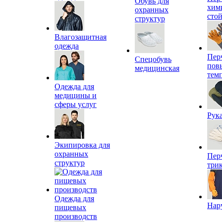
Обувь для
хим
охранных
сто
структур
Влагозащитная
одежда
Пер
Спецобувь
пов
медицинская
тем
Одежда для
медицины и
сферы услуг
Рук
Экипировка для
охранных
Пер
структур
три
Одежда для
Нар
пищевых
производств