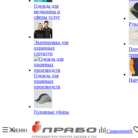
Одежда для
медицины и
сферы услуг
Рук
Экипировка для
охранных
Пер
структур
три
Одежда для
Нар
пищевых
производств
Головные уборы
МЕНЮ
Сравнение
0