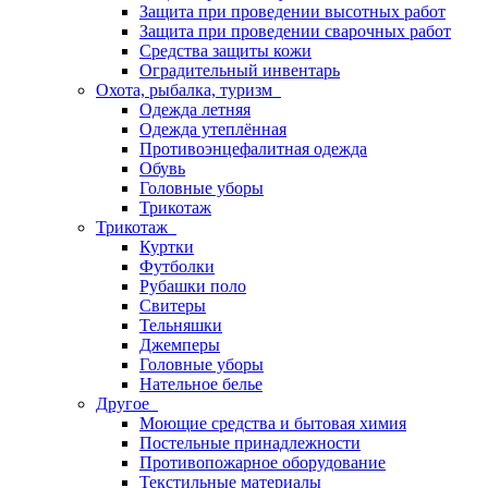
Защита при проведении высотных работ
Защита при проведении сварочных работ
Средства защиты кожи
Оградительный инвентарь
Охота, рыбалка, туризм
Одежда летняя
Одежда утеплённая
Противоэнцефалитная одежда
Обувь
Головные уборы
Трикотаж
Трикотаж
Куртки
Футболки
Рубашки поло
Свитеры
Тельняшки
Джемперы
Головные уборы
Нательное белье
Другое
Моющие средства и бытовая химия
Постельные принадлежности
Противопожарное оборудование
Текстильные материалы