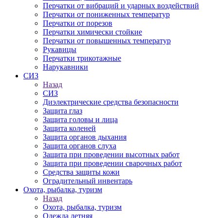
Перчатки от вибраций и ударных воздействий
Перчатки от пониженных температур
Перчатки от порезов
Перчатки химически стойкие
Перчатки от повышенных температур
Рукавицы
Перчатки трикотажные
Нарукавники
СИЗ
Назад
СИЗ
Диэлектрические средства безопасности
Защита глаз
Защита головы и лица
Защита коленей
Защита органов дыхания
Защита органов слуха
Защита при проведении высотных работ
Защита при проведении сварочных работ
Средства защиты кожи
Оградительный инвентарь
Охота, рыбалка, туризм
Назад
Охота, рыбалка, туризм
Одежда летняя