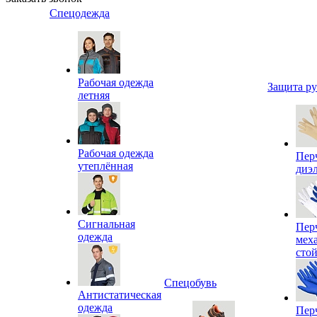
Спецодежда
Рабочая одежда
Защита р
летняя
Рабочая одежда
Пер
утеплённая
диэ
Сигнальная
Пер
одежда
мех
сто
Спецобувь
Антистатическая
одежда
Пер