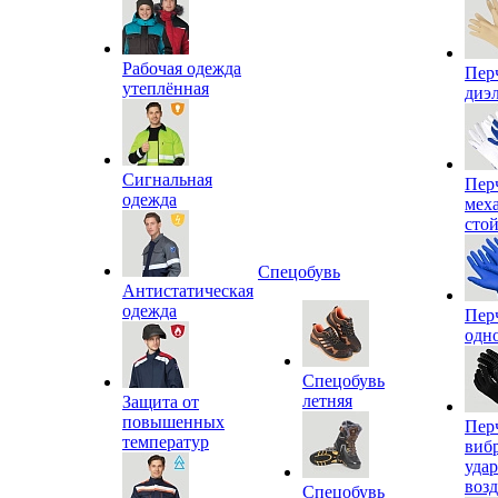
Рабочая одежда
Пер
утеплённая
диэ
Сигнальная
Пер
одежда
мех
сто
Спецобувь
Антистатическая
одежда
Пер
одн
Спецобувь
летняя
Защита от
повышенных
Пер
температур
виб
уда
воз
Спецобувь