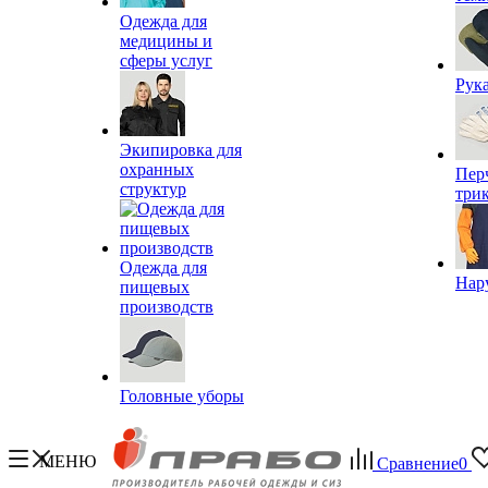
Одежда для
медицины и
сферы услуг
Рук
Экипировка для
охранных
Пер
структур
три
Одежда для
Нар
пищевых
производств
Головные уборы
МЕНЮ
Сравнение
0