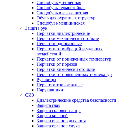
Спецобувь утеплённая
Спецобувь термостойкая
Спецобувь влагозащитная
Обувь для охранных структур
Спецобувь медицинская
Защита рук
Перчатки диэлектрические
Перчатки механически стойкие
Перчатки одноразовые
Перчатки от вибраций и ударных
воздействий
Перчатки от пониженных температур
Перчатки от порезов
Перчатки химически стойкие
Перчатки от повышенных температур
Рукавицы
Перчатки трикотажные
Нарукавники
СИЗ
Диэлектрические средства безопасности
Защита глаз
Защита головы и лица
Защита коленей
Защита органов дыхания
Защита органов слуха