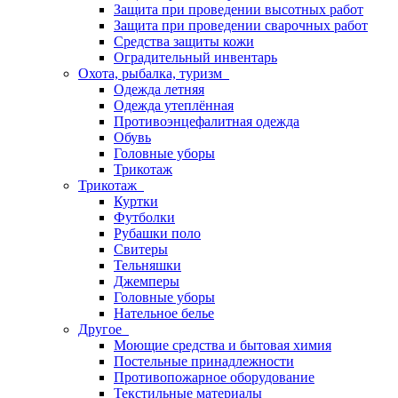
Защита при проведении высотных работ
Защита при проведении сварочных работ
Средства защиты кожи
Оградительный инвентарь
Охота, рыбалка, туризм
Одежда летняя
Одежда утеплённая
Противоэнцефалитная одежда
Обувь
Головные уборы
Трикотаж
Трикотаж
Куртки
Футболки
Рубашки поло
Свитеры
Тельняшки
Джемперы
Головные уборы
Нательное белье
Другое
Моющие средства и бытовая химия
Постельные принадлежности
Противопожарное оборудование
Текстильные материалы