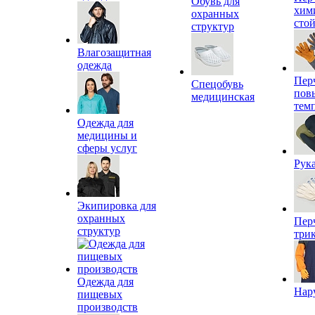
Обувь для
хим
охранных
сто
структур
Влагозащитная
одежда
Пер
Спецобувь
пов
медицинская
тем
Одежда для
медицины и
сферы услуг
Рук
Экипировка для
охранных
Пер
структур
три
Одежда для
Нар
пищевых
производств