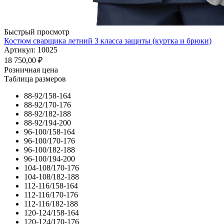
Быстрый просмотр
Костюм сварщика летний 3 класса защиты (куртка и брюки)
Артикул: 10025
18 750,00
₽
Розничная цена
Таблица размеров
88-92/158-164
88-92/170-176
88-92/182-188
88-92/194-200
96-100/158-164
96-100/170-176
96-100/182-188
96-100/194-200
104-108/170-176
104-108/182-188
112-116/158-164
112-116/170-176
112-116/182-188
120-124/158-164
120-124/170-176