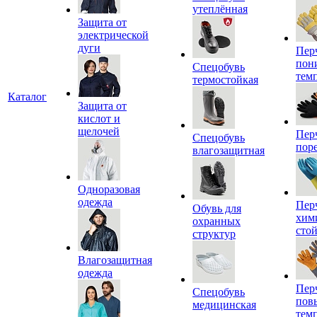
утеплённая
Защита от
электрической
дуги
Пер
пон
Спецобувь
тем
термостойкая
Каталог
Защита от
кислот и
щелочей
Пер
Спецобувь
пор
влагозащитная
Одноразовая
одежда
Пер
Обувь для
хим
охранных
сто
структур
Влагозащитная
одежда
Пер
Спецобувь
пов
медицинская
тем