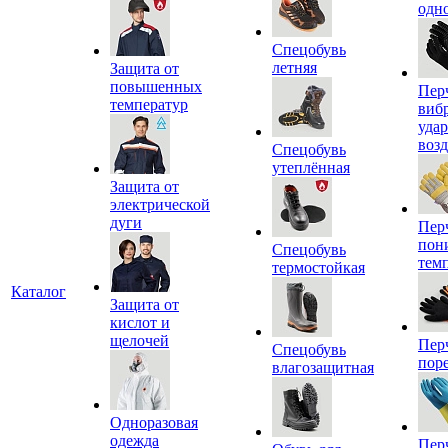
одн
Спецобувь
летняя
Защита от
повышенных
Пер
температур
виб
уда
воз
Спецобувь
утеплённая
Защита от
электрической
дуги
Пер
пон
Спецобувь
тем
термостойкая
Каталог
Защита от
кислот и
щелочей
Пер
Спецобувь
пор
влагозащитная
Одноразовая
одежда
Пер