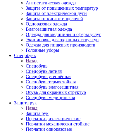
Антистатическая одежда
Защита от повышенных температур
Защита от электрической дуги
Защита от кислот и щелочей
Одноразовая одежда
Влагозащитная одежда
Одежда для медицины и сферы услуг
Экипировка для охранных структур
Одежда для пищевых производств
Головные уборы
Спецобувь
Назад
Спецобувь
Спецобувь летняя
Спецобувь утеплённая
Спецобувь термостойкая
Спецобувь влагозащитная
Обувь для охранных структур
Спецобувь медицинская
Защита рук
Назад
Защита рук
Перчатки диэлектрические
Перчатки механически стойкие
Перчатки одноразовые