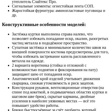
утеплитель Слайтекс Про.
Сигнальные элементы: огнестойкая лента СОП.
Жаростойкая фурнитура: аминопластовые пуговицы и
др.
Конструктивные особенности моделей:
Застёжка куртки выполнена справа налево, что
позволяет избежать попадание искр, окалин, разогретых
частиц металла в пододёжное пространство.
Супатная застёжка и минимальное количество швов на
внешней поверхности костюма предусмотрены для того,
чтобы избежать застревание капель расплавленного
металла на одежде.
2 варианта воротника (стойка и отложной с
возможностью поднятия и фиксирования на пату)
защищают шею от попадания искр.
Анатомический крой изделий учитывает движения
сварщика, снижая утомляемость и риск зацепов.
Конструкция рукавов, вентиляционные отверстия (на
спине под кокеткой, в подмышечных областях куртки и
шаговом шве брюк), скрытые карманы, двойные
усиления в наиболее уязвимых местах — всё это
повышает удобство работы.
Брюки быстросъёмные за счёт лацбанта, который