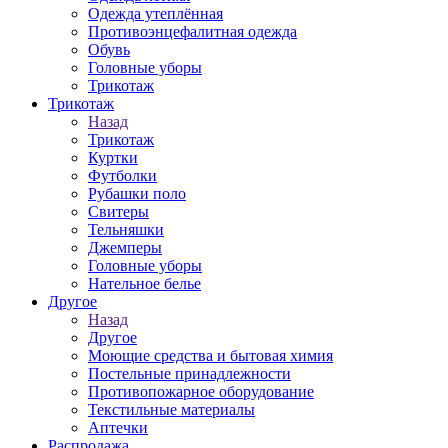
Одежда утеплённая
Противоэнцефалитная одежда
Обувь
Головные уборы
Трикотаж
Трикотаж
Назад
Трикотаж
Куртки
Футболки
Рубашки поло
Свитеры
Тельняшки
Джемперы
Головные уборы
Нательное белье
Другое
Назад
Другое
Моющие средства и бытовая химия
Постельные принадлежности
Противопожарное оборудование
Текстильные материалы
Аптечки
Распродажа