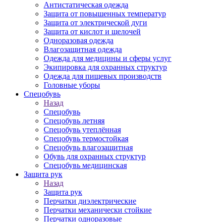
Антистатическая одежда
Защита от повышенных температур
Защита от электрической дуги
Защита от кислот и щелочей
Одноразовая одежда
Влагозащитная одежда
Одежда для медицины и сферы услуг
Экипировка для охранных структур
Одежда для пищевых производств
Головные уборы
Спецобувь
Назад
Спецобувь
Спецобувь летняя
Спецобувь утеплённая
Спецобувь термостойкая
Спецобувь влагозащитная
Обувь для охранных структур
Спецобувь медицинская
Защита рук
Назад
Защита рук
Перчатки диэлектрические
Перчатки механически стойкие
Перчатки одноразовые