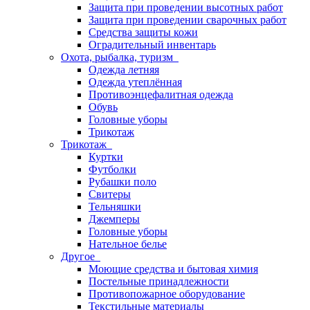
Защита при проведении высотных работ
Защита при проведении сварочных работ
Средства защиты кожи
Оградительный инвентарь
Охота, рыбалка, туризм
Одежда летняя
Одежда утеплённая
Противоэнцефалитная одежда
Обувь
Головные уборы
Трикотаж
Трикотаж
Куртки
Футболки
Рубашки поло
Свитеры
Тельняшки
Джемперы
Головные уборы
Нательное белье
Другое
Моющие средства и бытовая химия
Постельные принадлежности
Противопожарное оборудование
Текстильные материалы