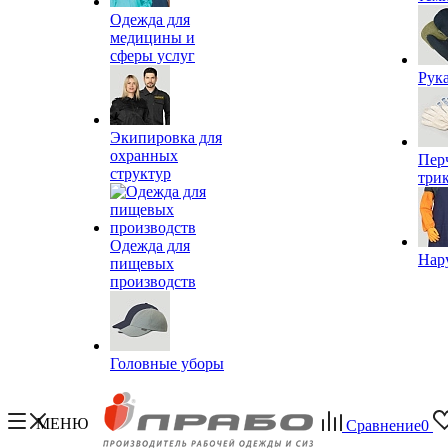
Одежда для
медицины и
сферы услуг
Рук
Экипировка для
охранных
Пер
структур
три
Одежда для
Нар
пищевых
производств
Головные уборы
МЕНЮ
Сравнение
0