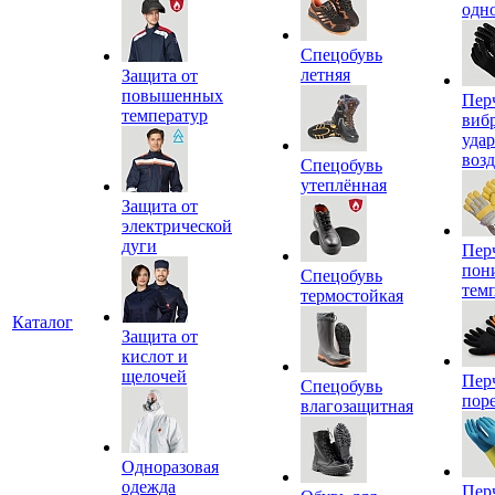
одн
Спецобувь
летняя
Защита от
повышенных
Пер
температур
виб
уда
воз
Спецобувь
утеплённая
Защита от
электрической
дуги
Пер
пон
Спецобувь
тем
термостойкая
Каталог
Защита от
кислот и
щелочей
Пер
Спецобувь
пор
влагозащитная
Одноразовая
одежда
Пер