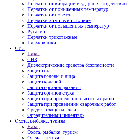
Перчатки от вибраций и ударных воздействий
Перчатки от пониженных температур
Перчатки от порезов
Перчатки химически стойкие
Перчатки от повышенных температур
Рукавицы
Перчатки трикотажные
Нарукавники
СИЗ
Назад
СИЗ
Диэлектрические средства безопасности
Защита глаз
Защита головы и лица
Защита коленей
Защита органов дыхания
Защита органов слуха
Защита при проведении высотных работ
Защита при проведении сварочных работ
Средства защиты кожи
Оградительный инвентарь
Охота, рыбалка, туризм
Назад
Охота, рыбалка, туризм
Одежда летняя