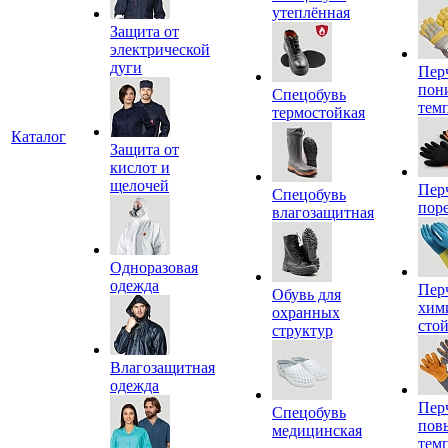
утеплённая
Защита от
электрической
дуги
Пер
пон
Спецобувь
тем
термостойкая
Каталог
Защита от
кислот и
щелочей
Пер
Спецобувь
пор
влагозащитная
Одноразовая
одежда
Пер
Обувь для
хим
охранных
сто
структур
Влагозащитная
одежда
Пер
Спецобувь
пов
медицинская
тем