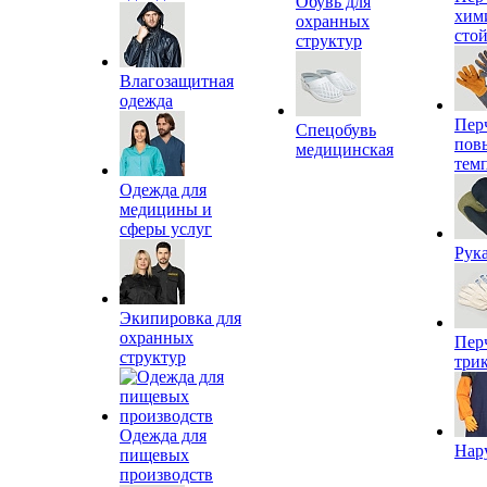
Обувь для
хим
охранных
сто
структур
Влагозащитная
одежда
Пер
Спецобувь
пов
медицинская
тем
Одежда для
медицины и
сферы услуг
Рук
Экипировка для
охранных
Пер
структур
три
Одежда для
Нар
пищевых
производств