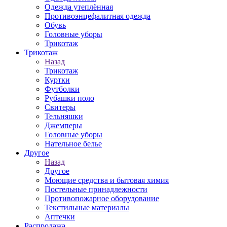
Одежда утеплённая
Противоэнцефалитная одежда
Обувь
Головные уборы
Трикотаж
Трикотаж
Назад
Трикотаж
Куртки
Футболки
Рубашки поло
Свитеры
Тельняшки
Джемперы
Головные уборы
Нательное белье
Другое
Назад
Другое
Моющие средства и бытовая химия
Постельные принадлежности
Противопожарное оборудование
Текстильные материалы
Аптечки
Распродажа