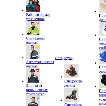
Рабочая одежда
Пер
утеплённая
диэ
Сигнальная
Пер
одежда
мех
сто
Спецобувь
Антистатическая
одежда
Пер
одн
Спецобувь
летняя
Защита от
повышенных
Пер
температур
виб
уда
воз
Спецобувь