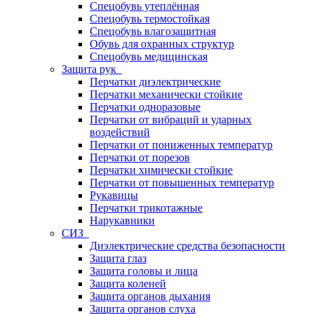
Спецобувь утеплённая
Спецобувь термостойкая
Спецобувь влагозащитная
Обувь для охранных структур
Спецобувь медицинская
Защита рук
Перчатки диэлектрические
Перчатки механически стойкие
Перчатки одноразовые
Перчатки от вибраций и ударных
воздействий
Перчатки от пониженных температур
Перчатки от порезов
Перчатки химически стойкие
Перчатки от повышенных температур
Рукавицы
Перчатки трикотажные
Нарукавники
СИЗ
Диэлектрические средства безопасности
Защита глаз
Защита головы и лица
Защита коленей
Защита органов дыхания
Защита органов слуха