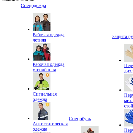
Спецодежда
Рабочая одежда
Защита р
летняя
Рабочая одежда
Пер
утеплённая
диэ
Сигнальная
Пер
одежда
мех
сто
Спецобувь
Антистатическая
одежда
Пер