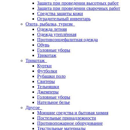
Защита при проведении высотных работ
Защита при проведении сварочных работ
Средства защиты кожи
Оградительный инвентарь
Охота, рыбалка, туризм
Одежда летняя
Одежда утеплённая
Противоэнцефалитная одежда
Обувь
Головные уборы
Трикотаж
Трикотаж
Куртки
Футболки
Рубашки поло
Свитеры
Тельняшки
Джемперы
Головные уборы
Нательное белье
Другое
Моющие средства и бытовая химия
Постельные принадлежности
Противопожарное оборудование
Текстильные материалы