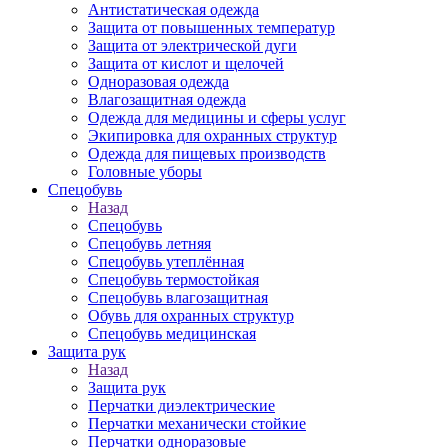
Антистатическая одежда
Защита от повышенных температур
Защита от электрической дуги
Защита от кислот и щелочей
Одноразовая одежда
Влагозащитная одежда
Одежда для медицины и сферы услуг
Экипировка для охранных структур
Одежда для пищевых производств
Головные уборы
Спецобувь
Назад
Спецобувь
Спецобувь летняя
Спецобувь утеплённая
Спецобувь термостойкая
Спецобувь влагозащитная
Обувь для охранных структур
Спецобувь медицинская
Защита рук
Назад
Защита рук
Перчатки диэлектрические
Перчатки механически стойкие
Перчатки одноразовые