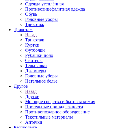
Одежда утеплённая
Противоэнцефалитная одежда
Обувь
Головные уборы
Трикотаж
Трикотаж
Назад
Трикотаж
Куртки
Футболки
Рубашки поло
Свитеры
Тельняшки
Джемперы
Головные уборы
Нательное белье
Другое
Назад
Другое
Моющие средства и бытовая химия
Постельные принадлежности
Противопожарное оборудование
Текстильные материалы
Аптечки
Распродажа