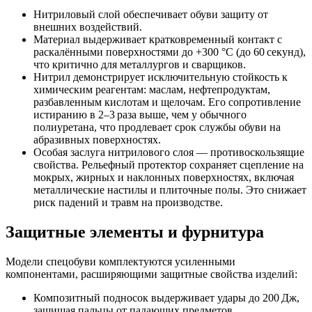
Нитриловый слой обеспечивает обуви защиту от
внешних воздействий.
Материал выдерживает кратковременный контакт с
раскалёнными поверхностями до +300 °C (до 60 секунд),
что критично для металлургов и сварщиков.
Нитрил демонстрирует исключительную стойкость к
химическим реагентам: маслам, нефтепродуктам,
разбавленным кислотам и щелочам. Его сопротивление
истиранию в 2–3 раза выше, чем у обычного
полиуретана, что продлевает срок службы обуви на
абразивных поверхностях.
Особая заслуга нитрилового слоя — противоскользящие
свойства. Рельефный протектор сохраняет сцепление на
мокрых, жирных и наклонных поверхностях, включая
металлические настилы и плиточные полы. Это снижает
риск падений и травм на производстве.
Защитные элементы и фурнитура
Модели спецобуви комплектуются усиленными
компонентами, расширяющими защитные свойства изделий:
Композитный подносок выдерживает удары до 200 Дж,
защищая пальцы от падающих предметов