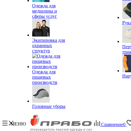
Одежда для
медицины и
сферы услуг
Рук
Экипировка для
охранных
Пер
структур
три
Одежда для
Нар
пищевых
производств
Головные уборы
МЕНЮ
Сравнение
0