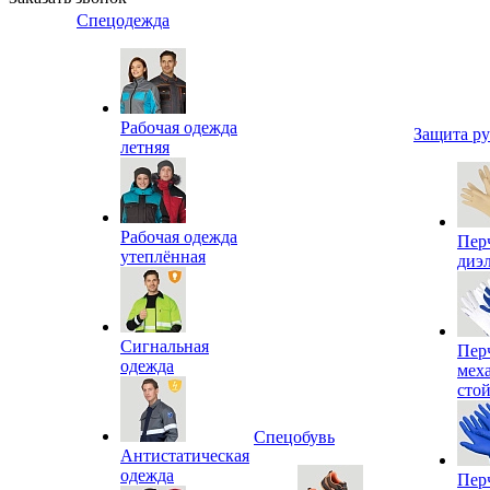
Спецодежда
Рабочая одежда
Защита р
летняя
Рабочая одежда
Пер
утеплённая
диэ
Сигнальная
Пер
одежда
мех
сто
Спецобувь
Антистатическая
одежда
Пер