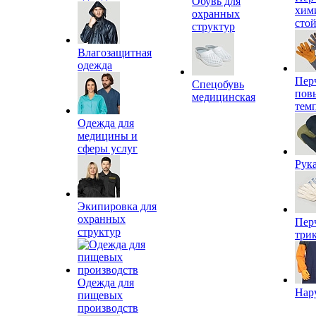
Обувь для
хим
охранных
сто
структур
Влагозащитная
одежда
Пер
Спецобувь
пов
медицинская
тем
Одежда для
медицины и
сферы услуг
Рук
Экипировка для
охранных
Пер
структур
три
Одежда для
Нар
пищевых
производств