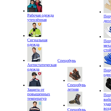
Рабочая одежда
Пер
утеплённая
диэ
Сигнальная
Пер
одежда
мех
сто
Спецобувь
Антистатическая
одежда
Пер
одн
Спецобувь
летняя
Защита от
повышенных
Пер
температур
виб
уда
воз
Спецобувь