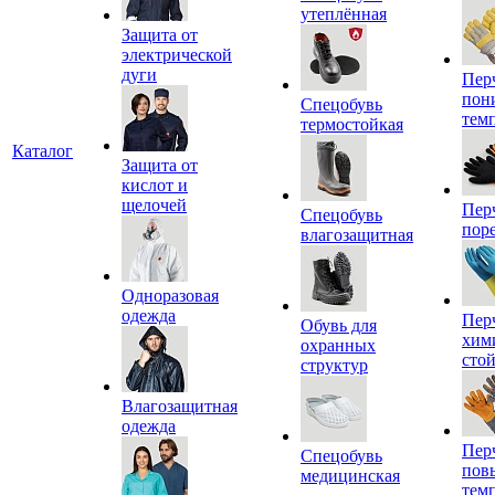
утеплённая
Защита от
электрической
дуги
Пер
пон
Спецобувь
тем
термостойкая
Каталог
Защита от
кислот и
щелочей
Пер
Спецобувь
пор
влагозащитная
Одноразовая
одежда
Пер
Обувь для
хим
охранных
сто
структур
Влагозащитная
одежда
Пер
Спецобувь
пов
медицинская
тем