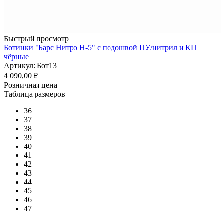
Быстрый просмотр
Ботинки "Барс Нитро Н-5" с подошвой ПУ/нитрил и КП
чёрные
Артикул: Бот13
4 090,00
₽
Розничная цена
Таблица размеров
36
37
38
39
40
41
42
43
44
45
46
47