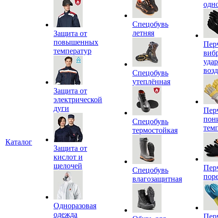
одн
Спецобувь
летняя
Защита от
повышенных
Пер
температур
виб
уда
воз
Спецобувь
утеплённая
Защита от
электрической
дуги
Пер
пон
Спецобувь
тем
термостойкая
Каталог
Защита от
кислот и
щелочей
Пер
Спецобувь
пор
влагозащитная
Одноразовая
одежда
Пер