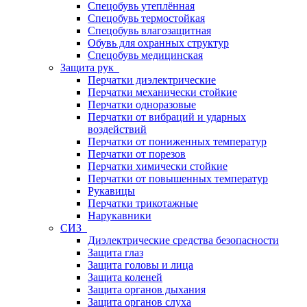
Спецобувь утеплённая
Спецобувь термостойкая
Спецобувь влагозащитная
Обувь для охранных структур
Спецобувь медицинская
Защита рук
Перчатки диэлектрические
Перчатки механически стойкие
Перчатки одноразовые
Перчатки от вибраций и ударных
воздействий
Перчатки от пониженных температур
Перчатки от порезов
Перчатки химически стойкие
Перчатки от повышенных температур
Рукавицы
Перчатки трикотажные
Нарукавники
СИЗ
Диэлектрические средства безопасности
Защита глаз
Защита головы и лица
Защита коленей
Защита органов дыхания
Защита органов слуха