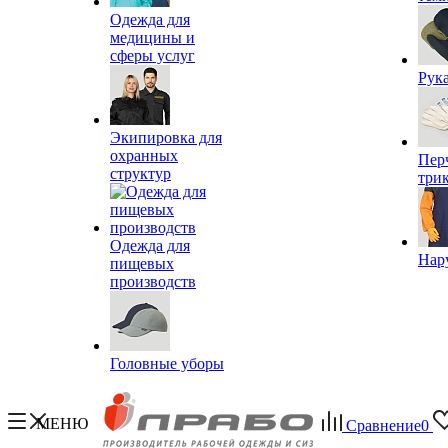
Одежда для
медицины и
сферы услуг
Рук
Экипировка для
охранных
Пер
структур
три
Одежда для
Нар
пищевых
производств
Головные уборы
МЕНЮ
Сравнение
0