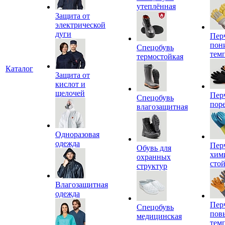
утеплённая
Защита от
электрической
дуги
Пер
пон
Спецобувь
тем
термостойкая
Каталог
Защита от
кислот и
щелочей
Пер
Спецобувь
пор
влагозащитная
Одноразовая
одежда
Пер
Обувь для
хим
охранных
сто
структур
Влагозащитная
одежда
Пер
Спецобувь
пов
медицинская
тем