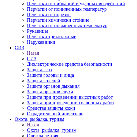
Перчатки от вибраций и ударных воздействий
Перчатки от пониженных температур
Перчатки от порезов
Перчатки химически стойкие
Перчатки от повышенных температур
Рукавицы
Перчатки трикотажные
Нарукавники
СИЗ
Назад
СИЗ
Диэлектрические средства безопасности
Защита глаз
Защита головы и лица
Защита коленей
Защита органов дыхания
Защита органов слуха
Защита при проведении высотных работ
Защита при проведении сварочных работ
Средства защиты кожи
Оградительный инвентарь
Охота, рыбалка, туризм
Назад
Охота, рыбалка, туризм
Одежда летняя