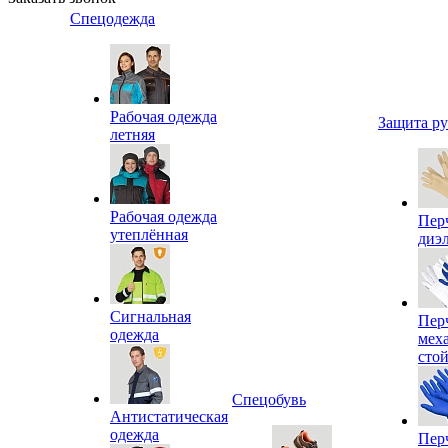
Спецодежда
Рабочая одежда
Защита р
летняя
Рабочая одежда
Пер
утеплённая
диэ
Сигнальная
Пер
одежда
мех
сто
Спецобувь
Антистатическая
одежда
Пер