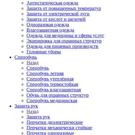
Антистатическая одежда
Защита от повышенных температур
Защита от электрической дуги
Защита от кислот и щелочей
Одноразовая одежда
Влагозащитная одежда
Одежда для медицины и сферы услуг
Экипировка для охранных структур
Одежда для пищевых производств
Головные уборы
Спецобувь
Назад
Спецобувь
Спецобувь летняя
Спецобувь утеплённая
Спецобувь термостойкая
Спецобувь влагозащитная
Обувь для охранных структур
Спецобувь медицинская
Защита рук
Назад
Защита рук
Перчатки диэлектрические
Перчатки механически стойкие
Перчатки одноразовые