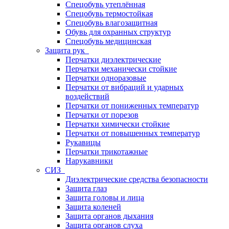
Спецобувь утеплённая
Спецобувь термостойкая
Спецобувь влагозащитная
Обувь для охранных структур
Спецобувь медицинская
Защита рук
Перчатки диэлектрические
Перчатки механически стойкие
Перчатки одноразовые
Перчатки от вибраций и ударных
воздействий
Перчатки от пониженных температур
Перчатки от порезов
Перчатки химически стойкие
Перчатки от повышенных температур
Рукавицы
Перчатки трикотажные
Нарукавники
СИЗ
Диэлектрические средства безопасности
Защита глаз
Защита головы и лица
Защита коленей
Защита органов дыхания
Защита органов слуха