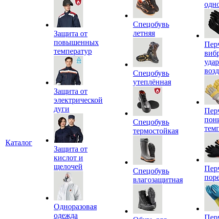
одн
Спецобувь
летняя
Защита от
повышенных
Пер
температур
виб
уда
воз
Спецобувь
утеплённая
Защита от
электрической
дуги
Пер
пон
Спецобувь
тем
термостойкая
Каталог
Защита от
кислот и
щелочей
Пер
Спецобувь
пор
влагозащитная
Одноразовая
одежда
Пер