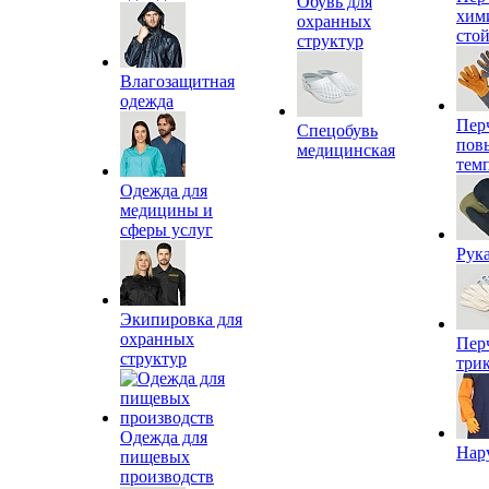
Обувь для
хим
охранных
сто
структур
Влагозащитная
одежда
Пер
Спецобувь
пов
медицинская
тем
Одежда для
медицины и
сферы услуг
Рук
Экипировка для
охранных
Пер
структур
три
Одежда для
Нар
пищевых
производств