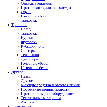
Одежда утеплённая
Противоэнцефалитная одежда
Обувь
Головные уборы
Трикотаж
Трикотаж
Назад
Трикотаж
Куртки
Футболки
Рубашки поло
Свитеры
Тельняшки
Джемперы
Головные уборы
Нательное белье
Другое
Назад
Другое
Моющие средства и бытовая химия
Постельные принадлежности
Противопожарное оборудование
Текстильные материалы
Аптечки
Распродажа