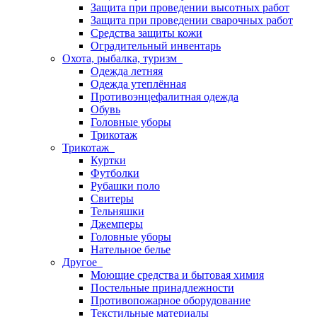
Защита при проведении высотных работ
Защита при проведении сварочных работ
Средства защиты кожи
Оградительный инвентарь
Охота, рыбалка, туризм
Одежда летняя
Одежда утеплённая
Противоэнцефалитная одежда
Обувь
Головные уборы
Трикотаж
Трикотаж
Куртки
Футболки
Рубашки поло
Свитеры
Тельняшки
Джемперы
Головные уборы
Нательное белье
Другое
Моющие средства и бытовая химия
Постельные принадлежности
Противопожарное оборудование
Текстильные материалы