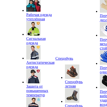
Рабочая одежда
Пер
утеплённая
диэ
Сигнальная
Пер
одежда
мех
сто
Спецобувь
Антистатическая
одежда
Пер
одн
Спецобувь
летняя
Защита от
повышенных
Пер
температур
виб
уда
воз
Спецобувь