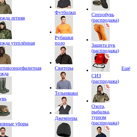
Футболки
Спецобувь
ежда летняя
(распродажа)
Рубашки
ежда утеплённая
поло
Защита рук
(распродажа)
отивоэнцефалитная
Свитеры
Ещё
ежда
СИЗ
(распродажа)
Тельняшки
увь
Охота,
рыбалка,
туризм
Джемперы
(распродажа)
ловные уборы