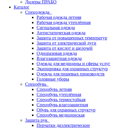
Дилеры ПРАБО
Каталог
Спецодежда
Рабочая одежда летняя
Рабочая одежда утеплённая
Сигнальная одежда
Антистатическая одежда
Защита от повышенных температур
Защита от электрической дуги
Защита от кислот и щелочей
Одноразовая одежда
Влагозащитная одежда
Одежда для медицины и сферы услуг
Экипировка для охранных структур
Одежда для пищевых производств
Головные уборы
Спецобувь
Спецобувь летняя
Спецобувь утеплённая
Спецобувь термостойкая
Спецобувь влагозащитная
Обувь для охранных структур
Спецобувь медицинская
Защита рук
Перчатки диэлектрические