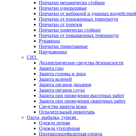
Перчатки механически стойкие
Перчатки одноразовые
Перчатки от вибраций и ударных воздействи
Перчатки от пониженных температур
Перчатки от порезов
Перчатки химически стойкие
Перчатки от повышенных температур
Рукавицы
Перчатки трикотажные
Нарукавники
СИЗ
Диэлектрические средства безопасности
Защита глаз
Защита головы и лица
Защита коленей
Защита органов дыхания
Защита органов слуха
Защита при проведении высотных работ
Защита при проведении сварочных работ
Средства защиты кожи
Оградительный инвентарь
Охота, рыбалка, туризм
Одежда летняя
Одежда утеплённая
Противоэнцефалитная одежда