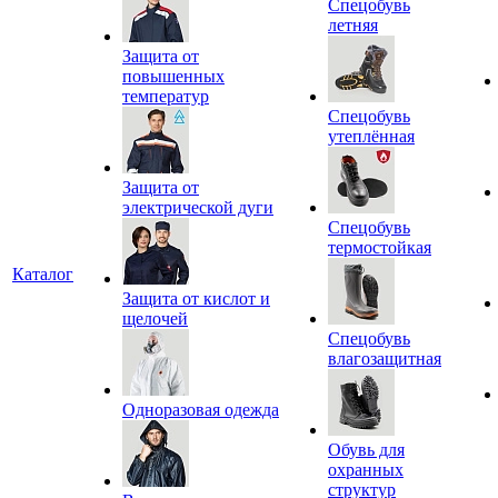
Спецобувь
летняя
Защита от
повышенных
температур
Спецобувь
утеплённая
Защита от
электрической дуги
Спецобувь
термостойкая
Каталог
Защита от кислот и
щелочей
Спецобувь
влагозащитная
Одноразовая одежда
Обувь для
охранных
структур