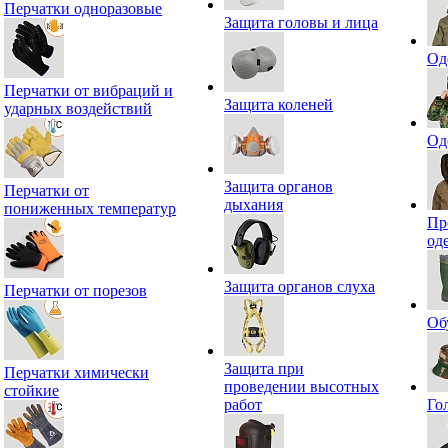
Перчатки одноразовые
Защита головы и лица
Од
Перчатки от вибраций и
Защита коленей
ударных воздействий
Од
Защита органов
Перчатки от
дыхания
пониженных температур
Пр
од
Защита органов слуха
Перчатки от порезов
Об
Защита при
Перчатки химически
проведении высотных
стойкие
работ
Го