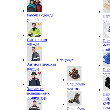
Рабочая одежда
Пер
утеплённая
диэ
Сигнальная
Пер
одежда
мех
сто
Спецобувь
Антистатическая
одежда
Пер
одн
Спецобувь
летняя
Защита от
повышенных
Пер
температур
виб
уда
воз
Спецобувь