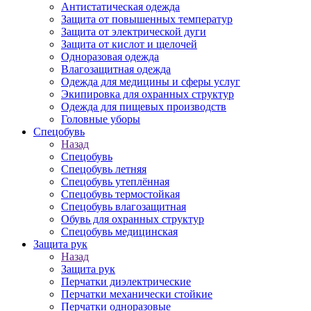
Антистатическая одежда
Защита от повышенных температур
Защита от электрической дуги
Защита от кислот и щелочей
Одноразовая одежда
Влагозащитная одежда
Одежда для медицины и сферы услуг
Экипировка для охранных структур
Одежда для пищевых производств
Головные уборы
Спецобувь
Назад
Спецобувь
Спецобувь летняя
Спецобувь утеплённая
Спецобувь термостойкая
Спецобувь влагозащитная
Обувь для охранных структур
Спецобувь медицинская
Защита рук
Назад
Защита рук
Перчатки диэлектрические
Перчатки механически стойкие
Перчатки одноразовые