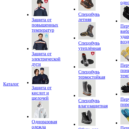
одн
Спецобувь
летняя
Защита от
повышенных
Пер
температур
виб
уда
воз
Спецобувь
утеплённая
Защита от
электрической
дуги
Пер
пон
Спецобувь
тем
термостойкая
Каталог
Защита от
кислот и
щелочей
Пер
Спецобувь
пор
влагозащитная
Одноразовая
одежда
Пер