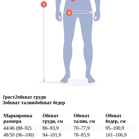
1
рост
2
обхват груди
3
обхват талии
4
обхват бедер
Маркировка
Обхват
Обхват
Обхват
размера
груди, см
талии, см
бедер, см
44/46 (88–92)
86–93,9
70–77,9
95–100,9
48/50 (96–100)
94–101,9
78–85,9
101–106,9