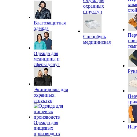
Обувь для
хим
охранных
сто
структур
Влагозащитная
одежда
Пер
Спецобувь
пов
медицинская
тем
Одежда для
медицины и
сферы услуг
Рук
Экипировка для
охранных
Пер
структур
три
Одежда для
Нар
пищевых
производств