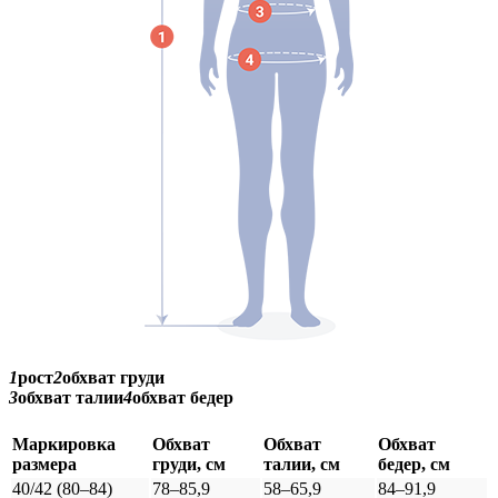
1
рост
2
обхват груди
3
обхват талии
4
обхват бедер
Маркировка
Обхват
Обхват
Обхват
размера
груди, см
талии, см
бедер, см
40/42 (80–84)
78–85,9
58–65,9
84–91,9