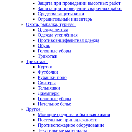
Защита при проведении высотных работ
Защита при проведении сварочных работ
Средства защиты кожи
Оградительный инвентарь
Охота, рыбалка, туризм
Одежда летняя
Одежда утеплённая
Противоэнцефалитная одежда
Обувь
Головные уборы
Трикотаж
Трикотаж
Куртки
Футболки
Рубашки поло
Свитеры
Тельняшки
Джемперы
Головные уборы
Нательное белье
Другое
Моющие средства и бытовая химия
Постельные принадлежности
Противопожарное оборудование
Текстильные материалы