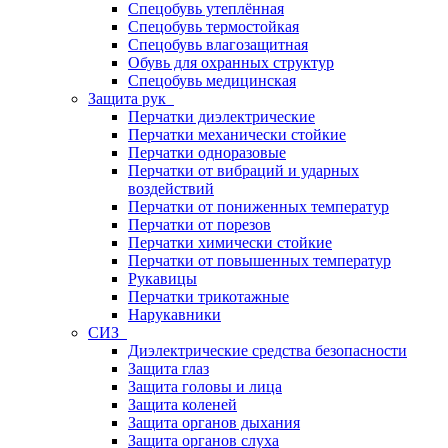
Спецобувь утеплённая
Спецобувь термостойкая
Спецобувь влагозащитная
Обувь для охранных структур
Спецобувь медицинская
Защита рук
Перчатки диэлектрические
Перчатки механически стойкие
Перчатки одноразовые
Перчатки от вибраций и ударных
воздействий
Перчатки от пониженных температур
Перчатки от порезов
Перчатки химически стойкие
Перчатки от повышенных температур
Рукавицы
Перчатки трикотажные
Нарукавники
СИЗ
Диэлектрические средства безопасности
Защита глаз
Защита головы и лица
Защита коленей
Защита органов дыхания
Защита органов слуха