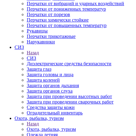
Перчатки от вибраций и ударных воздействий
Перчатки от пониженных температур
Перчатки от порезов
Перчатки химически стойкие
Перчатки от повышенных температур
Рукавицы
Перчатки трикотажные
Нарукавники
СИЗ
Назад
СИЗ
Диэлектрические средства безопасности
Защита глаз
Защита головы и лица
Защита коленей
Защита органов дыхания
Защита органов слуха
Защита при проведении высотных работ
Защита при проведении сварочных работ
Средства защиты кожи
Оградительный инвентарь
Охота, рыбалка, туризм
Назад
Охота, рыбалка, туризм
Одежда летняя