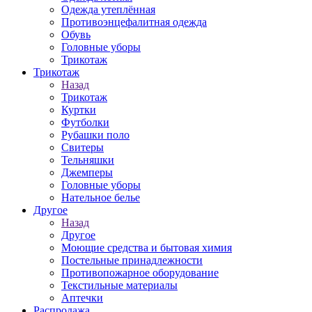
Одежда утеплённая
Противоэнцефалитная одежда
Обувь
Головные уборы
Трикотаж
Трикотаж
Назад
Трикотаж
Куртки
Футболки
Рубашки поло
Свитеры
Тельняшки
Джемперы
Головные уборы
Нательное белье
Другое
Назад
Другое
Моющие средства и бытовая химия
Постельные принадлежности
Противопожарное оборудование
Текстильные материалы
Аптечки
Распродажа