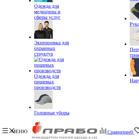
Одежда для
медицины и
сферы услуг
Рук
Экипировка для
охранных
Пер
структур
три
Одежда для
Нар
пищевых
производств
Головные уборы
МЕНЮ
Сравнение
0