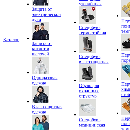
утеплённая
Защита от
электрической
дуги
Пер
пон
Спецобувь
тем
термостойкая
Каталог
Защита от
кислот и
щелочей
Пер
Спецобувь
пор
влагозащитная
Одноразовая
одежда
Пер
Обувь для
хим
охранных
сто
структур
Влагозащитная
одежда
Пер
Спецобувь
пов
медицинская
тем