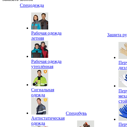
Спецодежда
Рабочая одежда
Защита р
летняя
Рабочая одежда
Пер
утеплённая
диэ
Сигнальная
Пер
одежда
мех
сто
Спецобувь
Антистатическая
одежда
Пер