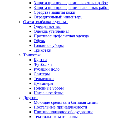
Защита при проведении высотных работ
Защита при проведении сварочных работ
Средства защиты кожи
Оградительный инвентарь
Охота, рыбалка, туризм
Одежда летняя
Одежда утеплённая
Противоэнцефалитная одежда
Обувь
Головные уборы
Трикотаж
Трикотаж
Куртки
Футболки
Рубашки поло
Свитеры
Тельняшки
Джемперы
Головные уборы
Нательное белье
Другое
Моющие средства и бытовая химия
Постельные принадлежности
Противопожарное оборудование
Текстильные материалы