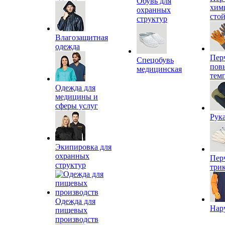
Обувь для
хим
охранных
сто
структур
Влагозащитная
одежда
Пер
Спецобувь
пов
медицинская
тем
Одежда для
медицины и
сферы услуг
Рук
Экипировка для
охранных
Пер
структур
три
Одежда для
Нар
пищевых
производств