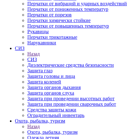
Перчатки от вибраций и ударных воздействий
Перчатки от пониженных температур
Перчатки от порезов
Перчатки химически стойкие
Перчатки от повышенных температур
Рукавицы
Перчатки трикотажные
Нарукавники
СИЗ
Назад
СИЗ
Диэлектрические средства безопасности
Защита глаз
Защита головы и лица
Защита коленей
Защита органов дыхания
Защита органов слуха
Защита при проведении высотных работ
Защита при проведении сварочных работ
Средства защиты кожи
Оградительный инвентарь
Охота, рыбалка, туризм
Назад
Охота, рыбалка, туризм
Одежда летняя