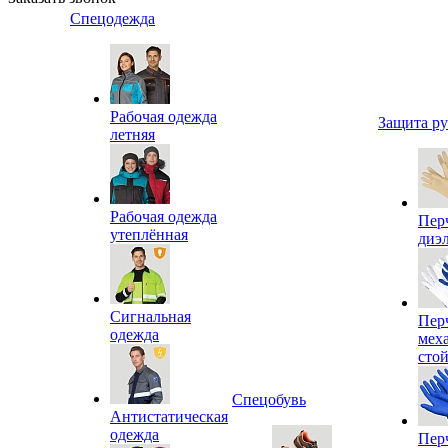
Спецодежда
Рабочая одежда
Защита р
летняя
Рабочая одежда
Пер
утеплённая
диэ
Сигнальная
Пер
одежда
мех
сто
Спецобувь
Антистатическая
одежда
Пер