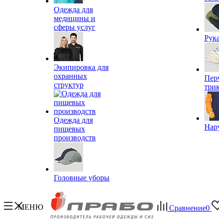
Одежда для
медицины и
сферы услуг
Рук
Экипировка для
охранных
Пер
структур
три
Одежда для
Нар
пищевых
производств
Головные уборы
МЕНЮ
Сравнение
0