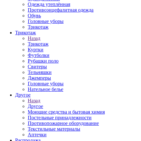
Одежда утеплённая
Противоэнцефалитная одежда
Обувь
Головные уборы
Трикотаж
Трикотаж
Назад
Трикотаж
Куртки
Футболки
Рубашки поло
Свитеры
Тельняшки
Джемперы
Головные уборы
Нательное белье
Другое
Назад
Другое
Моющие средства и бытовая химия
Постельные принадлежности
Противопожарное оборудование
Текстильные материалы
Аптечки
Распродажа