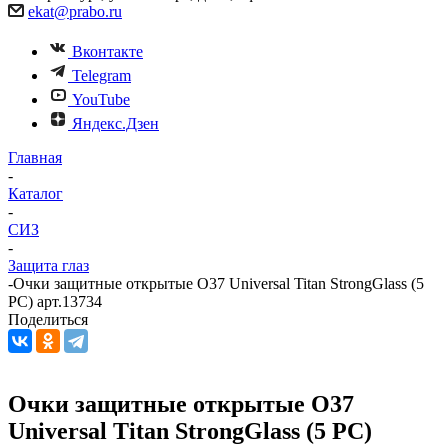
ekat@prabo.ru
Вконтакте
Telegram
YouTube
Яндекс.Дзен
Главная
-
Каталог
-
СИЗ
-
Защита глаз
-
Очки защитные открытые О37 Universal Titan StrongGlass (5
PC) арт.13734
Поделиться
Очки защитные открытые О37
Universal Titan StrongGlass (5 PC)