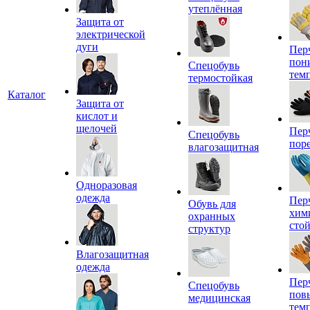
утеплённая
Защита от
электрической
дуги
Пер
пон
Спецобувь
тем
термостойкая
Каталог
Защита от
кислот и
щелочей
Пер
Спецобувь
пор
влагозащитная
Одноразовая
одежда
Пер
Обувь для
хим
охранных
сто
структур
Влагозащитная
одежда
Пер
Спецобувь
пов
медицинская
тем