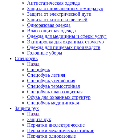
Антистатическая одежда
Защита от повышенных температур
Защита от электрической дуги
Защита от кислот и щелочей
Одноразовая одежда
Влагозащитная одежда
Одежда для медицины и сферы услуг
Экипировка для охранных структур
Одежда для пищевых производств
Головные уборы
Спецобувь
Назад
Спецобувь
Спецобувь летняя
Спецобувь утеплённая
Спецобувь термостойкая
Спецобувь влагозащитная
Обувь для охранных структур
Спецобувь медицинская
Защита рук
Назад
Защита рук
Перчатки диэлектрические
Перчатки механически стойкие
Перчатки одноразовые