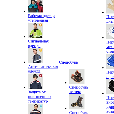
Рабочая одежда
Пер
утеплённая
диэ
Сигнальная
Пер
одежда
мех
сто
Спецобувь
Антистатическая
одежда
Пер
одн
Спецобувь
летняя
Защита от
повышенных
Пер
температур
виб
уда
воз
Спецобувь