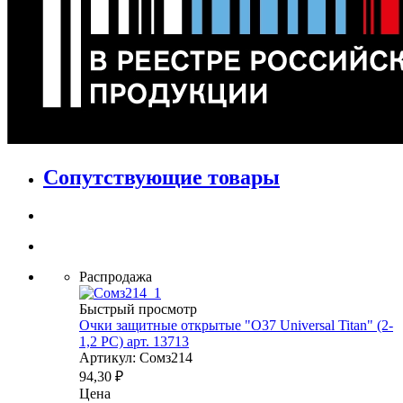
Сопутствующие товары
Распродажа
Быстрый просмотр
Очки защитные открытые "О37 Universal Titan" (2-
1,2 PС) арт. 13713
Артикул: Сомз214
94,30
₽
Цена