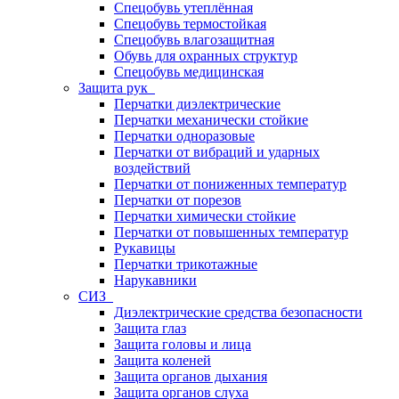
Спецобувь утеплённая
Спецобувь термостойкая
Спецобувь влагозащитная
Обувь для охранных структур
Спецобувь медицинская
Защита рук
Перчатки диэлектрические
Перчатки механически стойкие
Перчатки одноразовые
Перчатки от вибраций и ударных
воздействий
Перчатки от пониженных температур
Перчатки от порезов
Перчатки химически стойкие
Перчатки от повышенных температур
Рукавицы
Перчатки трикотажные
Нарукавники
СИЗ
Диэлектрические средства безопасности
Защита глаз
Защита головы и лица
Защита коленей
Защита органов дыхания
Защита органов слуха