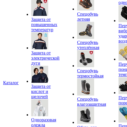
одн
Спецобувь
летняя
Защита от
повышенных
Пер
температур
виб
уда
воз
Спецобувь
утеплённая
Защита от
электрической
дуги
Пер
пон
Спецобувь
тем
термостойкая
Каталог
Защита от
кислот и
щелочей
Пер
Спецобувь
пор
влагозащитная
Одноразовая
одежда
Пер