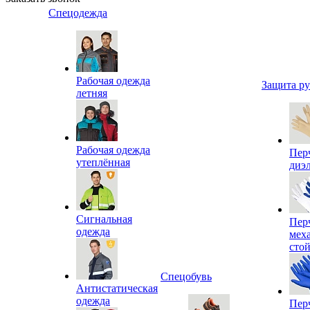
Спецодежда
Рабочая одежда
Защита р
летняя
Рабочая одежда
Пер
утеплённая
диэ
Сигнальная
Пер
одежда
мех
сто
Спецобувь
Антистатическая
одежда
Пер