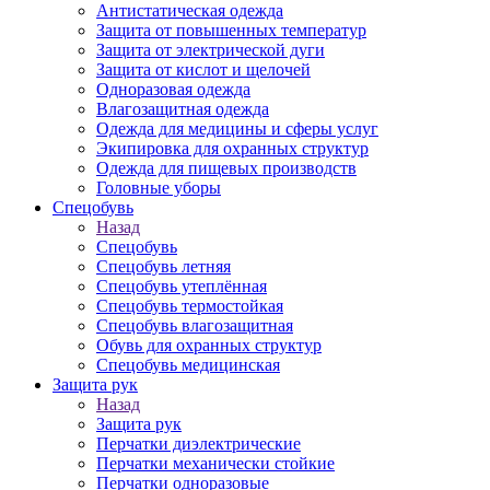
Антистатическая одежда
Защита от повышенных температур
Защита от электрической дуги
Защита от кислот и щелочей
Одноразовая одежда
Влагозащитная одежда
Одежда для медицины и сферы услуг
Экипировка для охранных структур
Одежда для пищевых производств
Головные уборы
Спецобувь
Назад
Спецобувь
Спецобувь летняя
Спецобувь утеплённая
Спецобувь термостойкая
Спецобувь влагозащитная
Обувь для охранных структур
Спецобувь медицинская
Защита рук
Назад
Защита рук
Перчатки диэлектрические
Перчатки механически стойкие
Перчатки одноразовые