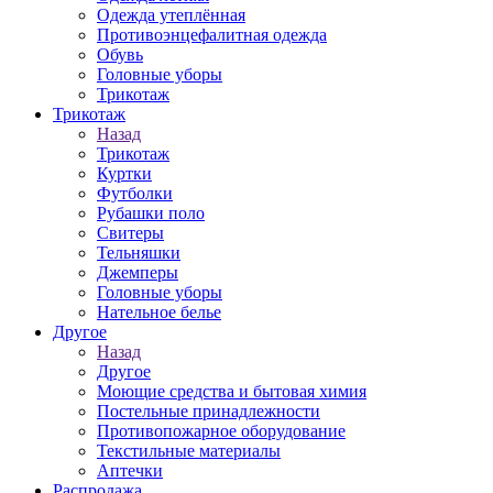
Одежда утеплённая
Противоэнцефалитная одежда
Обувь
Головные уборы
Трикотаж
Трикотаж
Назад
Трикотаж
Куртки
Футболки
Рубашки поло
Свитеры
Тельняшки
Джемперы
Головные уборы
Нательное белье
Другое
Назад
Другое
Моющие средства и бытовая химия
Постельные принадлежности
Противопожарное оборудование
Текстильные материалы
Аптечки
Распродажа