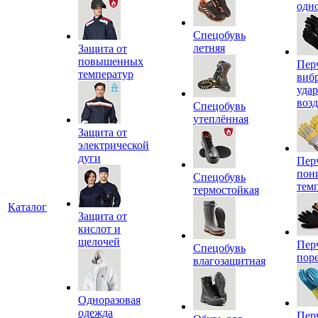
одн
Спецобувь
летняя
Защита от
повышенных
Пер
температур
виб
уда
воз
Спецобувь
утеплённая
Защита от
электрической
дуги
Пер
пон
Спецобувь
тем
термостойкая
Каталог
Защита от
кислот и
щелочей
Пер
Спецобувь
пор
влагозащитная
Одноразовая
одежда
Пер