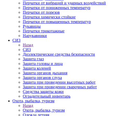
Перчатки от вибраций и ударных воздействий
Перчатки от пониженных температур
Перчатки от порезов
Перчатки химически стойкие
Перчатки от повышенных температур
Рукавицы
Перчатки трикотажные
Нарукавники
СИЗ
Назад
СИЗ
Диэлектрические средства безопасности
Защита глаз
Защита головы и лица
Защита коленей
Защита органов дыхания
Защита органов слуха
Защита при проведении высотных работ
Защита при проведении сварочных работ
Средства защиты кожи
Оградительный инвентарь
Охота, рыбалка, туризм
Назад
Охота, рыбалка, туризм
Одежда летняя