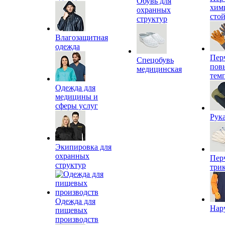
Обувь для
хим
охранных
сто
структур
Влагозащитная
одежда
Пер
Спецобувь
пов
медицинская
тем
Одежда для
медицины и
сферы услуг
Рук
Экипировка для
охранных
Пер
структур
три
Одежда для
Нар
пищевых
производств