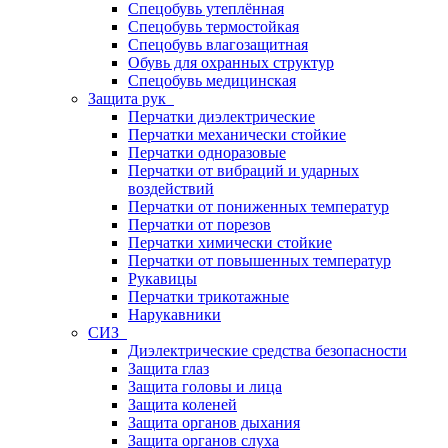
Спецобувь утеплённая
Спецобувь термостойкая
Спецобувь влагозащитная
Обувь для охранных структур
Спецобувь медицинская
Защита рук
Перчатки диэлектрические
Перчатки механически стойкие
Перчатки одноразовые
Перчатки от вибраций и ударных
воздействий
Перчатки от пониженных температур
Перчатки от порезов
Перчатки химически стойкие
Перчатки от повышенных температур
Рукавицы
Перчатки трикотажные
Нарукавники
СИЗ
Диэлектрические средства безопасности
Защита глаз
Защита головы и лица
Защита коленей
Защита органов дыхания
Защита органов слуха