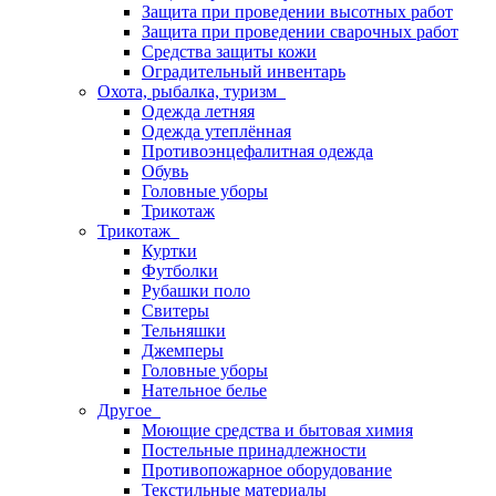
Защита при проведении высотных работ
Защита при проведении сварочных работ
Средства защиты кожи
Оградительный инвентарь
Охота, рыбалка, туризм
Одежда летняя
Одежда утеплённая
Противоэнцефалитная одежда
Обувь
Головные уборы
Трикотаж
Трикотаж
Куртки
Футболки
Рубашки поло
Свитеры
Тельняшки
Джемперы
Головные уборы
Нательное белье
Другое
Моющие средства и бытовая химия
Постельные принадлежности
Противопожарное оборудование
Текстильные материалы