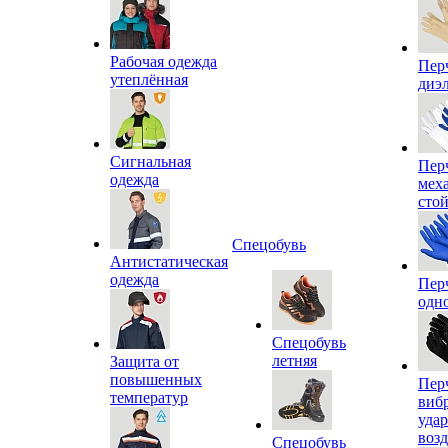
Рабочая одежда
Пер
утеплённая
диэ
Сигнальная
Пер
одежда
мех
сто
Спецобувь
Антистатическая
одежда
Пер
одн
Спецобувь
летняя
Защита от
повышенных
Пер
температур
виб
уда
воз
Спецобувь