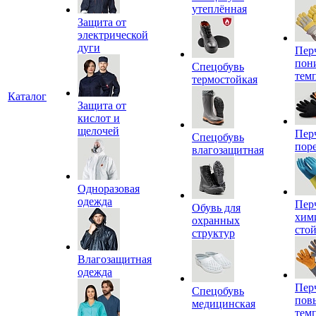
утеплённая
Защита от
электрической
дуги
Пер
пон
Спецобувь
тем
термостойкая
Каталог
Защита от
кислот и
щелочей
Пер
Спецобувь
пор
влагозащитная
Одноразовая
одежда
Пер
Обувь для
хим
охранных
сто
структур
Влагозащитная
одежда
Пер
Спецобувь
пов
медицинская
тем