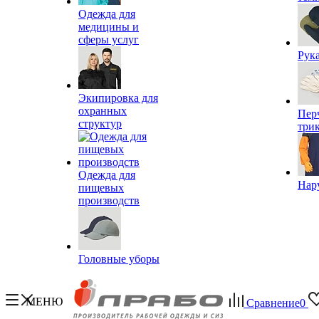
Одежда для
медицины и
сферы услуг
Рук
Экипировка для
охранных
Пер
структур
три
Одежда для
Нар
пищевых
производств
Головные уборы
МЕНЮ
Сравнение
0