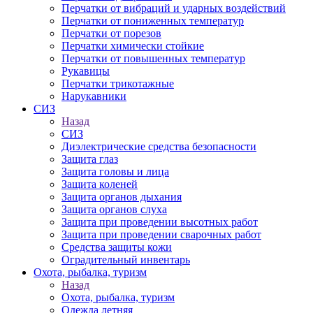
Перчатки от вибраций и ударных воздействий
Перчатки от пониженных температур
Перчатки от порезов
Перчатки химически стойкие
Перчатки от повышенных температур
Рукавицы
Перчатки трикотажные
Нарукавники
СИЗ
Назад
СИЗ
Диэлектрические средства безопасности
Защита глаз
Защита головы и лица
Защита коленей
Защита органов дыхания
Защита органов слуха
Защита при проведении высотных работ
Защита при проведении сварочных работ
Средства защиты кожи
Оградительный инвентарь
Охота, рыбалка, туризм
Назад
Охота, рыбалка, туризм
Одежда летняя