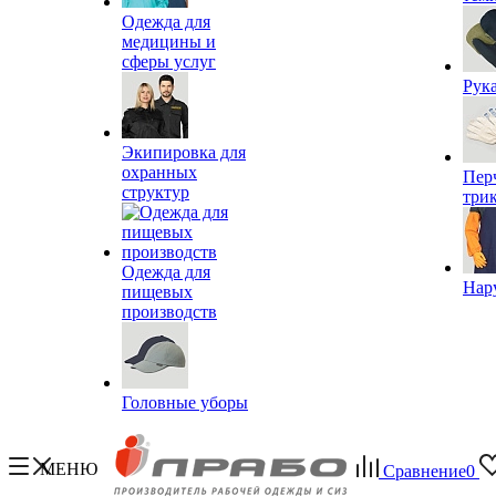
Одежда для
медицины и
сферы услуг
Рук
Экипировка для
охранных
Пер
структур
три
Одежда для
Нар
пищевых
производств
Головные уборы
МЕНЮ
Сравнение
0