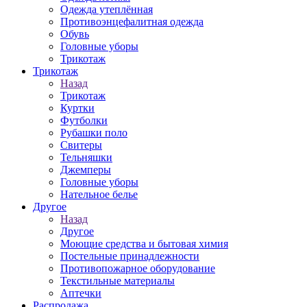
Одежда утеплённая
Противоэнцефалитная одежда
Обувь
Головные уборы
Трикотаж
Трикотаж
Назад
Трикотаж
Куртки
Футболки
Рубашки поло
Свитеры
Тельняшки
Джемперы
Головные уборы
Нательное белье
Другое
Назад
Другое
Моющие средства и бытовая химия
Постельные принадлежности
Противопожарное оборудование
Текстильные материалы
Аптечки
Распродажа