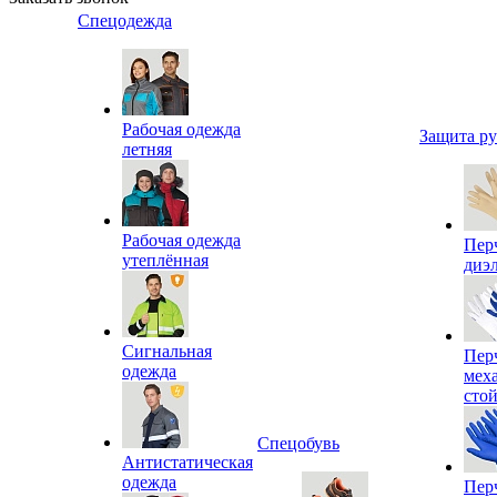
Спецодежда
Рабочая одежда
Защита р
летняя
Рабочая одежда
Пер
утеплённая
диэ
Сигнальная
Пер
одежда
мех
сто
Спецобувь
Антистатическая
одежда
Пер