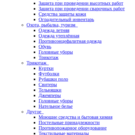
Защита при проведении высотных работ
Защита при проведении сварочных работ
Средства защиты кожи
Оградительный инвентарь
Охота, рыбалка, туризм
Одежда летняя
Одежда утеплённая
Противоэнцефалитная одежда
Обувь
Головные уборы
Трикотаж
Трикотаж
Куртки
Футболки
Рубашки поло
Свитеры
Тельняшки
Джемперы
Головные уборы
Нательное белье
Другое
Моющие средства и бытовая химия
Постельные принадлежности
Противопожарное оборудование
Текстильные материалы