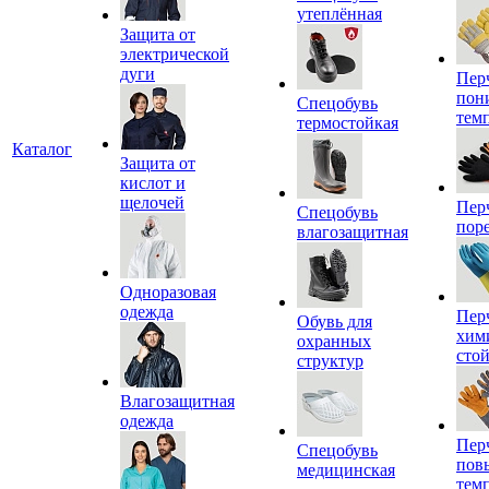
утеплённая
Защита от
электрической
дуги
Пер
пон
Спецобувь
тем
термостойкая
Каталог
Защита от
кислот и
щелочей
Пер
Спецобувь
пор
влагозащитная
Одноразовая
одежда
Пер
Обувь для
хим
охранных
сто
структур
Влагозащитная
одежда
Пер
Спецобувь
пов
медицинская
тем