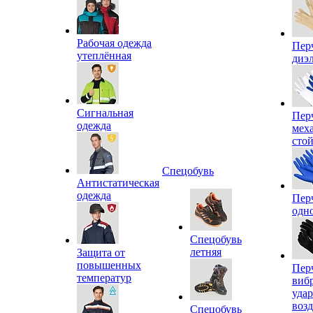
Рабочая одежда
Пер
утеплённая
диэ
Сигнальная
Пер
одежда
мех
сто
Спецобувь
Антистатическая
одежда
Пер
одн
Спецобувь
летняя
Защита от
повышенных
Пер
температур
виб
уда
воз
Спецобувь