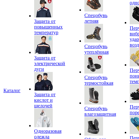
одн
Спецобувь
летняя
Защита от
повышенных
Пер
температур
виб
уда
воз
Спецобувь
утеплённая
Защита от
электрической
дуги
Пер
пон
Спецобувь
тем
термостойкая
Каталог
Защита от
кислот и
щелочей
Пер
Спецобувь
пор
влагозащитная
Одноразовая
одежда
Пер