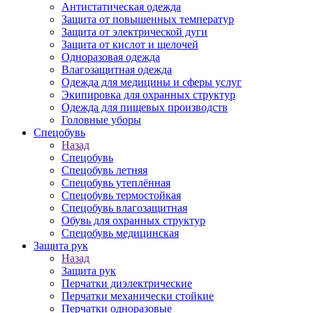
Антистатическая одежда
Защита от повышенных температур
Защита от электрической дуги
Защита от кислот и щелочей
Одноразовая одежда
Влагозащитная одежда
Одежда для медицины и сферы услуг
Экипировка для охранных структур
Одежда для пищевых производств
Головные уборы
Спецобувь
Назад
Спецобувь
Спецобувь летняя
Спецобувь утеплённая
Спецобувь термостойкая
Спецобувь влагозащитная
Обувь для охранных структур
Спецобувь медицинская
Защита рук
Назад
Защита рук
Перчатки диэлектрические
Перчатки механически стойкие
Перчатки одноразовые