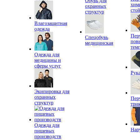
Обувь для
хим
охранных
сто
структур
Влагозащитная
одежда
Пер
Спецобувь
пов
медицинская
тем
Одежда для
медицины и
сферы услуг
Рук
Экипировка для
охранных
Пер
структур
три
Одежда для
Нар
пищевых
производств