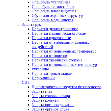
Спецобувь утеплённая
Спецобувь термостойкая
Спецобувь влагозащитная
Обувь для охранных структур
Спецобувь медицинская
Защита рук
Перчатки диэлектрические
Перчатки механически стойкие
Перчатки одноразовые
Перчатки от вибраций и ударных
воздействий
Перчатки от пониженных температур
Перчатки от порезов
Перчатки химически стойкие
Перчатки от повышенных температур
Рукавицы
Перчатки трикотажные
Нарукавники
СИЗ
Диэлектрические средства безопасности
Защита глаз
Защита головы и лица
Защита коленей
Защита органов дыхания
Защита органов слуха