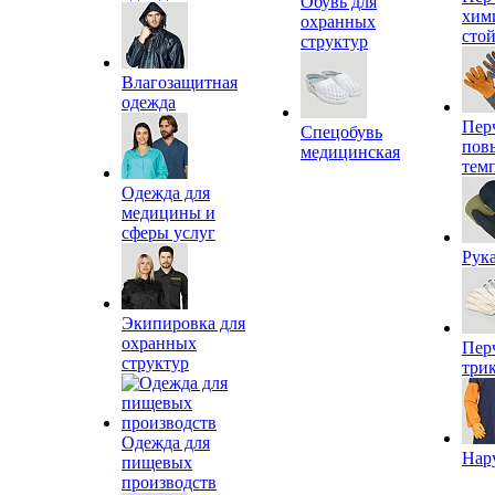
Обувь для
хим
охранных
сто
структур
Влагозащитная
одежда
Пер
Спецобувь
пов
медицинская
тем
Одежда для
медицины и
сферы услуг
Рук
Экипировка для
охранных
Пер
структур
три
Одежда для
Нар
пищевых
производств