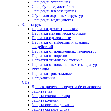
Спецобувь утеплённая
Спецобувь термостойкая
Спецобувь влагозащитная
Обувь для охранных структур
Спецобувь медицинская
Защита рук
Перчатки диэлектрические
Перчатки механически стойкие
Перчатки одноразовые
Перчатки от вибраций и ударных
воздействий
Перчатки от пониженных температур
Перчатки от порезов
Перчатки химически стойкие
Перчатки от повышенных температур
Рукавицы
Перчатки трикотажные
Нарукавники
СИЗ
Диэлектрические средства безопасности
Защита глаз
Защита головы и лица
Защита коленей
Защита органов дыхания
Защита органов слуха