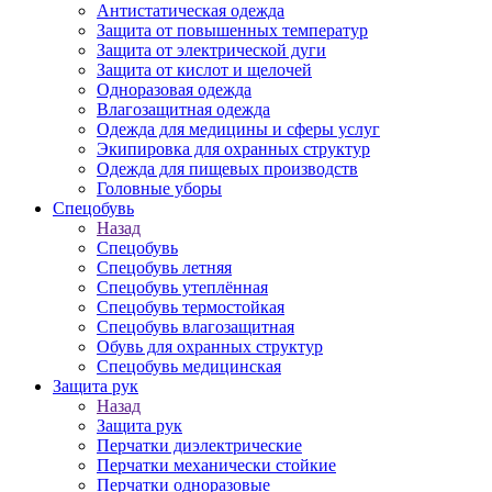
Антистатическая одежда
Защита от повышенных температур
Защита от электрической дуги
Защита от кислот и щелочей
Одноразовая одежда
Влагозащитная одежда
Одежда для медицины и сферы услуг
Экипировка для охранных структур
Одежда для пищевых производств
Головные уборы
Спецобувь
Назад
Спецобувь
Спецобувь летняя
Спецобувь утеплённая
Спецобувь термостойкая
Спецобувь влагозащитная
Обувь для охранных структур
Спецобувь медицинская
Защита рук
Назад
Защита рук
Перчатки диэлектрические
Перчатки механически стойкие
Перчатки одноразовые