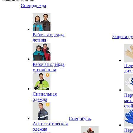
Спецодежда
Рабочая одежда
Защита р
летняя
Рабочая одежда
Пер
утеплённая
диэ
Сигнальная
Пер
одежда
мех
сто
Спецобувь
Антистатическая
одежда
Пер