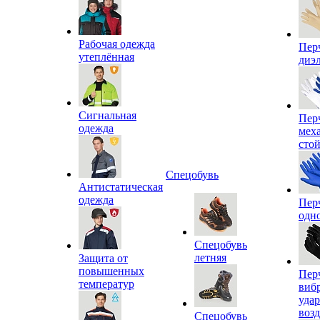
Рабочая одежда
Пер
утеплённая
диэ
Сигнальная
Пер
одежда
мех
сто
Спецобувь
Антистатическая
одежда
Пер
одн
Спецобувь
летняя
Защита от
повышенных
Пер
температур
виб
уда
воз
Спецобувь