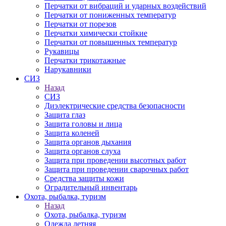
Перчатки от вибраций и ударных воздействий
Перчатки от пониженных температур
Перчатки от порезов
Перчатки химически стойкие
Перчатки от повышенных температур
Рукавицы
Перчатки трикотажные
Нарукавники
СИЗ
Назад
СИЗ
Диэлектрические средства безопасности
Защита глаз
Защита головы и лица
Защита коленей
Защита органов дыхания
Защита органов слуха
Защита при проведении высотных работ
Защита при проведении сварочных работ
Средства защиты кожи
Оградительный инвентарь
Охота, рыбалка, туризм
Назад
Охота, рыбалка, туризм
Одежда летняя