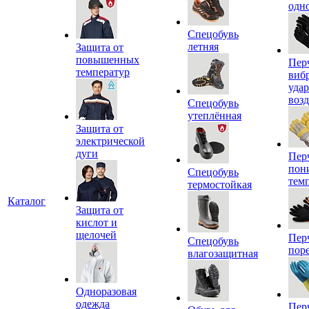
одн
Спецобувь
летняя
Защита от
повышенных
Пер
температур
виб
уда
воз
Спецобувь
утеплённая
Защита от
электрической
дуги
Пер
пон
Спецобувь
тем
термостойкая
Каталог
Защита от
кислот и
щелочей
Пер
Спецобувь
пор
влагозащитная
Одноразовая
одежда
Пер