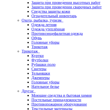
Защита при проведении высотных работ
Защита при проведении сварочных работ
Средства защиты кожи
Оградительный инвентарь
Охота, рыбалка, туризм
Одежда летняя
Одежда утеплённая
Противоэнцефалитная одежда
Обувь
Головные уборы
Трикотаж
Трикотаж
Куртки
Футболки
Рубашки поло
Свитеры
Тельняшки
Джемперы
Головные уборы
Нательное белье
Другое
Моющие средства и бытовая химия
Постельные принадлежности
Противопожарное оборудование
Текстильные материалы