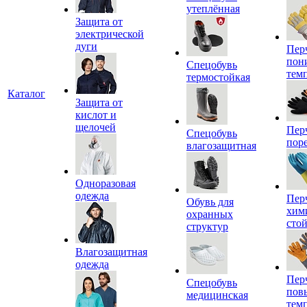
утеплённая
Защита от
электрической
дуги
Пер
пон
Спецобувь
тем
термостойкая
Каталог
Защита от
кислот и
щелочей
Пер
Спецобувь
пор
влагозащитная
Одноразовая
одежда
Пер
Обувь для
хим
охранных
сто
структур
Влагозащитная
одежда
Пер
Спецобувь
пов
медицинская
тем