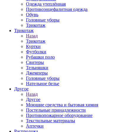
Одежда утеплённая
Противоэнцефалитная одежда
Обувь
Головные уборы
Трикотаж
Трикотаж
Назад
Трикотаж
Куртки
Футболки
Рубашки поло
Свитеры
Тельняшки
Джемперы
Головные уборы
Нательное белье
Другое
Назад
Другое
Моющие средства и бытовая химия
Постельные принадлежности
Противопожарное оборудование
Текстильные материалы
Аптечки
Распродажа