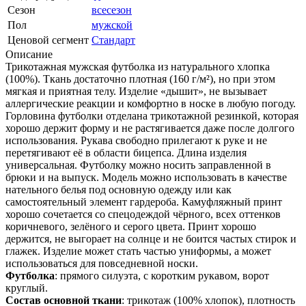
Сезон
всесезон
Пол
мужской
Ценовой сегмент
Стандарт
Описание
Трикотажная мужская футболка из натурального хлопка
(100%). Ткань достаточно плотная (160 г/м²), но при этом
мягкая и приятная телу. Изделие «дышит», не вызывает
аллергические реакции и комфортно в носке в любую погоду.
Горловина футболки отделана трикотажной резинкой, которая
хорошо держит форму и не растягивается даже после долгого
использования. Рукава свободно прилегают к руке и не
перетягивают её в области бицепса. Длина изделия
универсальная. Футболку можно носить заправленной в
брюки и на выпуск. Модель можно использовать в качестве
нательного белья под основную одежду или как
самостоятельный элемент гардероба. Камуфляжный принт
хорошо сочетается со спецодеждой чёрного, всех оттенков
коричневого, зелёного и серого цвета. Принт хорошо
держится, не выгорает на солнце и не боится частых стирок и
глажек. Изделие может стать частью униформы, а может
использоваться для повседневной носки.
Футболка
: прямого силуэта, с коротким рукавом, ворот
круглый.
Состав основной ткани
: трикотаж (100% хлопок), плотность