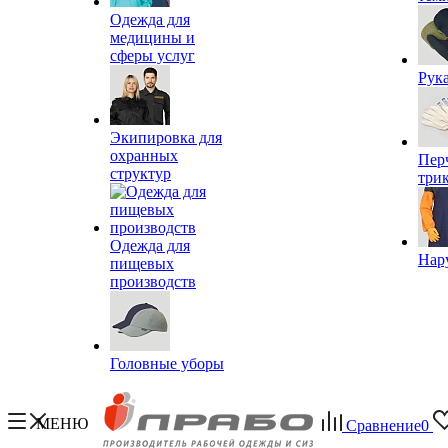
Одежда для
медицины и
сферы услуг
Рук
Экипировка для
охранных
Пер
структур
три
Одежда для
Нар
пищевых
производств
Головные уборы
МЕНЮ
Сравнение
0