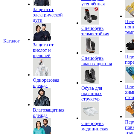
утеплённая
Защита от
электрической
дуги
Пер
пон
Спецобувь
тем
термостойкая
Каталог
Защита от
кислот и
щелочей
Пер
Спецобувь
пор
влагозащитная
Одноразовая
одежда
Пер
Обувь для
хим
охранных
сто
структур
Влагозащитная
одежда
Пер
Спецобувь
пов
медицинская
тем