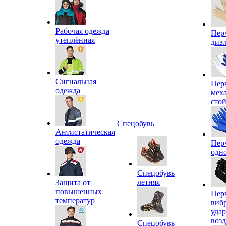
Рабочая одежда
Пер
утеплённая
диэ
Сигнальная
Пер
одежда
мех
сто
Спецобувь
Антистатическая
одежда
Пер
одн
Спецобувь
летняя
Защита от
повышенных
Пер
температур
виб
уда
воз
Спецобувь