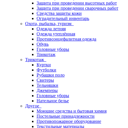
Защита при проведении высотных работ
Защита при проведении сварочных работ
Средства защиты кожи
Оградительный инвентарь
Охота, рыбалка, туризм
Одежда летняя
Одежда утеплённая
Противоэнцефалитная одежда
Обувь
Головные уборы
Трикотаж
Трикотаж
Куртки
Футболки
Рубашки поло
Свитеры
Тельняшки
Джемперы
Головные уборы
Нательное белье
Другое
Моющие средства и бытовая химия
Постельные принадлежности
Противопожарное оборудование
Текстильные материалы