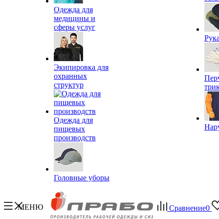
Одежда для
медицины и
сферы услуг
Рук
Экипировка для
охранных
Пер
структур
три
Одежда для
Нар
пищевых
производств
Головные уборы
МЕНЮ
Сравнение
0