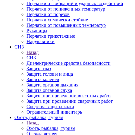
Перчатки от вибраций и ударных воздействий
Перчатки от пониженных температур
Перчатки от порезов
Перчатки химически стойкие
Перчатки от повышенных температур
Рукавицы
Перчатки трикотажные
Нарукавники
СИЗ
Назад
СИЗ
Диэлектрические средства безопасности
Защита глаз
Защита головы и лица
Защита коленей
Защита органов дыхания
Защита органов слуха
Защита при проведении высотных работ
Защита при проведении сварочных работ
Средства защиты кожи
Оградительный инвентарь
Охота, рыбалка, туризм
Назад
Охота, рыбалка, туризм
Одежда летняя