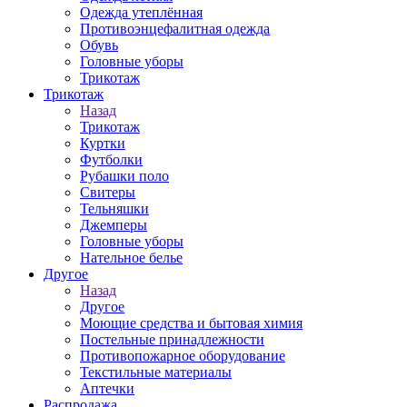
Одежда утеплённая
Противоэнцефалитная одежда
Обувь
Головные уборы
Трикотаж
Трикотаж
Назад
Трикотаж
Куртки
Футболки
Рубашки поло
Свитеры
Тельняшки
Джемперы
Головные уборы
Нательное белье
Другое
Назад
Другое
Моющие средства и бытовая химия
Постельные принадлежности
Противопожарное оборудование
Текстильные материалы
Аптечки
Распродажа