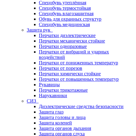
Спецобувь утеплённая
Спецобувь термостойкая
Спецобувь влагозащитная
Обувь для охранных структур
Спецобувь медицинская
Защита рук
Перчатки диэлектрические
Перчатки механически стойкие
Перчатки одноразовые
Перчатки от вибраций и ударных
воздействий
Перчатки от пониженных температур
Перчатки от порезов
Перчатки химически стойкие
Перчатки от повышенных температур
Рукавицы
Перчатки трикотажные
Нарукавники
СИЗ
Диэлектрические средства безопасности
Защита глаз
Защита головы и лица
Защита коленей
Защита органов дыхания
Защита органов слуха