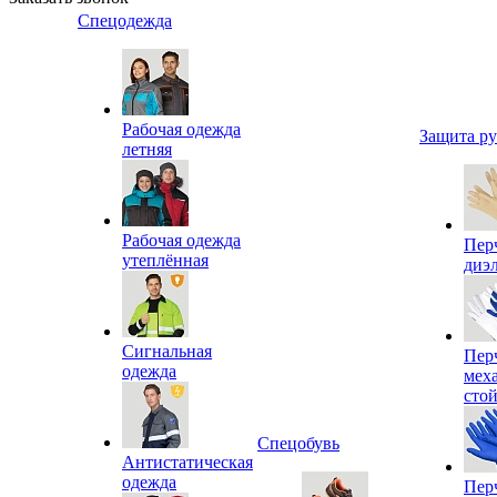
Спецодежда
Рабочая одежда
Защита р
летняя
Рабочая одежда
Пер
утеплённая
диэ
Сигнальная
Пер
одежда
мех
сто
Спецобувь
Антистатическая
одежда
Пер