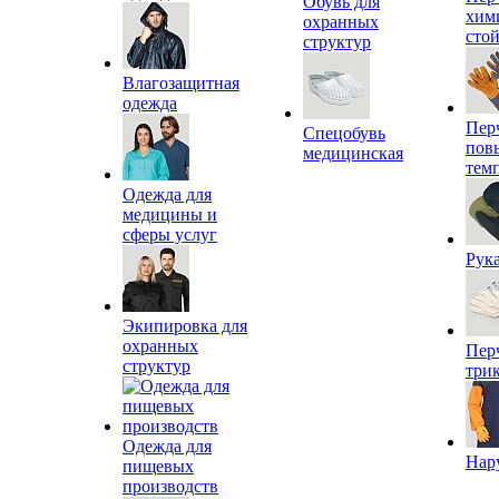
Обувь для
хим
охранных
сто
структур
Влагозащитная
одежда
Пер
Спецобувь
пов
медицинская
тем
Одежда для
медицины и
сферы услуг
Рук
Экипировка для
охранных
Пер
структур
три
Одежда для
Нар
пищевых
производств