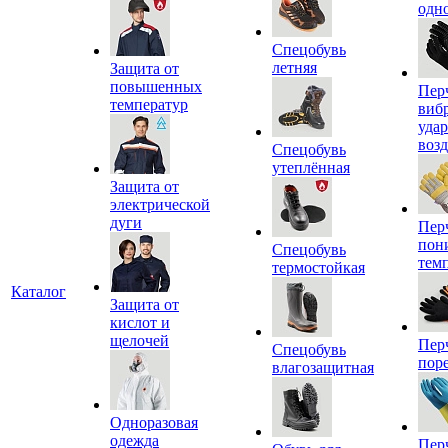
одн
Спецобувь
летняя
Защита от
повышенных
Пер
температур
виб
уда
воз
Спецобувь
утеплённая
Защита от
электрической
дуги
Пер
пон
Спецобувь
тем
термостойкая
Каталог
Защита от
кислот и
щелочей
Пер
Спецобувь
пор
влагозащитная
Одноразовая
одежда
Пер