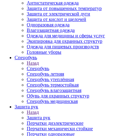
Антистатическая одежда
Защита от повышенных температур
Защита от электрической дуги
Защита от кислот и щелочей
Одноразовая одежда
Влагозащитная одежда
Одежда для медицины и сферы услуг
Экипировка для охранных структур
Одежда для пищевых производств
Головные уборы
Спецобувь
Назад
Спецобувь
Спецобувь летняя
Спецобувь утеплённая
Спецобувь термостойкая
Спецобувь влагозащитная
Обувь для охранных структур
Спецобувь медицинская
Защита рук
Назад
Защита рук
Перчатки диэлектрические
Перчатки механически стойкие
Перчатки одноразовые