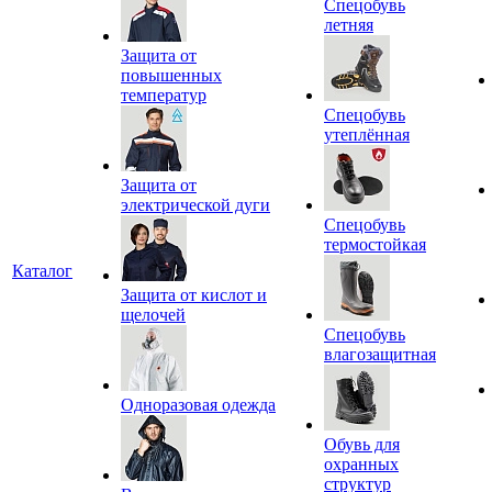
Спецобувь
летняя
Защита от
повышенных
температур
Спецобувь
утеплённая
Защита от
электрической дуги
Спецобувь
термостойкая
Каталог
Защита от кислот и
щелочей
Спецобувь
влагозащитная
Одноразовая одежда
Обувь для
охранных
структур