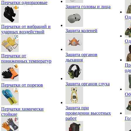
Перчатки одноразовые
Защита головы и лица
Од
Перчатки от вибраций и
Защита коленей
ударных воздействий
Од
Защита органов
Перчатки от
дыхания
пониженных температур
Пр
од
Защита органов слуха
Перчатки от порезов
Об
Защита при
Перчатки химически
проведении высотных
стойкие
работ
Го