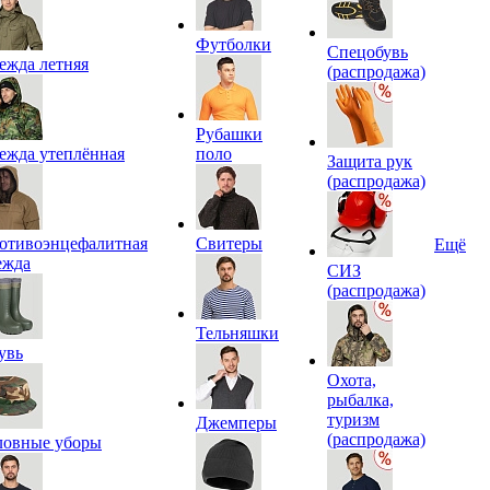
Футболки
Спецобувь
ежда летняя
(распродажа)
Рубашки
ежда утеплённая
поло
Защита рук
(распродажа)
отивоэнцефалитная
Свитеры
Ещё
ежда
СИЗ
(распродажа)
Тельняшки
увь
Охота,
рыбалка,
туризм
Джемперы
(распродажа)
ловные уборы