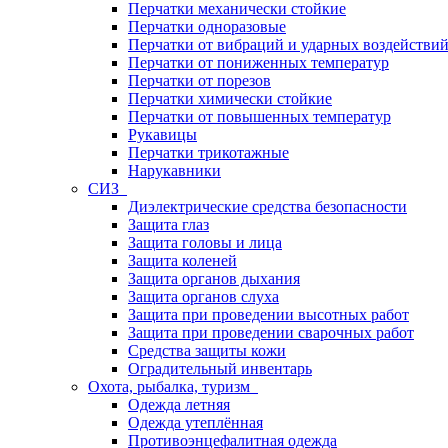
Перчатки механически стойкие
Перчатки одноразовые
Перчатки от вибраций и ударных воздействи
Перчатки от пониженных температур
Перчатки от порезов
Перчатки химически стойкие
Перчатки от повышенных температур
Рукавицы
Перчатки трикотажные
Нарукавники
СИЗ
Диэлектрические средства безопасности
Защита глаз
Защита головы и лица
Защита коленей
Защита органов дыхания
Защита органов слуха
Защита при проведении высотных работ
Защита при проведении сварочных работ
Средства защиты кожи
Оградительный инвентарь
Охота, рыбалка, туризм
Одежда летняя
Одежда утеплённая
Противоэнцефалитная одежда