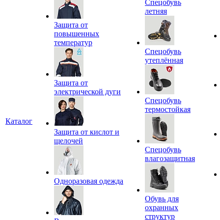
Спецобувь
летняя
Защита от
повышенных
температур
Спецобувь
утеплённая
Защита от
электрической дуги
Спецобувь
термостойкая
Каталог
Защита от кислот и
щелочей
Спецобувь
влагозащитная
Одноразовая одежда
Обувь для
охранных
структур