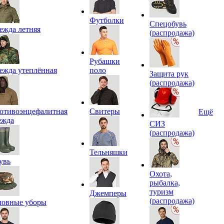
Футболки
Спецобувь
ежда летняя
(распродажа)
Рубашки
ежда утеплённая
поло
Защита рук
(распродажа)
отивоэнцефалитная
Свитеры
Ещё
ежда
СИЗ
(распродажа)
Тельняшки
увь
Охота,
рыбалка,
туризм
Джемперы
(распродажа)
ловные уборы