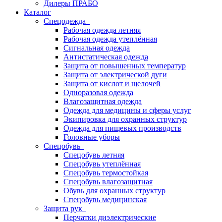
Дилеры ПРАБО
Каталог
Спецодежда
Рабочая одежда летняя
Рабочая одежда утеплённая
Сигнальная одежда
Антистатическая одежда
Защита от повышенных температур
Защита от электрической дуги
Защита от кислот и щелочей
Одноразовая одежда
Влагозащитная одежда
Одежда для медицины и сферы услуг
Экипировка для охранных структур
Одежда для пищевых производств
Головные уборы
Спецобувь
Спецобувь летняя
Спецобувь утеплённая
Спецобувь термостойкая
Спецобувь влагозащитная
Обувь для охранных структур
Спецобувь медицинская
Защита рук
Перчатки диэлектрические