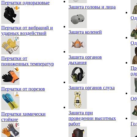
Перчатки одноразовые
Защита головы и лица
Од
Перчатки от вибраций и
Защита коленей
ударных воздействий
Од
Защита органов
Перчатки от
дыхания
пониженных температур
Пр
од
Защита органов слуха
Перчатки от порезов
Об
Защита при
Перчатки химически
проведении высотных
стойкие
работ
Го