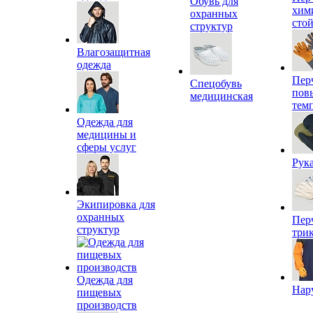
Обувь для
хим
охранных
сто
структур
Влагозащитная
одежда
Пер
Спецобувь
пов
медицинская
тем
Одежда для
медицины и
сферы услуг
Рук
Экипировка для
охранных
Пер
структур
три
Одежда для
Нар
пищевых
производств