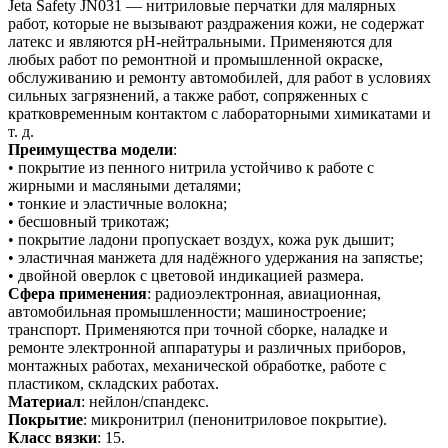
Jeta Safety JN031 — нитриловые перчатки для малярных
работ, которые не вызывают раздражения кожи, не содержат
латекс и являются pH-нейтральными. Применяются для
любых работ по ремонтной и промышленной окраске,
обслуживанию и ремонту автомобилей, для работ в условиях
сильных загрязнений, а также работ, сопряженных с
кратковременным контактом с лабораторными химикатами и
т. д.
Преимущества модели
:
• покрытие из пенного нитрила устойчиво к работе с
жирными и масляными деталями;
• тонкие и эластичные волокна;
• бесшовный трикотаж;
• покрытие ладони пропускает воздух, кожа рук дышит;
• эластичная манжета для надёжного удержания на запястье;
• двойной оверлок с цветовой индикацией размера.
Сфера применения
: радиоэлектронная, авиационная,
автомобильная промышленности; машиностроение;
транспорт. Применяются при точной сборке, наладке и
ремонте электронной аппаратуры и различных приборов,
монтажных работах, механической обработке, работе с
пластиком, складских работах.
Материал
: нейлон/спандекс.
Покрытие
: микронитрил (пенонитриловое покрытие).
Класс вязки
: 15.