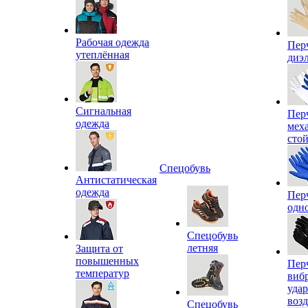
Рабочая одежда
Пер
утеплённая
диэ
Сигнальная
Пер
одежда
мех
сто
Спецобувь
Антистатическая
одежда
Пер
одн
Спецобувь
летняя
Защита от
повышенных
Пер
температур
виб
уда
воз
Спецобувь