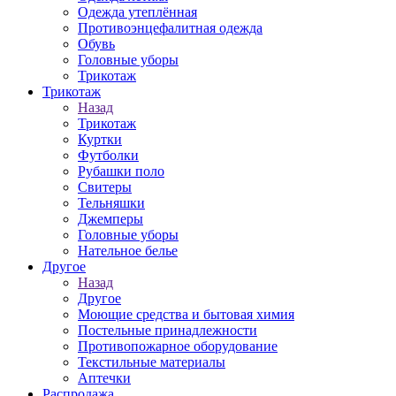
Одежда утеплённая
Противоэнцефалитная одежда
Обувь
Головные уборы
Трикотаж
Трикотаж
Назад
Трикотаж
Куртки
Футболки
Рубашки поло
Свитеры
Тельняшки
Джемперы
Головные уборы
Нательное белье
Другое
Назад
Другое
Моющие средства и бытовая химия
Постельные принадлежности
Противопожарное оборудование
Текстильные материалы
Аптечки
Распродажа