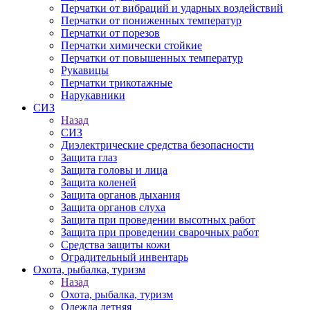
Перчатки от вибраций и ударных воздействий
Перчатки от пониженных температур
Перчатки от порезов
Перчатки химически стойкие
Перчатки от повышенных температур
Рукавицы
Перчатки трикотажные
Нарукавники
СИЗ
Назад
СИЗ
Диэлектрические средства безопасности
Защита глаз
Защита головы и лица
Защита коленей
Защита органов дыхания
Защита органов слуха
Защита при проведении высотных работ
Защита при проведении сварочных работ
Средства защиты кожи
Оградительный инвентарь
Охота, рыбалка, туризм
Назад
Охота, рыбалка, туризм
Одежда летняя