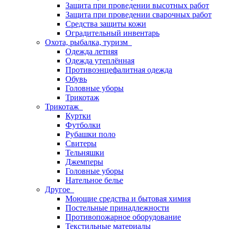
Защита при проведении высотных работ
Защита при проведении сварочных работ
Средства защиты кожи
Оградительный инвентарь
Охота, рыбалка, туризм
Одежда летняя
Одежда утеплённая
Противоэнцефалитная одежда
Обувь
Головные уборы
Трикотаж
Трикотаж
Куртки
Футболки
Рубашки поло
Свитеры
Тельняшки
Джемперы
Головные уборы
Нательное белье
Другое
Моющие средства и бытовая химия
Постельные принадлежности
Противопожарное оборудование
Текстильные материалы