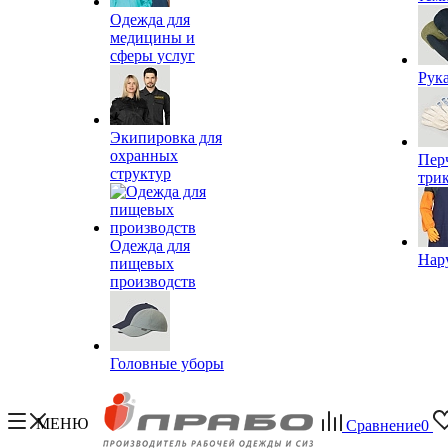
Одежда для
медицины и
сферы услуг
Рук
Экипировка для
охранных
Пер
структур
три
Одежда для
Нар
пищевых
производств
Головные уборы
МЕНЮ
Сравнение
0