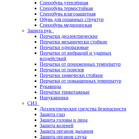
Спецобувь утеплённая
Спецобувь термостойкая
Спецобувь влагозащитная
Обувь для охранных структур
Спецобувь медицинская
Защита рук
Перчатки диэлектрические
Перчатки механически стойкие
Перчатки одноразовые
Перчатки от вибраций и ударных
воздействий
Перчатки от пониженных температур
Перчатки от порезов
Перчатки химически стойкие
Перчатки от повышенных температур
Рукавицы
Перчатки трикотажные
Нарукавники
СИЗ
Диэлектрические средства безопасности
Защита глаз
Защита головы и лица
Защита коленей
Защита органов дыхания
Защита органов слуха