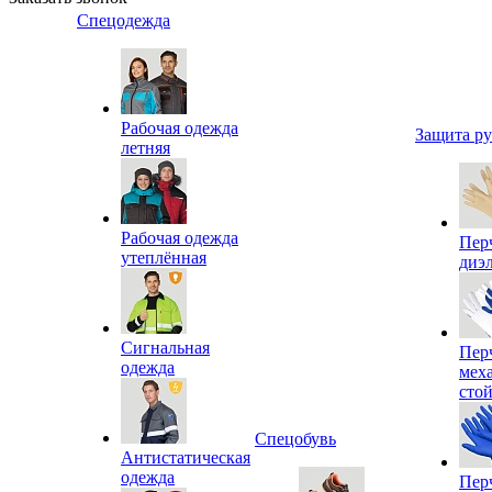
Спецодежда
Рабочая одежда
Защита р
летняя
Рабочая одежда
Пер
утеплённая
диэ
Сигнальная
Пер
одежда
мех
сто
Спецобувь
Антистатическая
одежда
Пер