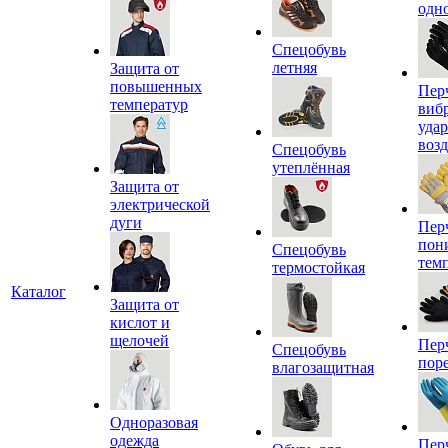
одн
Спецобувь
летняя
Защита от
повышенных
Пер
температур
виб
уда
воз
Спецобувь
утеплённая
Защита от
электрической
дуги
Пер
пон
Спецобувь
тем
термостойкая
Каталог
Защита от
кислот и
щелочей
Пер
Спецобувь
пор
влагозащитная
Одноразовая
одежда
Пер