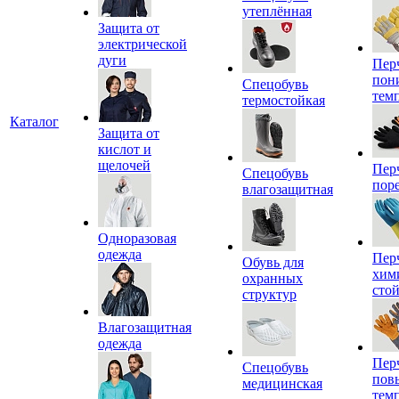
утеплённая
Защита от
электрической
дуги
Пер
пон
Спецобувь
тем
термостойкая
Каталог
Защита от
кислот и
щелочей
Пер
Спецобувь
пор
влагозащитная
Одноразовая
одежда
Пер
Обувь для
хим
охранных
сто
структур
Влагозащитная
одежда
Пер
Спецобувь
пов
медицинская
тем