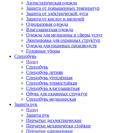
Антистатическая одежда
Защита от повышенных температур
Защита от электрической дуги
Защита от кислот и щелочей
Одноразовая одежда
Влагозащитная одежда
Одежда для медицины и сферы услуг
Экипировка для охранных структур
Одежда для пищевых производств
Головные уборы
Спецобувь
Назад
Спецобувь
Спецобувь летняя
Спецобувь утеплённая
Спецобувь термостойкая
Спецобувь влагозащитная
Обувь для охранных структур
Спецобувь медицинская
Защита рук
Назад
Защита рук
Перчатки диэлектрические
Перчатки механически стойкие
Перчатки одноразовые