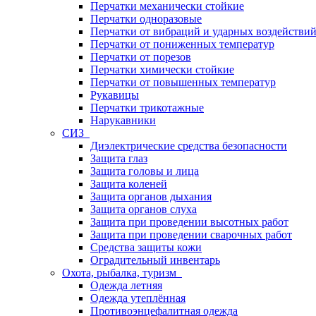
Перчатки механически стойкие
Перчатки одноразовые
Перчатки от вибраций и ударных воздействи
Перчатки от пониженных температур
Перчатки от порезов
Перчатки химически стойкие
Перчатки от повышенных температур
Рукавицы
Перчатки трикотажные
Нарукавники
СИЗ
Диэлектрические средства безопасности
Защита глаз
Защита головы и лица
Защита коленей
Защита органов дыхания
Защита органов слуха
Защита при проведении высотных работ
Защита при проведении сварочных работ
Средства защиты кожи
Оградительный инвентарь
Охота, рыбалка, туризм
Одежда летняя
Одежда утеплённая
Противоэнцефалитная одежда