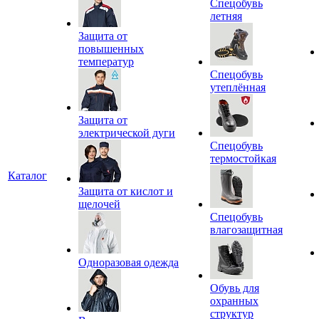
Спецобувь
летняя
Защита от
повышенных
температур
Спецобувь
утеплённая
Защита от
электрической дуги
Спецобувь
термостойкая
Каталог
Защита от кислот и
щелочей
Спецобувь
влагозащитная
Одноразовая одежда
Обувь для
охранных
структур