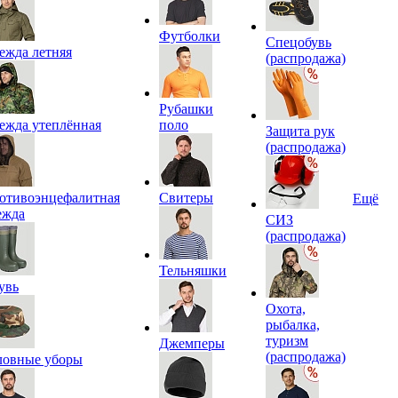
Футболки
Спецобувь
ежда летняя
(распродажа)
Рубашки
ежда утеплённая
поло
Защита рук
(распродажа)
отивоэнцефалитная
Свитеры
Ещё
ежда
СИЗ
(распродажа)
Тельняшки
увь
Охота,
рыбалка,
туризм
Джемперы
(распродажа)
ловные уборы