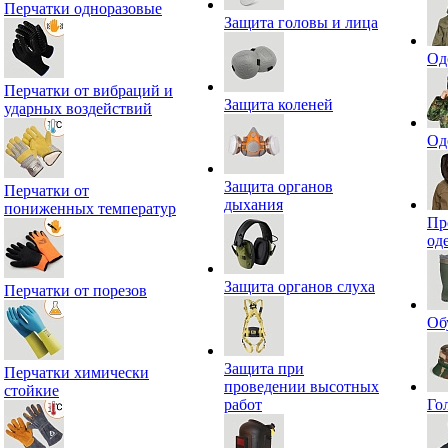
Перчатки одноразовые
Защита головы и лица
Од
Перчатки от вибраций и
Защита коленей
ударных воздействий
Од
Защита органов
Перчатки от
дыхания
пониженных температур
Пр
од
Защита органов слуха
Перчатки от порезов
Об
Защита при
Перчатки химически
проведении высотных
стойкие
работ
Го