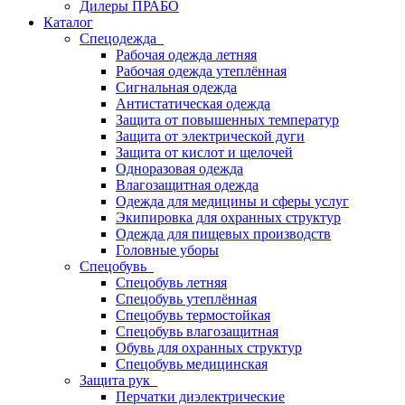
Дилеры ПРАБО
Каталог
Спецодежда
Рабочая одежда летняя
Рабочая одежда утеплённая
Сигнальная одежда
Антистатическая одежда
Защита от повышенных температур
Защита от электрической дуги
Защита от кислот и щелочей
Одноразовая одежда
Влагозащитная одежда
Одежда для медицины и сферы услуг
Экипировка для охранных структур
Одежда для пищевых производств
Головные уборы
Спецобувь
Спецобувь летняя
Спецобувь утеплённая
Спецобувь термостойкая
Спецобувь влагозащитная
Обувь для охранных структур
Спецобувь медицинская
Защита рук
Перчатки диэлектрические