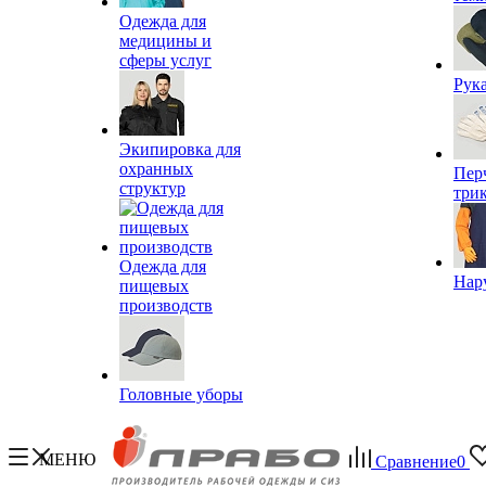
Одежда для
медицины и
сферы услуг
Рук
Экипировка для
охранных
Пер
структур
три
Одежда для
Нар
пищевых
производств
Головные уборы
МЕНЮ
Сравнение
0