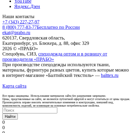
YouTube
Яндекс.Дзен
Наши контакты
+7 (343) 227-27-97
8 (800) 777-83-77
Бесплатно по России
ekat@prabo.ru
620137, Свердловская область,
Екатеринбург, ул. Блюхера, д. 88, офис 329
2026 © «ПРАБО»
Спецобувь, СИЗ,
спецодежда оптом и в розницу от
производителя «ПРАБО»
При производстве спецодежды используются ткани,
материалы, фурнитура разных цветов, купить которые можно
в интернет-магазине «Балтийский текстиль» —
balttex.ru
Карта сайта
Все права защищены. Использование материалов сайта без разрешения запрещено.
Цены, представленные на сайте, не являются публичной офертой и могут отличаться от цены продаж.
Производитель вправе вносить незначительные изменения в конструкцию, внешний вид,
комплектность изделий, не влияющие на основные потребительские свойства.
Найти
0
0
0