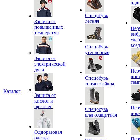
одн
Спецобувь
летняя
Защита от
повышенных
Пер
температур
виб
уда
воз
Спецобувь
утеплённая
Защита от
электрической
дуги
Пер
пон
Спецобувь
тем
термостойкая
Каталог
Защита от
кислот и
щелочей
Пер
Спецобувь
пор
влагозащитная
Одноразовая
одежда
Пер