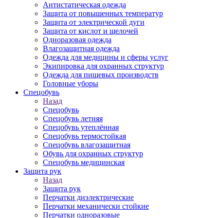
Антистатическая одежда
Защита от повышенных температур
Защита от электрической дуги
Защита от кислот и щелочей
Одноразовая одежда
Влагозащитная одежда
Одежда для медицины и сферы услуг
Экипировка для охранных структур
Одежда для пищевых производств
Головные уборы
Спецобувь
Назад
Спецобувь
Спецобувь летняя
Спецобувь утеплённая
Спецобувь термостойкая
Спецобувь влагозащитная
Обувь для охранных структур
Спецобувь медицинская
Защита рук
Назад
Защита рук
Перчатки диэлектрические
Перчатки механически стойкие
Перчатки одноразовые