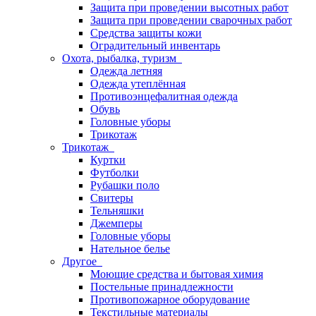
Защита при проведении высотных работ
Защита при проведении сварочных работ
Средства защиты кожи
Оградительный инвентарь
Охота, рыбалка, туризм
Одежда летняя
Одежда утеплённая
Противоэнцефалитная одежда
Обувь
Головные уборы
Трикотаж
Трикотаж
Куртки
Футболки
Рубашки поло
Свитеры
Тельняшки
Джемперы
Головные уборы
Нательное белье
Другое
Моющие средства и бытовая химия
Постельные принадлежности
Противопожарное оборудование
Текстильные материалы