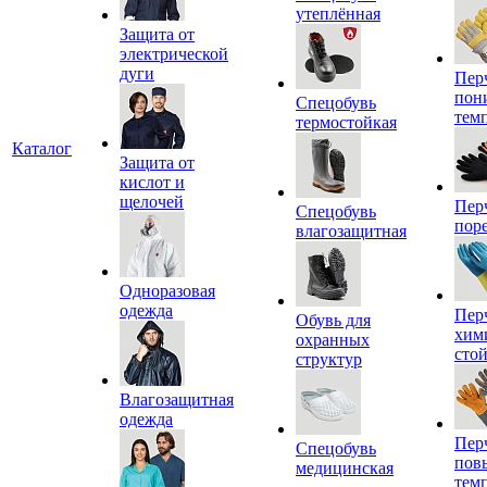
утеплённая
Защита от
электрической
дуги
Пер
пон
Спецобувь
тем
термостойкая
Каталог
Защита от
кислот и
щелочей
Пер
Спецобувь
пор
влагозащитная
Одноразовая
одежда
Пер
Обувь для
хим
охранных
сто
структур
Влагозащитная
одежда
Пер
Спецобувь
пов
медицинская
тем