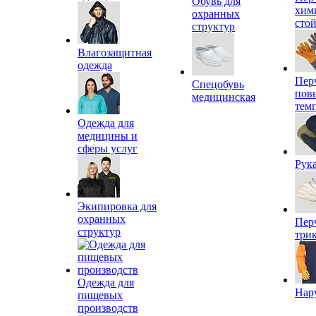
Обувь для
хим
охранных
сто
структур
Влагозащитная
одежда
Пер
Спецобувь
пов
медицинская
тем
Одежда для
медицины и
сферы услуг
Рук
Экипировка для
охранных
Пер
структур
три
Одежда для
Нар
пищевых
производств