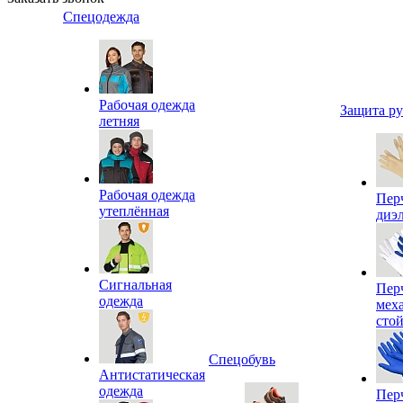
Спецодежда
Рабочая одежда
Защита р
летняя
Рабочая одежда
Пер
утеплённая
диэ
Сигнальная
Пер
одежда
мех
сто
Спецобувь
Антистатическая
одежда
Пер