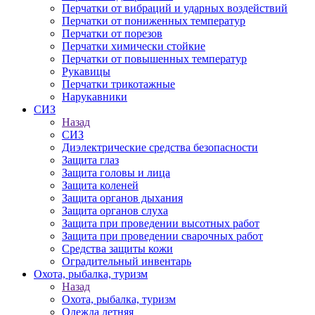
Перчатки от вибраций и ударных воздействий
Перчатки от пониженных температур
Перчатки от порезов
Перчатки химически стойкие
Перчатки от повышенных температур
Рукавицы
Перчатки трикотажные
Нарукавники
СИЗ
Назад
СИЗ
Диэлектрические средства безопасности
Защита глаз
Защита головы и лица
Защита коленей
Защита органов дыхания
Защита органов слуха
Защита при проведении высотных работ
Защита при проведении сварочных работ
Средства защиты кожи
Оградительный инвентарь
Охота, рыбалка, туризм
Назад
Охота, рыбалка, туризм
Одежда летняя