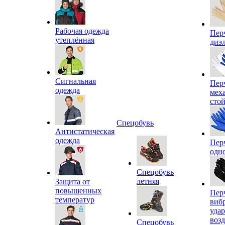
Рабочая одежда
Пер
утеплённая
диэ
Сигнальная
Пер
одежда
мех
сто
Спецобувь
Антистатическая
одежда
Пер
одн
Спецобувь
летняя
Защита от
повышенных
Пер
температур
виб
уда
воз
Спецобувь