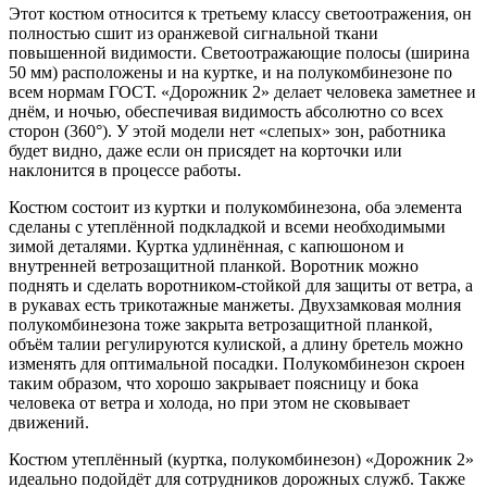
Этот костюм относится к третьему классу светоотражения, он
полностью сшит из оранжевой сигнальной ткани
повышенной видимости. Светоотражающие полосы (ширина
50 мм) расположены и на куртке, и на полукомбинезоне по
всем нормам ГОСТ. «Дорожник 2» делает человека заметнее и
днём, и ночью, обеспечивая видимость абсолютно со всех
сторон (360°). У этой модели нет «слепых» зон, работника
будет видно, даже если он присядет на корточки или
наклонится в процессе работы.
Костюм состоит из куртки и полукомбинезона, оба элемента
сделаны c утеплённой подкладкой и всеми необходимыми
зимой деталями. Куртка удлинённая, с капюшоном и
внутренней ветрозащитной планкой. Воротник можно
поднять и сделать воротником-стойкой для защиты от ветра, а
в рукавах есть трикотажные манжеты. Двухзамковая молния
полукомбинезона тоже закрыта ветрозащитной планкой,
объём талии регулируются кулиской, а длину бретель можно
изменять для оптимальной посадки. Полукомбинезон скроен
таким образом, что хорошо закрывает поясницу и бока
человека от ветра и холода, но при этом не сковывает
движений.
Костюм утеплённый (куртка, полукомбинезон) «Дорожник 2»
идеально подойдёт для сотрудников дорожных служб. Также