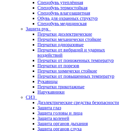
Спецобувь утеплённая
Спецобувь термостойкая
Спецобувь влагозащитная
Обувь для охранных структур
Спецобувь медицинская
Защита рук
Перчатки диэлектрические
Перчатки механически стойкие
Перчатки одноразовые
Перчатки от вибраций и ударных
воздействий
Перчатки от пониженных температур
Перчатки от порезов
Перчатки химически стойкие
Перчатки от повышенных температур
Рукавицы
Перчатки трикотажные
Нарукавники
СИЗ
Диэлектрические средства безопасности
Защита глаз
Защита головы и лица
Защита коленей
Защита органов дыхания
Защита органов слуха