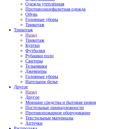
Одежда утеплённая
Противоэнцефалитная одежда
Обувь
Головные уборы
Трикотаж
Трикотаж
Назад
Трикотаж
Куртки
Футболки
Рубашки поло
Свитеры
Тельняшки
Джемперы
Головные уборы
Нательное белье
Другое
Назад
Другое
Моющие средства и бытовая химия
Постельные принадлежности
Противопожарное оборудование
Текстильные материалы
Аптечки
Распродажа