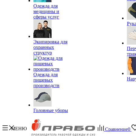
Одежда для
медицины и
сферы услуг
Рук
Экипировка для
охранных
Пер
структур
три
Одежда для
Нар
пищевых
производств
Головные уборы
МЕНЮ
Сравнение
0