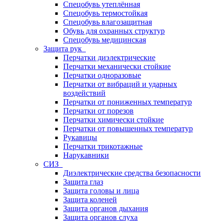
Спецобувь утеплённая
Спецобувь термостойкая
Спецобувь влагозащитная
Обувь для охранных структур
Спецобувь медицинская
Защита рук
Перчатки диэлектрические
Перчатки механически стойкие
Перчатки одноразовые
Перчатки от вибраций и ударных
воздействий
Перчатки от пониженных температур
Перчатки от порезов
Перчатки химически стойкие
Перчатки от повышенных температур
Рукавицы
Перчатки трикотажные
Нарукавники
СИЗ
Диэлектрические средства безопасности
Защита глаз
Защита головы и лица
Защита коленей
Защита органов дыхания
Защита органов слуха