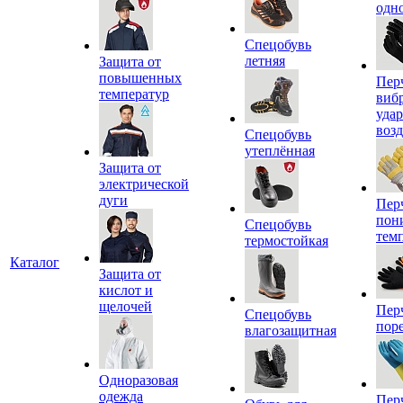
одн
Спецобувь
летняя
Защита от
повышенных
Пер
температур
виб
уда
воз
Спецобувь
утеплённая
Защита от
электрической
дуги
Пер
пон
Спецобувь
тем
термостойкая
Каталог
Защита от
кислот и
щелочей
Пер
Спецобувь
пор
влагозащитная
Одноразовая
одежда
Пер