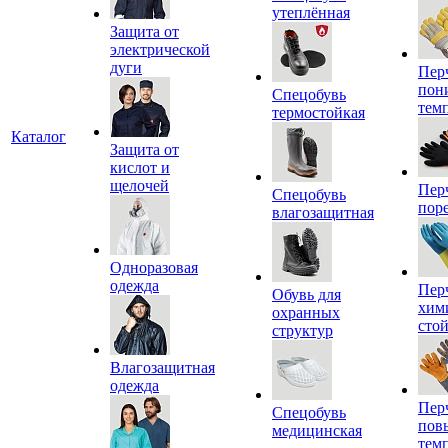
утеплённая
Защита от
электрической
дуги
Пер
пон
Спецобувь
тем
термостойкая
Каталог
Защита от
кислот и
щелочей
Пер
Спецобувь
пор
влагозащитная
Одноразовая
одежда
Пер
Обувь для
хим
охранных
сто
структур
Влагозащитная
одежда
Пер
Спецобувь
пов
медицинская
тем