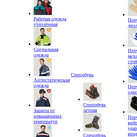
Рабочая одежда
Пер
утеплённая
диэ
Сигнальная
Пер
одежда
мех
сто
Спецобувь
Антистатическая
одежда
Пер
одн
Спецобувь
летняя
Защита от
повышенных
Пер
температур
виб
уда
воз
Спецобувь