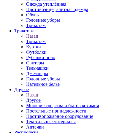
Одежда утеплённая
Противоэнцефалитная одежда
Обувь
Головные уборы
Трикотаж
Трикотаж
Назад
Трикотаж
Куртки
Футболки
Рубашки поло
Свитеры
Тельняшки
Джемперы
Головные уборы
Нательное белье
Другое
Назад
Другое
Моющие средства и бытовая химия
Постельные принадлежности
Противопожарное оборудование
Текстильные материалы
Аптечки
Распродажа