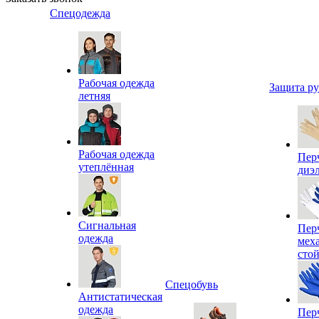
Спецодежда
Рабочая одежда
Защита р
летняя
Рабочая одежда
Пер
утеплённая
диэ
Сигнальная
Пер
одежда
мех
сто
Спецобувь
Антистатическая
одежда
Пер