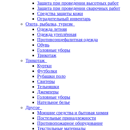
Защита при проведении высотных работ
Защита при проведении сварочных работ
Средства защиты кожи
Оградительный инвентарь
Охота, рыбалка, туризм
Одежда летняя
Одежда утеплённая
Противоэнцефалитная одежда
Обувь
Головные уборы
Трикотаж
Трикотаж
Куртки
Футболки
Рубашки поло
Свитеры
Тельняшки
Джемперы
Головные уборы
Нательное белье
Другое
Моющие средства и бытовая химия
Постельные принадлежности
Противопожарное оборудование
Текстильные материалы