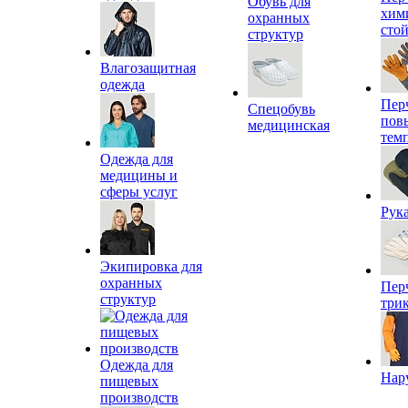
Обувь для
хим
охранных
сто
структур
Влагозащитная
одежда
Пер
Спецобувь
пов
медицинская
тем
Одежда для
медицины и
сферы услуг
Рук
Экипировка для
охранных
Пер
структур
три
Одежда для
Нар
пищевых
производств