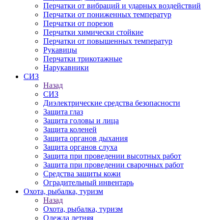
Перчатки от вибраций и ударных воздействий
Перчатки от пониженных температур
Перчатки от порезов
Перчатки химически стойкие
Перчатки от повышенных температур
Рукавицы
Перчатки трикотажные
Нарукавники
СИЗ
Назад
СИЗ
Диэлектрические средства безопасности
Защита глаз
Защита головы и лица
Защита коленей
Защита органов дыхания
Защита органов слуха
Защита при проведении высотных работ
Защита при проведении сварочных работ
Средства защиты кожи
Оградительный инвентарь
Охота, рыбалка, туризм
Назад
Охота, рыбалка, туризм
Одежда летняя