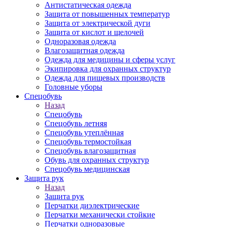
Антистатическая одежда
Защита от повышенных температур
Защита от электрической дуги
Защита от кислот и щелочей
Одноразовая одежда
Влагозащитная одежда
Одежда для медицины и сферы услуг
Экипировка для охранных структур
Одежда для пищевых производств
Головные уборы
Спецобувь
Назад
Спецобувь
Спецобувь летняя
Спецобувь утеплённая
Спецобувь термостойкая
Спецобувь влагозащитная
Обувь для охранных структур
Спецобувь медицинская
Защита рук
Назад
Защита рук
Перчатки диэлектрические
Перчатки механически стойкие
Перчатки одноразовые