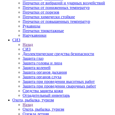
Перчатки от вибраций и ударных воздействий
Перчатки от пониженных температур
Перчатки от порезов
Перчатки химически стойкие
Перчатки от повышенных температур
Рукавицы
Перчатки трикотажные
Нарукавники
СИЗ
Назад
СИЗ
Диэлектрические средства безопасности
Защита глаз
Защита головы и лица
Защита коленей
Защита органов дыхания
Защита органов слуха
Защита при проведении высотных работ
Защита при проведении сварочных работ
Средства защиты кожи
Оградительный инвентарь
Охота, рыбалка, туризм
Назад
Охота, рыбалка, туризм
Одежда летняя