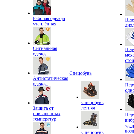
Рабочая одежда
Пер
утеплённая
диэ
Сигнальная
Пер
одежда
мех
сто
Спецобувь
Антистатическая
одежда
Пер
одн
Спецобувь
летняя
Защита от
повышенных
Пер
температур
виб
уда
воз
Спецобувь