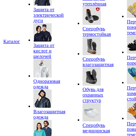
утеплённая
Защита от
электрической
дуги
Пер
пон
Спецобувь
тем
термостойкая
Каталог
Защита от
кислот и
щелочей
Пер
Спецобувь
пор
влагозащитная
Одноразовая
одежда
Пер
Обувь для
хим
охранных
сто
структур
Влагозащитная
одежда
Пер
Спецобувь
пов
медицинская
тем