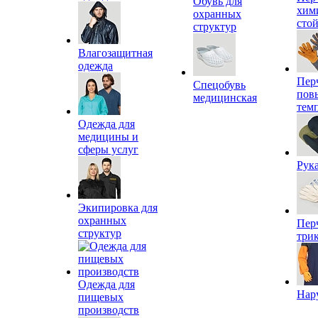
Обувь для
хим
охранных
сто
структур
Влагозащитная
одежда
Пер
Спецобувь
пов
медицинская
тем
Одежда для
медицины и
сферы услуг
Рук
Экипировка для
охранных
Пер
структур
три
Одежда для
Нар
пищевых
производств