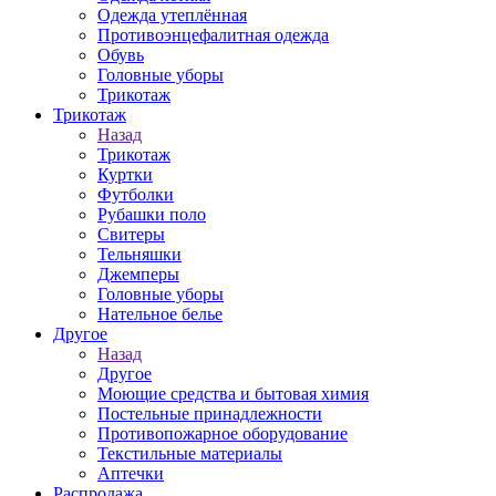
Одежда утеплённая
Противоэнцефалитная одежда
Обувь
Головные уборы
Трикотаж
Трикотаж
Назад
Трикотаж
Куртки
Футболки
Рубашки поло
Свитеры
Тельняшки
Джемперы
Головные уборы
Нательное белье
Другое
Назад
Другое
Моющие средства и бытовая химия
Постельные принадлежности
Противопожарное оборудование
Текстильные материалы
Аптечки
Распродажа