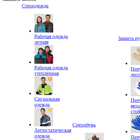
Спецодежда
Рабочая одежда
Защита р
летняя
Рабочая одежда
Пер
утеплённая
диэ
Сигнальная
Пер
одежда
мех
сто
Спецобувь
Антистатическая
одежда
Пер