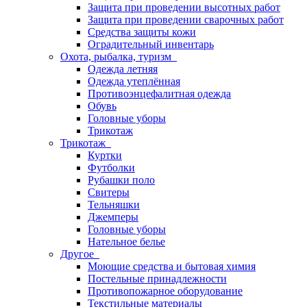
Защита при проведении высотных работ
Защита при проведении сварочных работ
Средства защиты кожи
Оградительный инвентарь
Охота, рыбалка, туризм
Одежда летняя
Одежда утеплённая
Противоэнцефалитная одежда
Обувь
Головные уборы
Трикотаж
Трикотаж
Куртки
Футболки
Рубашки поло
Свитеры
Тельняшки
Джемперы
Головные уборы
Нательное белье
Другое
Моющие средства и бытовая химия
Постельные принадлежности
Противопожарное оборудование
Текстильные материалы