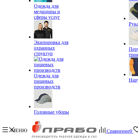
Одежда для
медицины и
сферы услуг
Рук
Экипировка для
охранных
Пер
структур
три
Одежда для
Нар
пищевых
производств
Головные уборы
МЕНЮ
Сравнение
0