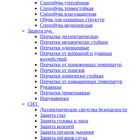
Спецобувь утеплённая
Спецобувь термостойкая
Спецобувь влагозащитная
Обувь для охранных структур
Спецобувь медицинская
Защита рук
Перчатки диэлектрические
Перчатки механически стойкие
Перчатки одноразовые
Перчатки от вибраций и ударных
воздействий
Перчатки от пониженных температур
Перчатки от порезов
Перчатки химически стойкие
Перчатки от повышенных температур
Рукавицы
Перчатки трикотажные
Нарукавники
СИЗ
Диэлектрические средства безопасности
Защита глаз
Защита головы и лица
Защита коленей
Защита органов дыхания
Защита органов слуха