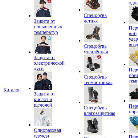
одн
Спецобувь
летняя
Защита от
повышенных
Пер
температур
виб
уда
воз
Спецобувь
утеплённая
Защита от
электрической
дуги
Пер
пон
Спецобувь
тем
термостойкая
Каталог
Защита от
кислот и
щелочей
Пер
Спецобувь
пор
влагозащитная
Одноразовая
одежда
Пер