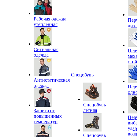
Рабочая одежда
Пер
утеплённая
диэ
Сигнальная
Пер
одежда
мех
сто
Спецобувь
Антистатическая
одежда
Пер
одн
Спецобувь
летняя
Защита от
повышенных
Пер
температур
виб
уда
воз
Спецобувь