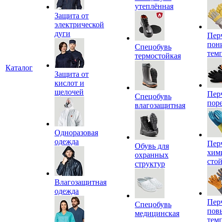
утеплённая
Защита от
электрической
дуги
Пер
пон
Спецобувь
тем
термостойкая
Каталог
Защита от
кислот и
щелочей
Пер
Спецобувь
пор
влагозащитная
Одноразовая
одежда
Пер
Обувь для
хим
охранных
сто
структур
Влагозащитная
одежда
Пер
Спецобувь
пов
медицинская
тем