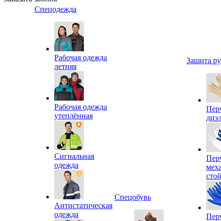
Спецодежда
Рабочая одежда
Защита р
летняя
Рабочая одежда
Пер
утеплённая
диэ
Сигнальная
Пер
одежда
мех
сто
Спецобувь
Антистатическая
одежда
Пер