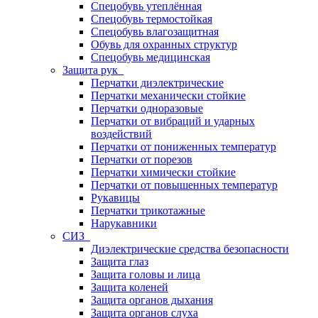
Спецобувь утеплённая
Спецобувь термостойкая
Спецобувь влагозащитная
Обувь для охранных структур
Спецобувь медицинская
Защита рук
Перчатки диэлектрические
Перчатки механически стойкие
Перчатки одноразовые
Перчатки от вибраций и ударных
воздействий
Перчатки от пониженных температур
Перчатки от порезов
Перчатки химически стойкие
Перчатки от повышенных температур
Рукавицы
Перчатки трикотажные
Нарукавники
СИЗ
Диэлектрические средства безопасности
Защита глаз
Защита головы и лица
Защита коленей
Защита органов дыхания
Защита органов слуха