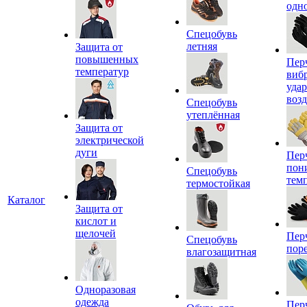
одн
Спецобувь
летняя
Защита от
повышенных
Пер
температур
виб
уда
воз
Спецобувь
утеплённая
Защита от
электрической
дуги
Пер
пон
Спецобувь
тем
термостойкая
Каталог
Защита от
кислот и
щелочей
Пер
Спецобувь
пор
влагозащитная
Одноразовая
одежда
Пер