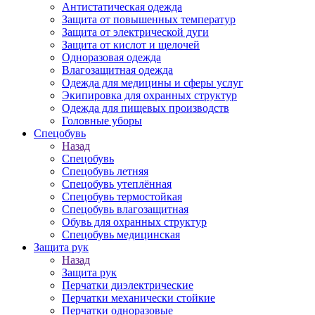
Антистатическая одежда
Защита от повышенных температур
Защита от электрической дуги
Защита от кислот и щелочей
Одноразовая одежда
Влагозащитная одежда
Одежда для медицины и сферы услуг
Экипировка для охранных структур
Одежда для пищевых производств
Головные уборы
Спецобувь
Назад
Спецобувь
Спецобувь летняя
Спецобувь утеплённая
Спецобувь термостойкая
Спецобувь влагозащитная
Обувь для охранных структур
Спецобувь медицинская
Защита рук
Назад
Защита рук
Перчатки диэлектрические
Перчатки механически стойкие
Перчатки одноразовые