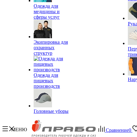
Одежда для
медицины и
сферы услуг
Рук
Экипировка для
охранных
Пер
структур
три
Одежда для
Нар
пищевых
производств
Головные уборы
МЕНЮ
Сравнение
0