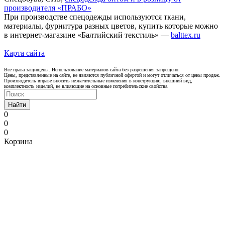
производителя «ПРАБО»
При производстве спецодежды используются ткани,
материалы, фурнитура разных цветов, купить которые можно
в интернет-магазине «Балтийский текстиль» —
balttex.ru
Карта сайта
Все права защищены. Использование материалов сайта без разрешения запрещено.
Цены, представленные на сайте, не являются публичной офертой и могут отличаться от цены продаж.
Производитель вправе вносить незначительные изменения в конструкцию, внешний вид,
комплектность изделий, не влияющие на основные потребительские свойства.
Найти
0
0
0
Корзина