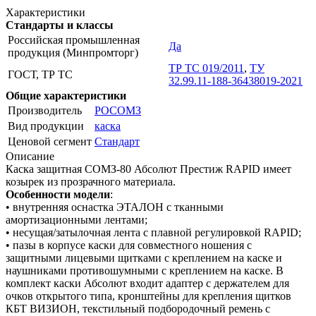
Характеристики
Стандарты и классы
Российская промышленная
Да
продукция (Минпромторг)
ТР ТС 019/2011
,
ТУ
ГОСТ, ТР ТС
32.99.11-188-36438019-2021
Общие характеристики
Производитель
РОСОМЗ
Вид продукции
каска
Ценовой сегмент
Стандарт
Описание
Каска защитная СОМЗ-80 Абсолют Престиж RAPID имеет
козырек из прозрачного материала.
Особенности модели
:
• внутренняя оснастка ЭТАЛОН с тканными
амортизационными лентами;
• несущая/затылочная лента с плавной регулировкой RAPID;
• пазы в корпусе каски для совместного ношения с
защитными лицевыми щитками с креплением на каске и
наушниками противошумными с креплением на каске. В
комплект каски Абсолют входит адаптер с держателем для
очков открытого типа, кронштейны для крепления щитков
КБТ ВИЗИОН, текстильный подбородочный ремень с