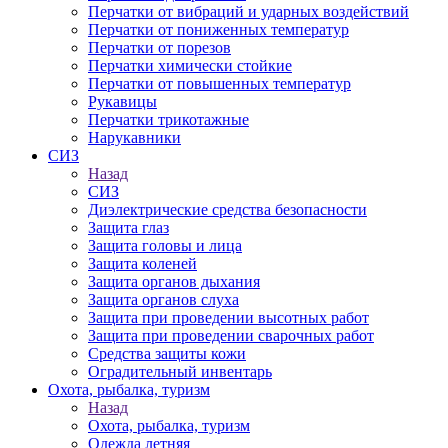
Перчатки от вибраций и ударных воздействий
Перчатки от пониженных температур
Перчатки от порезов
Перчатки химически стойкие
Перчатки от повышенных температур
Рукавицы
Перчатки трикотажные
Нарукавники
СИЗ
Назад
СИЗ
Диэлектрические средства безопасности
Защита глаз
Защита головы и лица
Защита коленей
Защита органов дыхания
Защита органов слуха
Защита при проведении высотных работ
Защита при проведении сварочных работ
Средства защиты кожи
Оградительный инвентарь
Охота, рыбалка, туризм
Назад
Охота, рыбалка, туризм
Одежда летняя