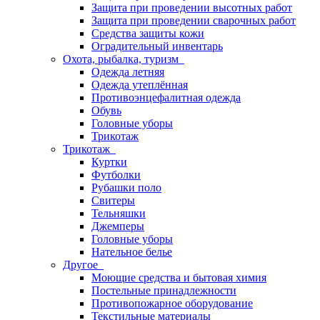
Защита при проведении высотных работ
Защита при проведении сварочных работ
Средства защиты кожи
Оградительный инвентарь
Охота, рыбалка, туризм
Одежда летняя
Одежда утеплённая
Противоэнцефалитная одежда
Обувь
Головные уборы
Трикотаж
Трикотаж
Куртки
Футболки
Рубашки поло
Свитеры
Тельняшки
Джемперы
Головные уборы
Нательное белье
Другое
Моющие средства и бытовая химия
Постельные принадлежности
Противопожарное оборудование
Текстильные материалы