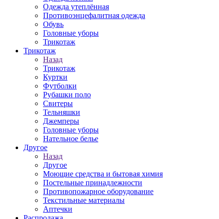
Одежда утеплённая
Противоэнцефалитная одежда
Обувь
Головные уборы
Трикотаж
Трикотаж
Назад
Трикотаж
Куртки
Футболки
Рубашки поло
Свитеры
Тельняшки
Джемперы
Головные уборы
Нательное белье
Другое
Назад
Другое
Моющие средства и бытовая химия
Постельные принадлежности
Противопожарное оборудование
Текстильные материалы
Аптечки
Распродажа