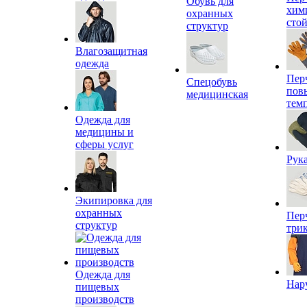
Обувь для
хим
охранных
сто
структур
Влагозащитная
одежда
Пер
Спецобувь
пов
медицинская
тем
Одежда для
медицины и
сферы услуг
Рук
Экипировка для
охранных
Пер
структур
три
Одежда для
Нар
пищевых
производств