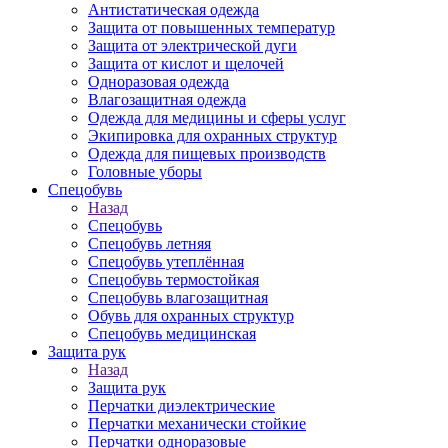
Антистатическая одежда
Защита от повышенных температур
Защита от электрической дуги
Защита от кислот и щелочей
Одноразовая одежда
Влагозащитная одежда
Одежда для медицины и сферы услуг
Экипировка для охранных структур
Одежда для пищевых производств
Головные уборы
Спецобувь
Назад
Спецобувь
Спецобувь летняя
Спецобувь утеплённая
Спецобувь термостойкая
Спецобувь влагозащитная
Обувь для охранных структур
Спецобувь медицинская
Защита рук
Назад
Защита рук
Перчатки диэлектрические
Перчатки механически стойкие
Перчатки одноразовые