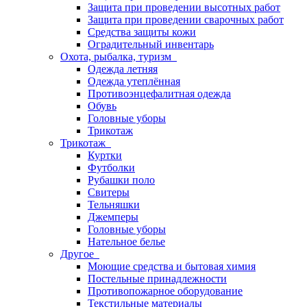
Защита при проведении высотных работ
Защита при проведении сварочных работ
Средства защиты кожи
Оградительный инвентарь
Охота, рыбалка, туризм
Одежда летняя
Одежда утеплённая
Противоэнцефалитная одежда
Обувь
Головные уборы
Трикотаж
Трикотаж
Куртки
Футболки
Рубашки поло
Свитеры
Тельняшки
Джемперы
Головные уборы
Нательное белье
Другое
Моющие средства и бытовая химия
Постельные принадлежности
Противопожарное оборудование
Текстильные материалы