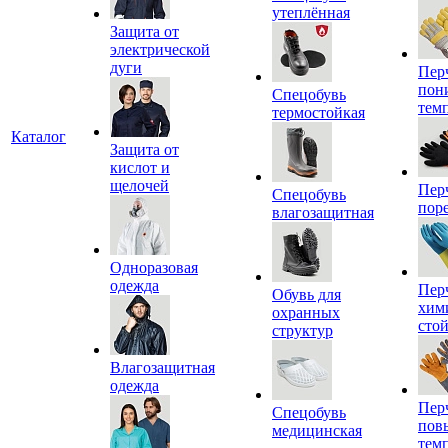
утеплённая
Защита от
электрической
дуги
Пер
пон
Спецобувь
тем
термостойкая
Каталог
Защита от
кислот и
щелочей
Пер
Спецобувь
пор
влагозащитная
Одноразовая
одежда
Пер
Обувь для
хим
охранных
сто
структур
Влагозащитная
одежда
Пер
Спецобувь
пов
медицинская
тем