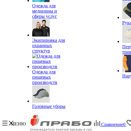
Одежда для
медицины и
сферы услуг
Рук
Экипировка для
охранных
Пер
структур
три
Одежда для
Нар
пищевых
производств
Головные уборы
МЕНЮ
Сравнение
0