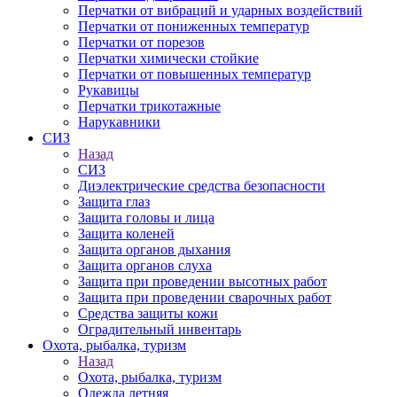
Перчатки от вибраций и ударных воздействий
Перчатки от пониженных температур
Перчатки от порезов
Перчатки химически стойкие
Перчатки от повышенных температур
Рукавицы
Перчатки трикотажные
Нарукавники
СИЗ
Назад
СИЗ
Диэлектрические средства безопасности
Защита глаз
Защита головы и лица
Защита коленей
Защита органов дыхания
Защита органов слуха
Защита при проведении высотных работ
Защита при проведении сварочных работ
Средства защиты кожи
Оградительный инвентарь
Охота, рыбалка, туризм
Назад
Охота, рыбалка, туризм
Одежда летняя