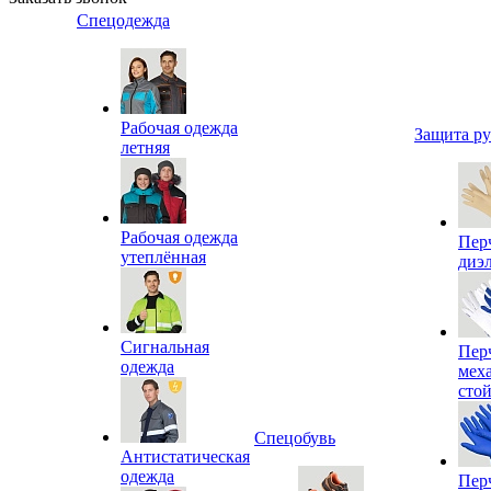
Спецодежда
Рабочая одежда
Защита р
летняя
Рабочая одежда
Пер
утеплённая
диэ
Сигнальная
Пер
одежда
мех
сто
Спецобувь
Антистатическая
одежда
Пер