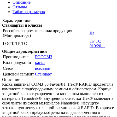
Описание
Отзывы
Таблица размеров
Характеристики
Стандарты и классы
Российская промышленная продукция
Да
(Минпромторг)
ТР ТС
ГОСТ, ТР ТС
019/2011
Общие характеристики
Производитель
РОСОМЗ
Вид продукции
каска
Сезон
всесезон
Ценовой сегмент
Стандарт
Описание
Каска защитная СОМЗ-55 Favori®T Trek® RAPID продается в
комплекте с подбородочным ремнем и обтюратором. Корпус
защитной каски с укороченным козырьком выполнен из
материала Termotrek®, внутренняя оснастка Trek® включает в
себя ленты из смеси материалов Nanotrek®, несущую/
затылочную ленту с плавной регулировкой RAPID. В корпусе
защитной каски предусмотрены пазы для совместного