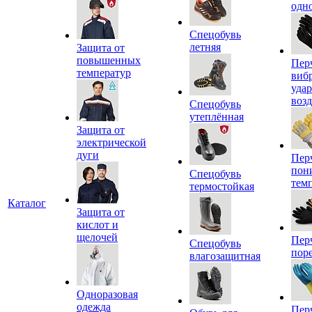
одн
Спецобувь
летняя
Защита от
повышенных
Пер
температур
виб
уда
воз
Спецобувь
утеплённая
Защита от
электрической
дуги
Пер
пон
Спецобувь
тем
термостойкая
Каталог
Защита от
кислот и
щелочей
Пер
Спецобувь
пор
влагозащитная
Одноразовая
одежда
Пер