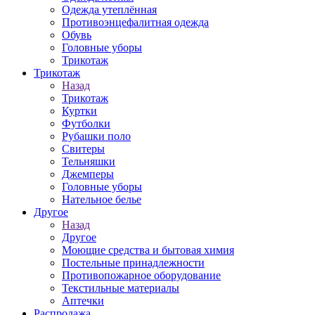
Одежда утеплённая
Противоэнцефалитная одежда
Обувь
Головные уборы
Трикотаж
Трикотаж
Назад
Трикотаж
Куртки
Футболки
Рубашки поло
Свитеры
Тельняшки
Джемперы
Головные уборы
Нательное белье
Другое
Назад
Другое
Моющие средства и бытовая химия
Постельные принадлежности
Противопожарное оборудование
Текстильные материалы
Аптечки
Распродажа