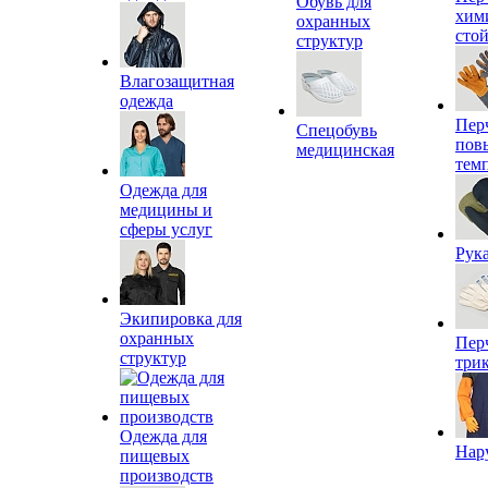
Обувь для
хим
охранных
сто
структур
Влагозащитная
одежда
Пер
Спецобувь
пов
медицинская
тем
Одежда для
медицины и
сферы услуг
Рук
Экипировка для
охранных
Пер
структур
три
Одежда для
Нар
пищевых
производств