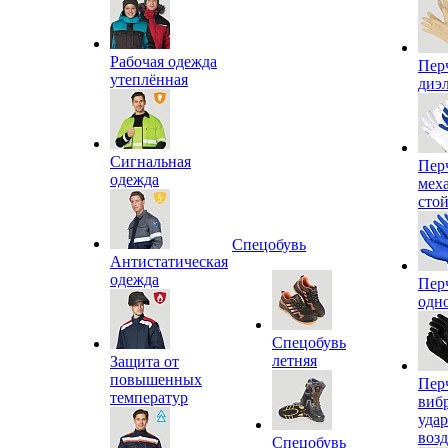
Рабочая одежда
Пер
утеплённая
диэ
Сигнальная
Пер
одежда
мех
сто
Спецобувь
Антистатическая
одежда
Пер
одн
Спецобувь
летняя
Защита от
повышенных
Пер
температур
виб
уда
воз
Спецобувь