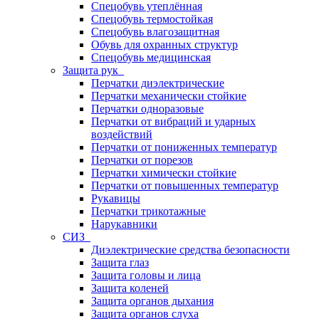
Спецобувь утеплённая
Спецобувь термостойкая
Спецобувь влагозащитная
Обувь для охранных структур
Спецобувь медицинская
Защита рук
Перчатки диэлектрические
Перчатки механически стойкие
Перчатки одноразовые
Перчатки от вибраций и ударных
воздействий
Перчатки от пониженных температур
Перчатки от порезов
Перчатки химически стойкие
Перчатки от повышенных температур
Рукавицы
Перчатки трикотажные
Нарукавники
СИЗ
Диэлектрические средства безопасности
Защита глаз
Защита головы и лица
Защита коленей
Защита органов дыхания
Защита органов слуха