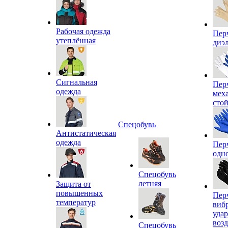
Рабочая одежда
Пер
утеплённая
диэ
Сигнальная
Пер
одежда
мех
сто
Спецобувь
Антистатическая
одежда
Пер
одн
Спецобувь
летняя
Защита от
повышенных
Пер
температур
виб
уда
воз
Спецобувь