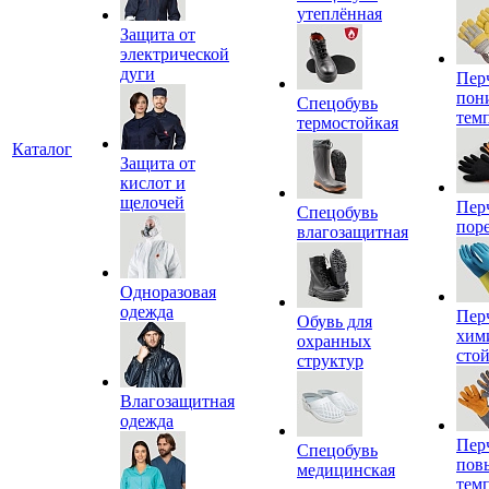
утеплённая
Защита от
электрической
дуги
Пер
пон
Спецобувь
тем
термостойкая
Каталог
Защита от
кислот и
щелочей
Пер
Спецобувь
пор
влагозащитная
Одноразовая
одежда
Пер
Обувь для
хим
охранных
сто
структур
Влагозащитная
одежда
Пер
Спецобувь
пов
медицинская
тем