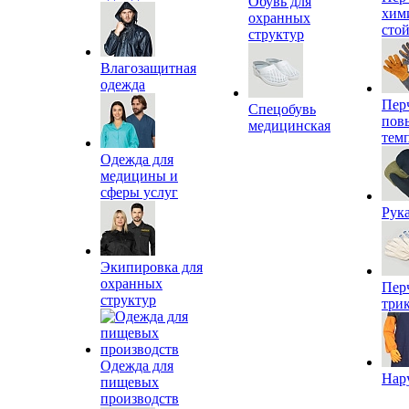
Обувь для
хим
охранных
сто
структур
Влагозащитная
одежда
Пер
Спецобувь
пов
медицинская
тем
Одежда для
медицины и
сферы услуг
Рук
Экипировка для
охранных
Пер
структур
три
Одежда для
Нар
пищевых
производств