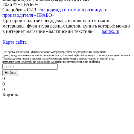
2026 © «ПРАБО»
Спецобувь, СИЗ,
спецодежда оптом и в розницу от
производителя «ПРАБО»
При производстве спецодежды используются ткани,
материалы, фурнитура разных цветов, купить которые можно
в интернет-магазине «Балтийский текстиль» —
balttex.ru
Карта сайта
Все права защищены. Использование материалов сайта без разрешения запрещено.
Цены, представленные на сайте, не являются публичной офертой и могут отличаться от цены продаж.
Производитель вправе вносить незначительные изменения в конструкцию, внешний вид,
комплектность изделий, не влияющие на основные потребительские свойства.
Найти
0
0
0
Корзина