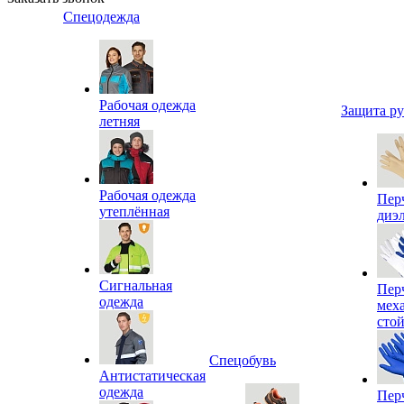
Спецодежда
Рабочая одежда
Защита р
летняя
Рабочая одежда
Пер
утеплённая
диэ
Сигнальная
Пер
одежда
мех
сто
Спецобувь
Антистатическая
одежда
Пер