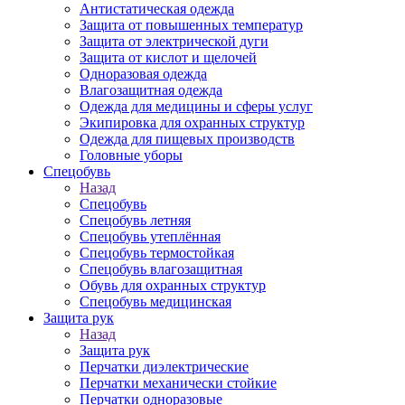
Антистатическая одежда
Защита от повышенных температур
Защита от электрической дуги
Защита от кислот и щелочей
Одноразовая одежда
Влагозащитная одежда
Одежда для медицины и сферы услуг
Экипировка для охранных структур
Одежда для пищевых производств
Головные уборы
Спецобувь
Назад
Спецобувь
Спецобувь летняя
Спецобувь утеплённая
Спецобувь термостойкая
Спецобувь влагозащитная
Обувь для охранных структур
Спецобувь медицинская
Защита рук
Назад
Защита рук
Перчатки диэлектрические
Перчатки механически стойкие
Перчатки одноразовые