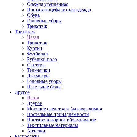
Одежда утеплённая
Противоэнцефалитная одежда
Обувь
Головные уборы
Трикотаж
Трикотаж
Назад
Трикотаж
Куртки
Футболки
Рубашки поло
Свитеры
Тельняшки
Джемперы
Головные уборы
Нательное белье
Другое
Назад
Другое
Моющие средства и бытовая химия
Постельные принадлежности
Противопожарное оборудование
Текстильные материалы
Аптечки
Распродажа