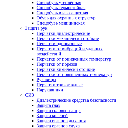
Спецобувь утеплённая
Спецобувь термостойкая
Спецобувь влагозащитная
Обувь для охранных структур
Спецобувь медицинская
Защита рук
Перчатки диэлектрические
Перчатки механически стойкие
Перчатки одноразовые
Перчатки от вибраций и ударных
воздействий
Перчатки от пониженных температур
Перчатки от порезов
Перчатки химически стойкие
Перчатки от повышенных температур
Рукавицы
Перчатки трикотажные
Нарукавники
СИЗ
Диэлектрические средства безопасности
Защита глаз
Защита головы и лица
Защита коленей
Защита органов дыхания
Защита органов слуха