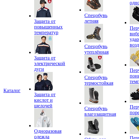
одн
Спецобувь
летняя
Защита от
повышенных
Пер
температур
виб
уда
воз
Спецобувь
утеплённая
Защита от
электрической
дуги
Пер
пон
Спецобувь
тем
термостойкая
Каталог
Защита от
кислот и
щелочей
Пер
Спецобувь
пор
влагозащитная
Одноразовая
одежда
Пер