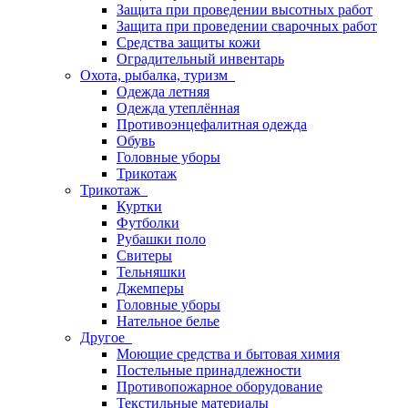
Защита при проведении высотных работ
Защита при проведении сварочных работ
Средства защиты кожи
Оградительный инвентарь
Охота, рыбалка, туризм
Одежда летняя
Одежда утеплённая
Противоэнцефалитная одежда
Обувь
Головные уборы
Трикотаж
Трикотаж
Куртки
Футболки
Рубашки поло
Свитеры
Тельняшки
Джемперы
Головные уборы
Нательное белье
Другое
Моющие средства и бытовая химия
Постельные принадлежности
Противопожарное оборудование
Текстильные материалы