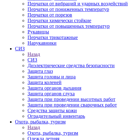
Перчатки от вибраций и ударных воздействий
Перчатки от пониженных температур
Перчатки от порезов
Перчатки химически стойкие
Перчатки от повышенных температур
Рукавицы
Перчатки трикотажные
Нарукавники
СИЗ
Назад
СИЗ
Диэлектрические средства безопасности
Защита глаз
Защита головы и лица
Защита коленей
Защита органов дыхания
Защита органов слуха
Защита при проведении высотных работ
Защита при проведении сварочных работ
Средства защиты кожи
Оградительный инвентарь
Охота, рыбалка, туризм
Назад
Охота, рыбалка, туризм
Одежда летняя