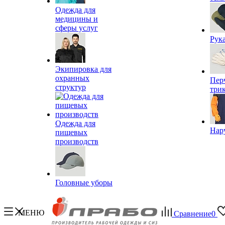
Одежда для
медицины и
сферы услуг
Рук
Экипировка для
охранных
Пер
структур
три
Одежда для
Нар
пищевых
производств
Головные уборы
МЕНЮ
Сравнение
0